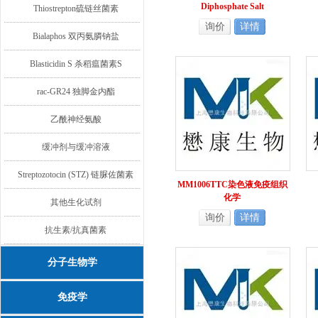
Diphosphate Salt
Thiostrepton硫链丝菌素
询价
详情
Bialaphos 双丙氨膦钠盐
Blasticidin S 杀稻瘟菌素S
rac-GR24 独脚金内酯
乙酰神经氨酸
缓冲剂与缓冲溶液
Streptozotocin (STZ) 链脲佐菌素
MM1006TTC染色液免疫组织
化学
其他生化试剂
询价
详情
抗生素/抗真菌素
分子生物学
免疫学