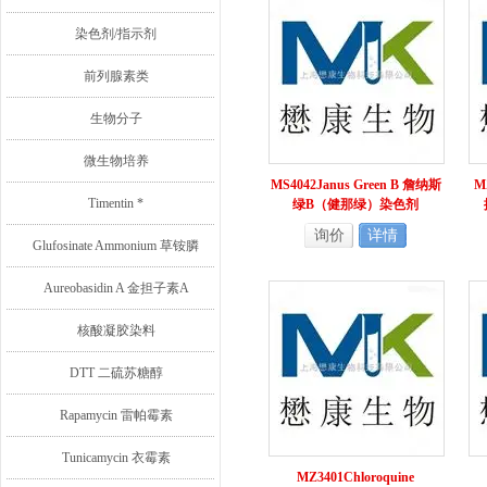
染色剂/指示剂
前列腺素类
生物分子
微生物培养
MS4042Janus Green B 詹纳斯
M
Timentin *
绿B（健那绿）染色剂
询价
详情
Glufosinate Ammonium 草铵膦
Aureobasidin A 金担子素A
核酸凝胶染料
DTT 二硫苏糖醇
Rapamycin 雷帕霉素
Tunicamycin 衣霉素
MZ3401Chloroquine