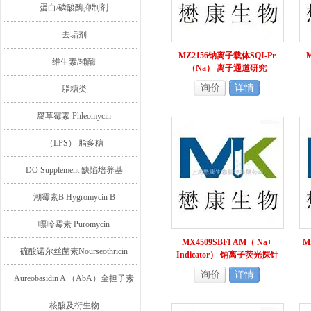
蛋白/磷酸酶抑制剂
去垢剂
MZ2156钠离子载体SQI-Pr
维生素/辅酶
（Na） 离子通道研究
询价
详情
脂糖类
腐草霉素 Phleomycin
（LPS） 脂多糖
DO Supplement 缺陷培养基
潮霉素B Hygromycin B
嘌呤霉素 Puromycin
MX4509SBFI AM（ Na+
M
硫酸诺尔丝菌素Nourseothricin
Indicator） 钠离子荧光探针
询价
详情
Aureobasidin A （AbA）金担子素
A
核酸及衍生物