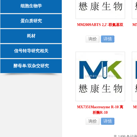
细胞生物学
蛋白质研究
MM2009ABTS 2,2'-联氮基双
MX
耗材
询价
详情
信号转导研究相关
酵母单/双杂交研究
MX7351Macerozyme R-10 离
M
析酶R-10
询价
详情
共 1409 条记录