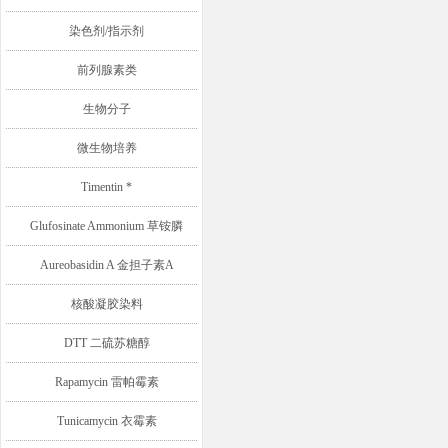
染色剂/指示剂
前列腺素类
生物分子
微生物培养
Timentin *
Glufosinate Ammonium 草铵膦
Aureobasidin A 金担子素A
核酸凝胶染料
DTT 二硫苏糖醇
Rapamycin 雷帕霉素
Tunicamycin 衣霉素