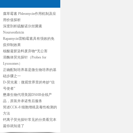
腐草霉素 Phleomycin作用机制及应
用价值探析
深度剖析硫酸诺尔丝菌素
Nourseothricin
Rapamycin雷帕霉素具有强效的免
疫抑制效果
核酸凝胶染料废弃物*无公害
溶酶体荧光探针（Probes for
Lysosomes）
正确配制培养基是微生物培养的基
础步骤之一
D-荧光素：微观世界里的奇妙“信
号使者”
懋康生物代理美国DSHB全线产
品，原装并承诺售后服务
简述CCK-8 细胞增殖及毒性检测的
方法
钙离子荧光探针常见的分类看完本
篇你就知道了