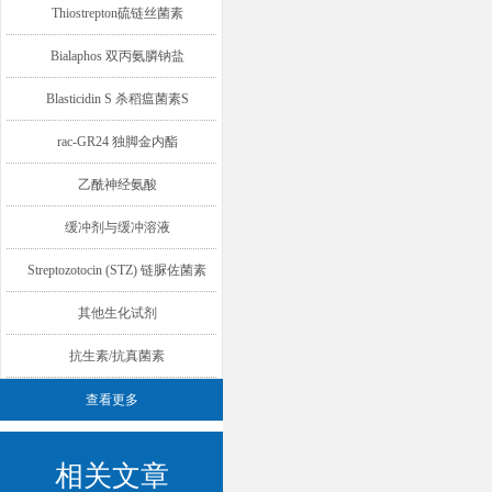
Thiostrepton硫链丝菌素
Bialaphos 双丙氨膦钠盐
Blasticidin S 杀稻瘟菌素S
rac-GR24 独脚金内酯
乙酰神经氨酸
缓冲剂与缓冲溶液
Streptozotocin (STZ) 链脲佐菌素
其他生化试剂
抗生素/抗真菌素
查看更多
相关文章