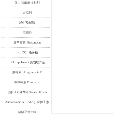
蛋白/磷酸酶抑制剂
去垢剂
维生素/辅酶
脂糖类
腐草霉素 Phleomycin
（LPS） 脂多糖
DO Supplement 缺陷培养基
潮霉素B Hygromycin B
嘌呤霉素 Puromycin
硫酸诺尔丝菌素Nourseothricin
Aureobasidin A （AbA）金担子素
A
核酸及衍生物