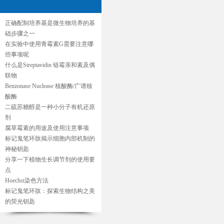
正确配制培养基是微生物培养的基
础步骤之一
在实验中使用青霉素G需要注意哪
些事项呢
什么是Streptavidin 链霉亲和素及偶
联物
Benzonase Nuclease 核酸酶/广谱核
酸酶
二硫苏糖醇是一种小分子有机还原
剂
腐草霉素的用途及使用注意事项
标记鬼笔环肽揭示细胞内部机制的
神秘钥匙
分享一下植物生长调节剂的使用要
点
Hoechst染色方法
标记鬼笔环肽：探索生物结构之美
的荧光钥匙