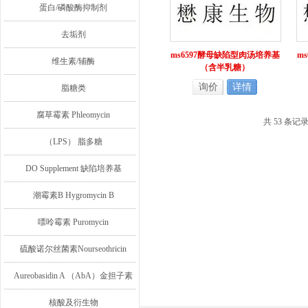
蛋白/磷酸酶抑制剂
去垢剂
ms6597酵母缺陷型肉汤培养基
m
维生素/辅酶
（含半乳糖）
询价
详情
脂糖类
腐草霉素 Phleomycin
共 53 条记
（LPS） 脂多糖
DO Supplement 缺陷培养基
潮霉素B Hygromycin B
嘌呤霉素 Puromycin
硫酸诺尔丝菌素Nourseothricin
Aureobasidin A （AbA）金担子素
A
核酸及衍生物