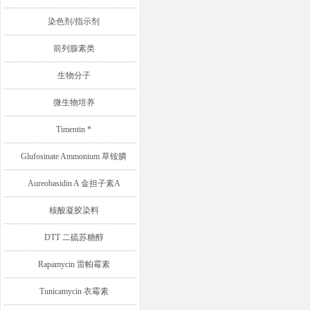
染色剂/指示剂
前列腺素类
生物分子
微生物培养
Timentin *
Glufosinate Ammonium 草铵膦
Aureobasidin A 金担子素A
核酸凝胶染料
DTT 二硫苏糖醇
Rapamycin 雷帕霉素
Tunicamycin 衣霉素