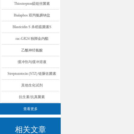
Thiostrepton硫链丝菌素
Bialaphos 双丙氨膦钠盐
Blasticidin S 杀稻瘟菌素S
rac-GR24 独脚金内酯
乙酰神经氨酸
缓冲剂与缓冲溶液
Streptozotocin (STZ) 链脲佐菌素
其他生化试剂
抗生素/抗真菌素
查看更多
相关文章