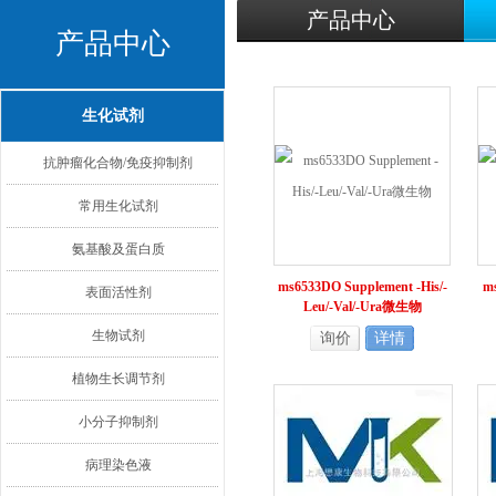
产品中心
产品中心
生化试剂
抗肿瘤化合物/免疫抑制剂
常用生化试剂
氨基酸及蛋白质
ms6533DO Supplement -His/-
m
表面活性剂
Leu/-Val/-Ura微生物
生物试剂
询价
详情
植物生长调节剂
小分子抑制剂
病理染色液