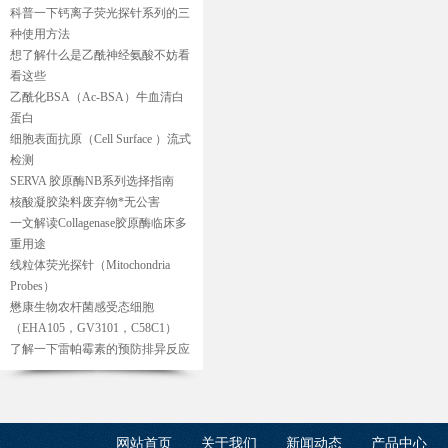
科普一下钙离子荧光探针系列的三
种使用方法
想了解什么是乙酰神经氨酸不妨看
看这些
乙酰化BSA（Ac-BSA）牛血清白
蛋白
细胞表面抗原（Cell Surface ）流式
检测
SERVA 胶原酶NB系列选择指南
核酸凝胶染料废弃物*无公害
一文解读Collagenase胶原酶临床多
重用途
线粒体荧光探针（Mitochondria
Probes）
懋康生物农杆菌感受态细胞
（EHA105，GV3101，C58C1）
了解一下雷帕霉素的预防排异反应
网站首页
关于我们
新闻动态
产品中心