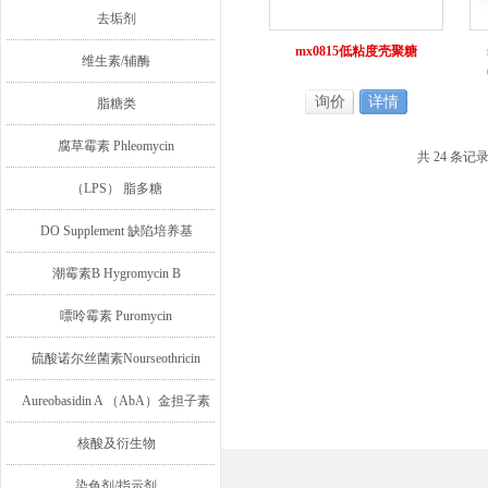
去垢剂
mx0815低粘度壳聚糖
维生素/辅酶
询价
详情
脂糖类
腐草霉素 Phleomycin
共 24 条记
（LPS） 脂多糖
DO Supplement 缺陷培养基
潮霉素B Hygromycin B
嘌呤霉素 Puromycin
硫酸诺尔丝菌素Nourseothricin
Aureobasidin A （AbA）金担子素
A
核酸及衍生物
染色剂/指示剂