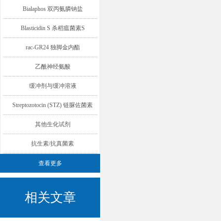
Bialaphos 双丙氨膦钠盐
Blasticidin S 杀稻瘟菌素S
rac-GR24 独脚金内酯
乙酰神经氨酸
缓冲剂与缓冲溶液
Streptozotocin (STZ) 链脲佐菌素
其他生化试剂
抗生素/抗真菌素
查看更多
相关文章