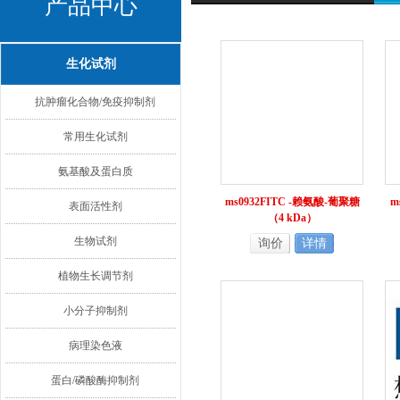
产品中心
生化试剂
抗肿瘤化合物/免疫抑制剂
常用生化试剂
氨基酸及蛋白质
ms0932FITC -赖氨酸-葡聚糖
m
表面活性剂
（4 kDa）
生物试剂
询价
详情
植物生长调节剂
小分子抑制剂
病理染色液
蛋白/磷酸酶抑制剂