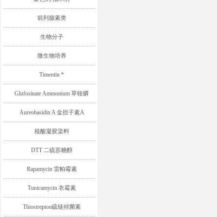
前列腺素类
生物分子
微生物培养
Timentin *
Glufosinate Ammonium 草铵膦
Aureobasidin A 金担子素A
核酸凝胶染料
DTT 二硫苏糖醇
Rapamycin 雷帕霉素
Tunicamycin 衣霉素
Thiostrepton硫链丝菌素