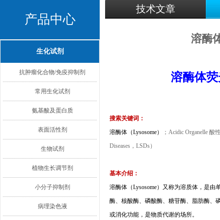
技术文章
产品中心
溶酶体荧
生化试剂
抗肿瘤化合物/免疫抑制剂
溶酶体荧
常用生化试剂
氨基酸及蛋白质
搜索关键词：
表面活性剂
溶酶体（
Lysosome
）
；
Acidic Organelle
酸
Diseases
，
LSDs
）
生物试剂
植物生长调节剂
基本介绍：
小分子抑制剂
溶酶体（
Lysosome
）又称为溶质体，是由
酶、核酸酶、磷酸酶、糖苷酶、脂肪酶、
病理染色液
或消化功能，是物质代谢的场所。