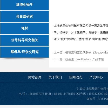
细胞生物学
蛋白质研究
上海懋康生物科技有限公司是一家涉足于
耗材
学、植物学、分子生物学、免疫学、生物
守信
”
的经营理念。坚持
"
品质保障
"
的原则
信号转导研究相关
酵母单/双杂交研究
上一篇：
链霉亲和素及偶联物（Streptavid
下一篇：
抗生素（Antibiotics）产品专题
网站首页
关于我们
新闻动态
产品中心
© 2019 上海懋康生物
电 话：18616957973 传 真：86-021-54736159 QQ号码：156382
备案号：
沪ICP备