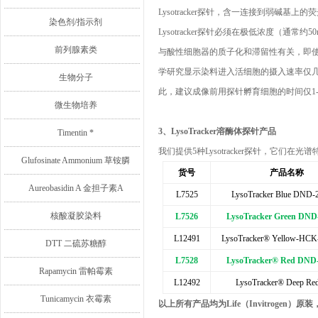
Lysotracker
探针，含一连接到弱碱基上的荧
染色剂/指示剂
Lysotracker
探针必须在极低浓度（通常约
5
前列腺素类
与酸性细胞器的质子化和滞留性有关，即
学研究显示染料进入活细胞的摄入速率仅
生物分子
此，建议成像前用探针孵育细胞的时间仅
1
微生物培养
3、LysoTracker
溶酶体探针产品
Timentin *
我们提供
5
种
Lysotracker
探针，它们在光谱
Glufosinate Ammonium 草铵膦
货号
产品名称
Aureobasidin A 金担子素A
L7525
LysoTracker Blue DND-
核酸凝胶染料
L7526
LysoTracker Green DND
L12491
LysoTracker® Yellow-HC
DTT 二硫苏糖醇
L7528
LysoTracker® Red DND
Rapamycin 雷帕霉素
L12492
LysoTracker® Deep Re
Tunicamycin 衣霉素
以上所有产品均为
Life
（
Invitrogen
）原装