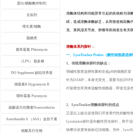
蛋白/磷酸酶抑制剂
溶酶体结构和功能异常引起的疾病称为溶
去垢剂
碍，造成溶酶体酶缺乏，从而致使相应酶
维生素/辅酶
克、类风湿关节炎、肿瘤等疾病发生有关
脂糖类
溶酶体系列探针：
腐草霉素 Phleomycin
一、LysoTracker Probes
（酸性细胞器选择
（LPS） 脂多糖
1、传统溶酶体探针的缺点：
弱碱性胺类选择性聚积在低
pH
的细胞区室
DO Supplement 缺陷培养基
针为
DAMP
，本身无荧光，需要与抗
DNP
潮霉素B Hygromycin B
吖啶橙也常用来染酸性细胞器，即使无染
嘌呤霉素 Puromycin
2、LysoTracker
溶酶体探针的优点
硫酸诺尔丝菌素Nourseothricin
正是以上缺点促使我们开发替代性的酸性
Aureobasidin A （AbA）金担子素
Lysotracker
探针是向酸性荧光探针，用于活
纳摩尔浓度有效标记活细胞。另外，
LysoTr
A
核酸及衍生物