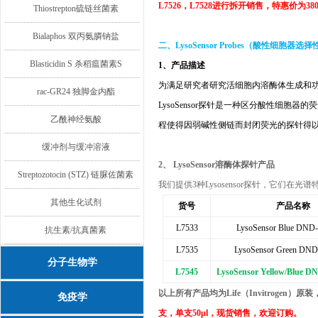
L7526
，
L7528
进行拆开销售，特惠价为
38
Thiostrepton硫链丝菌素
Bialaphos 双丙氨膦钠盐
二、
LysoSensor Probes
（酸性细胞器选择
Blasticidin S 杀稻瘟菌素S
1、产品描述
为满足研究者研究活细胞内溶酶体生成和
rac-GR24 独脚金内酯
LysoSensor
探针是一种区分酸性细胞器的荧
乙酰神经氨酸
程使得因弱碱性侧链而封闭荧光的探针得
缓冲剂与缓冲溶液
2、 LysoSensor
溶酶体探针产品
Streptozotocin (STZ) 链脲佐菌素
我们提供
3
种
Lysosensor
探针，它们在光谱
其他生化试剂
货号
产品名称
L7533
LysoSensor Blue DND
抗生素/抗真菌素
L7535
LysoSensor Green DN
分子生物学
L7545
LysoSensor Yellow/Blue D
以上所有产品均为
Life
（
Invitrogen
）原装
免疫学
支，单支
50µl
，现货销售，欢迎订购。