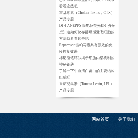
看看这些吧
霍乱毒素（Cholera Toxins，CTX）
产品专题
Di-4-ANEPPS 膜电位荧光探针介绍
想知道如何储存酵母感受态细胞的
方法就看看这些吧
Rapamycin雷帕霉素具有强效的免
疫抑制效果
标记鬼笔环肽揭示细胞内部机制的
神秘钥匙
了解一下牛血清白蛋白的主要结构
组成吧
番茄凝集素（Tomato Lectin, LEL）
产品专题
网站首页
关于我们