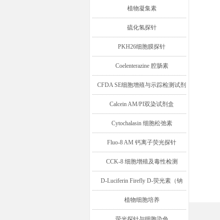
植物凝集素
硫化氢探针
PKH26细胞膜探针
Coelenterazine 腔肠素
CFDA SE细胞增殖与示踪检测试剂
盒
Calcein AM/PI双染试剂盒
Cytochalasin 细胞松弛素
Fluo-8 AM 钙离子荧光探针
CCK-8 细胞增殖及毒性检测
D-Luciferin Firefly D-荧光素（钠
盐/钾盐/游离酸）
植物细胞培养
荧光探针与细胞染色