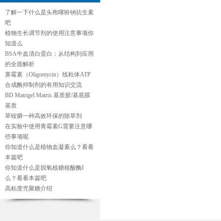
了解一下什么是头孢噻吩钠抗生素
吧
植物生长调节剂的使用注意事项你
知道么
BSA牛血清白蛋白：从结构到应用
的全面解析
寡霉素（Oligomycin）线粒体ATP
合成酶抑制剂的有用知识交流
BD Matrigel Matrix 基质胶/基底膜
基质
草铵膦一种高效环保的除草剂
在实验中使用青霉素G需要注意哪
些事项呢
你知道什么是植物血凝素么？看看
本篇吧
你知道什么是脱氧核糖核酸酶I
么？看看本篇吧
高粘度壳聚糖介绍