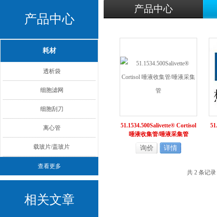
产品中心
产品中心
耗材
透析袋
细胞滤网
细胞刮刀
51.1534.500Salivette® Cortisol
51
离心管
唾液收集管/唾液采集管
载玻片/盖玻片
询价
详情
查看更多
共 2 条记
相关文章