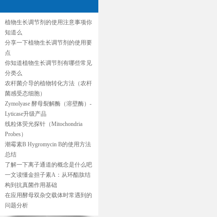
植物生长调节剂的使用注意事项你
知道么
分享一下植物生长调节剂的使用要
点
你知道植物生长调节剂有哪些常见
分类么
农杆菌介导的植物转化方法（农杆
菌感受态细胞）
Zymolyase 酵母裂解酶（溶壁酶）-
Lyticase升级产品
线粒体荧光探针（Mitochondria
Probes）
潮霉素B Hygromycin B的使用方法
总结
了解一下离子通道的概念是什么吧
一文读懂金担子素A：从环酯肽结
构到抗真菌作用基础
在应用酵母双杂交载体时常遇到的
问题分析