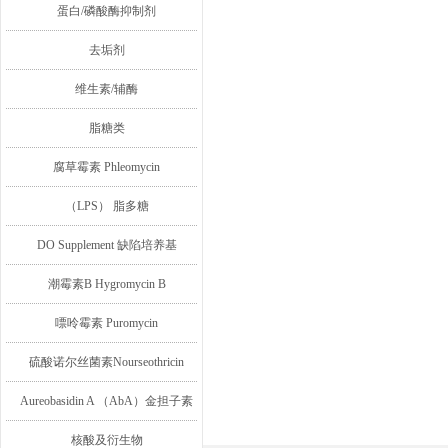
蛋白/磷酸酶抑制剂
去垢剂
维生素/辅酶
脂糖类
腐草霉素 Phleomycin
（LPS） 脂多糖
DO Supplement 缺陷培养基
潮霉素B Hygromycin B
嘌呤霉素 Puromycin
硫酸诺尔丝菌素Nourseothricin
Aureobasidin A （AbA）金担子素
A
核酸及衍生物