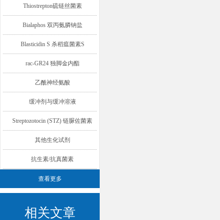
Thiostrepton硫链丝菌素
Bialaphos 双丙氨膦钠盐
Blasticidin S 杀稻瘟菌素S
rac-GR24 独脚金内酯
乙酰神经氨酸
缓冲剂与缓冲溶液
Streptozotocin (STZ) 链脲佐菌素
其他生化试剂
抗生素/抗真菌素
查看更多
相关文章