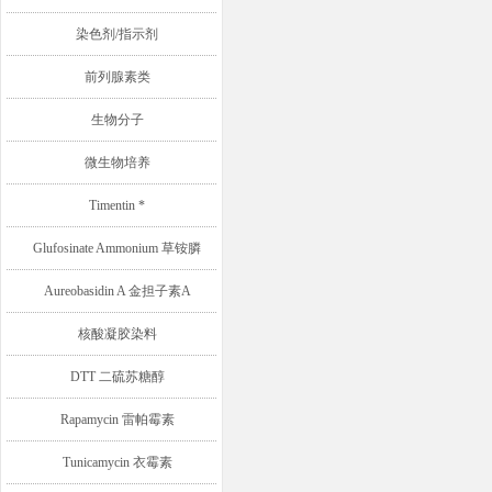
染色剂/指示剂
前列腺素类
生物分子
微生物培养
Timentin *
Glufosinate Ammonium 草铵膦
Aureobasidin A 金担子素A
核酸凝胶染料
DTT 二硫苏糖醇
Rapamycin 雷帕霉素
Tunicamycin 衣霉素