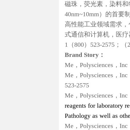
磁珠，荧光素，染料和
40nm~10mm
）的首要
高性能工业领域需求，
式通信和计算机，医疗
1
（
800
）
523-2575
；（
Brand Story
：
Me
，
Polysciences
，
Inc
Me
，
Polysciences
，
Inc
523-2575
Me
，
Polysciences
，
Inc
reagents for laboratory 
Pathology as well as other
Me
，
Polysciences
，
Inc