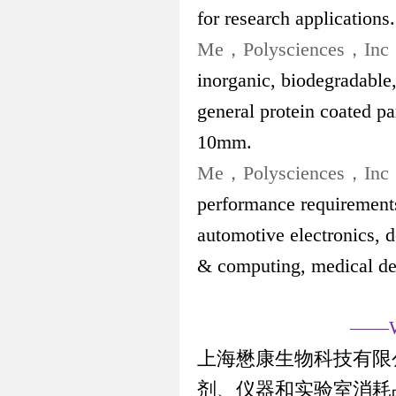
for research applications.
Me
，
Polysciences
，
Inc
inorganic, biodegradable
general protein coated pa
10mm.
Me
，
Polysciences
，
Inc
performance requirements 
automotive electronics, 
& computing, medical de
——Wri
上海懋康生物科技有限
剂、仪器和实验室消耗