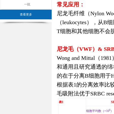
常见应用：
一抗
尼龙毛纤维（
Nylon Wo
查看更多
（
leukocytes
），从
B
细
T
细胞和其他细胞不会
尼龙毛（
VWF
）
& SR
Wong and Mittal
（
1981
和通用且研究通透的绵
的在于分离
B
细胞用于
根据表
1
的分离效率比
毛吸附法优于
SRBC rese
表
1
S
6
细胞平均数（
×10
）