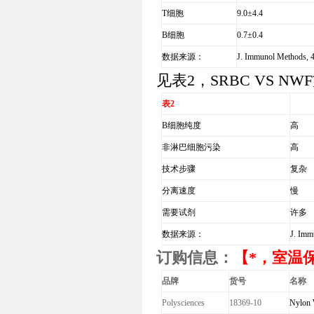
T
细胞
9.0±4.4
B
细胞
0.7±0.4
数据来源：
J. Immunol Methods, 4
见表
2
，
SRBC VS NWF
表
2
B
细胞纯度
高
非淋巴细胞污染
高
技术步骤
复杂
分离速度
慢
需要试剂
许多
数据来源：
J. Imm
订购信息：
【*，室温
品牌
货号
名称
Polysciences
18369-10
Nylon 