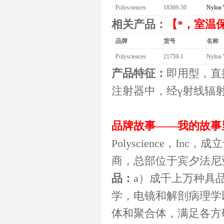
Polysciences
18369-50
Nylon 
相关产品：
【*，室温
品牌
货号
名称
Polysciences
21759-1
Nylon 
产品特征：
即用型，直
注射器中，经γ射线辐
品牌故事
——
我的故事
Polyscience
，
Inc
，成立
商，总部位于宾夕法尼
品：
a
）成千上万种具
学，电镜和解剖病理学
体和聚合体，满足各方