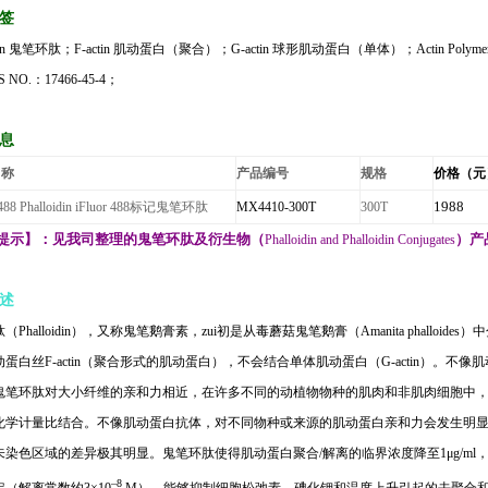
签
in
鬼笔环肽；
F-actin
肌动蛋白（聚合）；
G-actin
球形肌动蛋白（单体）；
Actin Polyme
S NO.
：
17466-45-4
；
息
名称
产品编号
规格
价格（元
1988
488 Phalloidin iFluor 488
标记鬼笔环肽
MX4410-300T
300T
提示】：见我司整理的鬼笔环肽及衍生物（
Phalloidin and Phalloidin Conjugates
）产
述
肽（
Phalloidin
），又称鬼笔鹅膏素，zui初是从毒蘑菇鬼笔鹅膏（
Amanita phalloides
）中
动蛋白丝
F-actin
（聚合形式的肌动蛋白），不会结合单体肌动蛋白（
G-actin
）。不像肌
鬼笔环肽对大小纤维的亲和力相近，在许多不同的动植物物种的肌肉和非肌肉细胞中
化学计量比结合。不像肌动蛋白抗体，对不同物种或来源的肌动蛋白亲和力会发生明
未染色区域的差异极其明显。鬼笔环肽使得肌动蛋白聚合
/
解离的临界浓度降至
1μg/ml
–8