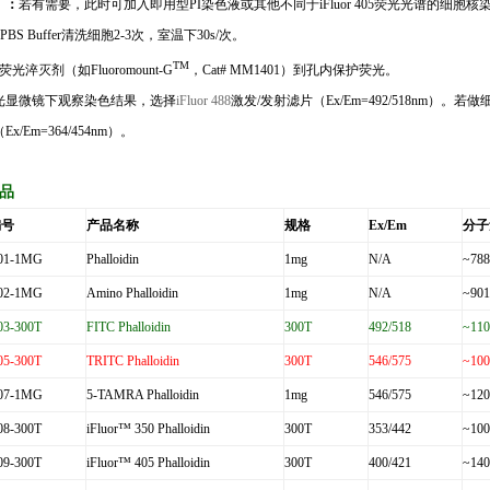
】：
若有需要，此时可加入即用型
PI
染色液或其他不同于
iFluor 405
荧光光谱的细胞核
PBS Buffer
清洗细胞
2-3
次，室温下
30s/
次。
TM
荧光淬灭剂（如
Fluoromount-G
，
Cat# MM1401
）到孔内保护荧光。
光显微镜下观察染色结果，选择
iFluor 488
激发
/
发射滤片（
Ex/Em=
492/518nm
）。若做
（
Ex/Em=364/454nm
）。
品
编号
产品名称
规格
Ex/Em
分子
01-1MG
Phalloidin
1mg
N/A
~788
02-1MG
Amino Phalloidin
1mg
N/A
~901
3-300T
FITC Phalloidin
300T
492/518
~110
5-300T
TRITC Phalloidin
300T
546/575
~100
07-1MG
5-TAMRA Phalloidin
1mg
546/575
~120
8-300T
iFluor™ 350 Phalloidin
300T
353/442
~100
9-300T
iFluor™ 405 Phalloidin
300T
400/421
~140