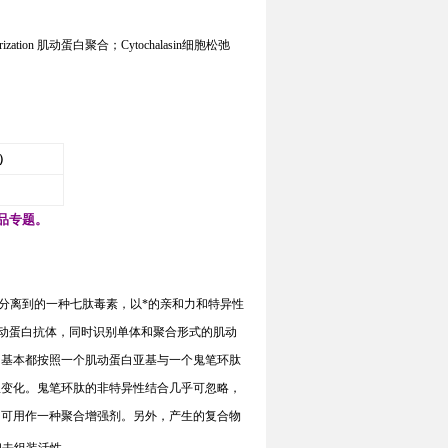
rization
肌动蛋白聚合；
Cytochalasin
细胞松弛
）
品专题。
分离到的一种七肽毒素，以*的亲和力和特异性
动蛋白抗体，同时识别单体和聚合形式的肌动
，基本都按照一个肌动蛋白亚基与一个鬼笔环肽
显变化。鬼笔环肽的非特异性结合几乎可忽略，
，可用作一种聚合增强剂。另外，产生的复合物