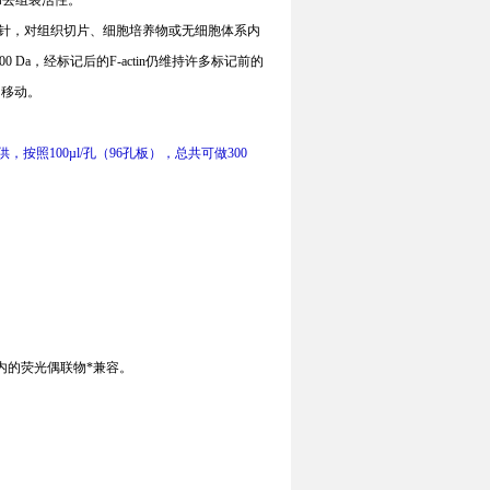
和去组装活性。
针，对组织切片、细胞培养物或无细胞体系内
00 Da
，经标记后的
F-actin
仍维持许多标记前的
中移动。
供，按照
100µl/
孔（
96
孔板），总共可做
300
内的荧光偶联物*兼容。