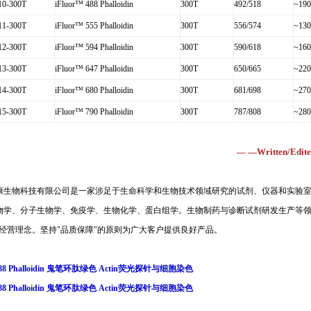
0-300T
iFluor™ 488 Phalloidin
300T
492/518
~190
1-300T
iFluor™ 555 Phalloidin
300T
556/574
~130
2-300T
iFluor™ 594 Phalloidin
300T
590/618
~160
3-300T
iFluor™ 647 Phalloidin
300T
650/665
~220
4-300T
iFluor™ 680 Phalloidin
300T
681/698
~270
5-300T
iFluor™ 790 Phalloidin
300T
787/808
~280
— —Written/Edited
康生物科技有限公司是一家涉足于生命科学和生物技术领域研究的试剂、仪器和实验
物学、分子生物学、免疫学、生物化学、蛋白组学。生物制药与诊断试剂研发生产等
经营理念。坚持
"
品质保障
"
的原则为广大客户提供良好产品。
r 488 Phalloidin 鬼笔环肽绿色 Actin荧光探针与细胞染色
r 488 Phalloidin 鬼笔环肽绿色 Actin荧光探针与细胞染色