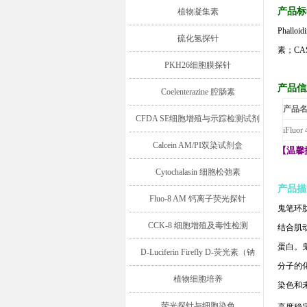
产品标
植物凝集素
Phalloid
硫化氢探针
素；
CA
PKH26细胞膜探针
产品信
Coelenterazine 腔肠素
产品
CFDA SE细胞增殖与示踪检测试剂
iFluor 
盒
Calcein AM/PI双染试剂盒
【温馨
Cytochalasin 细胞松弛素
产品描
Fluo-8 AM 钙离子荧光探针
鬼笔环
CCK-8 细胞增殖及毒性检测
结合肌
蛋白。
D-Luciferin Firefly D-荧光素（钠
分子的
盐/钾盐/游离酸）
植物细胞培养
染色和
荧光探针与细胞染色