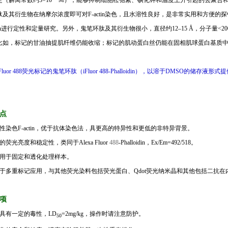
定（解离常数约
3×10
M
），能够抑制细胞松弛素、碘化钾和温度上升引起的去聚合
肽及其衍生物在纳摩尔浓度即可对
F-actin
染色，且水溶性良好，是非常实用和方便的探
n
进行定性和定量研究。另外，鬼笔环肽及其衍生物很小，直径约
12–15 Å
，分子量
<20
比如，标记的甘油抽提肌纤维仍能收缩；标记的肌动蛋白丝仍能在固相肌球蛋白基质
Fluor 488
荧光标记的鬼笔环肽（
iFluor 488-Phalloidin
），以溶于
DMSO
的储存液形式提
点
性染色
F-actin
，优于抗体染色法，具更高的特异性和更低的非特异背景。
的荧光亮度和稳定性，类同于
Alexa Fluor
488
-
Phalloidin
，
Ex/Em=
492/518
。
用于固定和透化处理样本。
于多重标记应用，与其他荧光染料包括荧光蛋白、
Qdot
荧光纳米晶和其他包括二抗在
项
品具有一定的毒性，
LD
=2mg/kg
，操作时请注意防护。
50