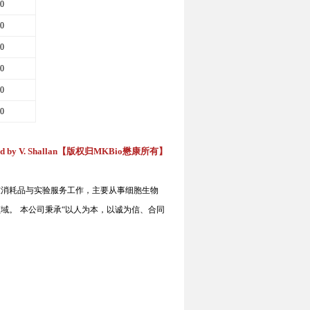
0
0
0
0
0
0
 by V. Shallan
【版权归
MKBio
懋康所有】
室消耗品与实验服务工作，主要从事细胞生物
领域。
本公司秉承
“
以人为本，以诚为信、合同