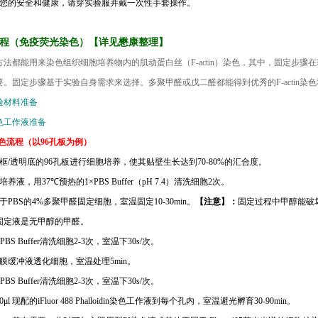
了您的安全和健康，请穿实验服并戴一次性手套操作。
程（免疫荧光染色）【详见懋康整理】
方法都能用来染色组织细胞培养物内的肌动蛋白丝（
F-actin
）
染色，其中，固定步骤在
要。固定步骤基于实验自身需求来选择。多聚甲醛或戊二醛都能得到优秀的
F-actin
染色
验材料准备
色工作液准备
色流程（以
96
孔板为例）
框
/
透明底的
96
孔板进行细胞培养，使其贴壁生长达到
70-80%
的汇合度。
培养液，用
37℃
预热的
1×PBS Buffer
（
pH 7.4
）清洗细胞
2
次。
于
PBS
的
4%
多聚甲醛固定细胞，室温固定
10-30min
。
【注意】：
固定过程中甲醇能破
固定液是无甲醇的甲醛。
PBS Buffer
清洗细胞
2-3
次，室温下
30s/
次。
膜缓冲液透化细胞，室温处理
5min
。
PBS Buffer
清洗细胞
2-3
次，室温下
30s/
次。
0μl
现配的
iFluor 488 Phalloidin
染色工作液到每个孔内，室温避光孵育
30-90min
。