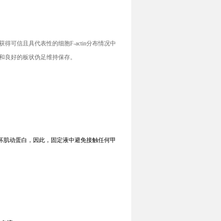
获得可信且具代表性的细胞
F-actin
分布情况中
和良好的板状伪足维持保存。
坏肌动蛋白，因此，固定液中避免接触任何甲