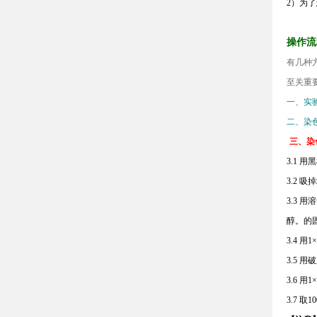
2）为
操作流
有几种
至关重
一、实
二、染
三、染
3.1
用黑
3.2
吸掉
3.3
用溶
醇。的
3.4
用
1×
3.5
用破
3.6
用
1×
3.7
取
10