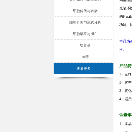
高度稳
鬼笔环
细胞传代与转染
的
F-acti
细胞分离与流式分析
功能。
细胞增殖与凋亡
本品为
i
培养基
次。
血清
产品特
查看更多
1）
选择
2）
优秀
3）
优化
4）
适用
注意事
1）本