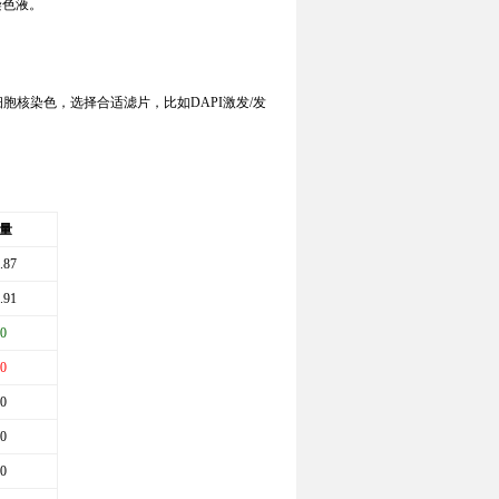
染色液
。
细胞核染色，选择合适滤片，比如
DAPI
激发
/
发
量
.87
.91
0
0
0
0
0