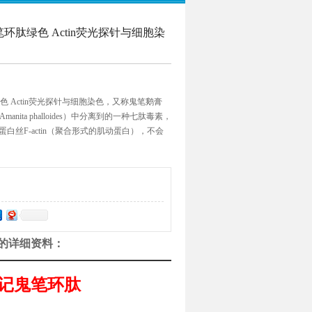
idin 鬼笔环肽绿色 Actin荧光探针与细胞染
n 鬼笔环肽绿色 Actin荧光探针与细胞染色，又称鬼笔鹅膏
ita phalloides）中分离到的一种七肽毒素，
白丝F-actin（聚合形式的肌动蛋白），不会
。
胞染色的详细资料：
记鬼笔环肽