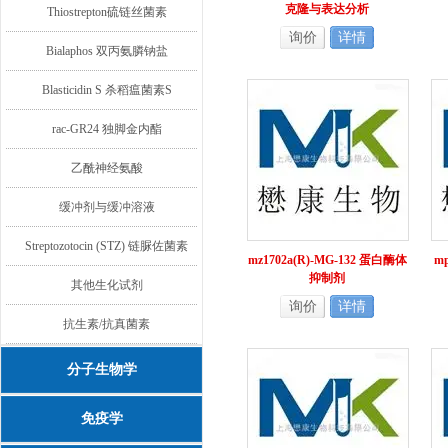
克隆与表达分析
Thiostrepton硫链丝菌素
询价
详情
Bialaphos 双丙氨膦钠盐
Blasticidin S 杀稻瘟菌素S
rac-GR24 独脚金内酯
乙酰神经氨酸
缓冲剂与缓冲溶液
Streptozotocin (STZ) 链脲佐菌素
mz1702a(R)-MG-132 蛋白酶体
m
抑制剂
其他生化试剂
询价
详情
抗生素/抗真菌素
分子生物学
免疫学