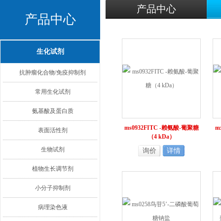
产品中心
产品中心
生化试剂
抗肿瘤化合物/免疫抑制剂
常用生化试剂
氨基酸及蛋白质
ms0932FITC -赖氨酸-葡聚糖
m
表面活性剂
（4 kDa）
生物试剂
询价
详情
植物生长调节剂
小分子抑制剂
病理染色液