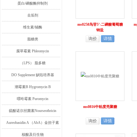
蛋白/磷酸酶抑制剂
去垢剂
ms0258鸟苷5’-二磷酸葡萄糖
m
维生素/辅酶
钠盐
询价
详情
脂糖类
腐草霉素 Phleomycin
（LPS） 脂多糖
DO Supplement 缺陷培养基
潮霉素B Hygromycin B
嘌呤霉素 Puromycin
ms0816中粘度壳聚糖
硫酸诺尔丝菌素Nourseothricin
询价
详情
Aureobasidin A （AbA）金担子素
A
核酸及衍生物