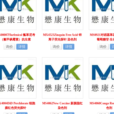
00007Florfenicol 氟苯尼考
MX4523Zinquin Free Acid 锌
MS0921对硝基苯基
（氟甲砜霉素）抗生素
离子荧光探针 染色剂
葡萄糖苷 生
询价
详情
询价
详情
询价
4004DiD Perchlorate 细胞
MS4062New Coccine 新胭脂红
MS4060Congo R
膜红色荧光探针
染色剂
色剂