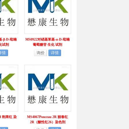
-β-D-吡喃
MS0922对硝基苯基-α-D-吡喃
化试剂
葡萄糖苷 生化 试剂
详情
询价
详情
ed 刚果红 染
MS4067Ponceau 2R 丽春红
2R（酸性红26）染色剂