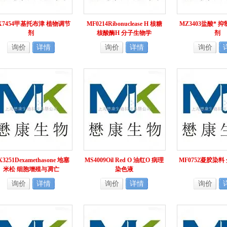
X7454甲基托布津 植物调节
MF0214Ribonuclease H 核糖
MZ3403盐酸* 
剂
核酸酶H 分子生物学
剂
询价
详情
询价
详情
询价
3251Dexamethasone 地塞
MS4009Oil Red O 油红O 病理
MF0752凝胶染
米松 细胞增殖与凋亡
染色液
询价
详情
询价
详情
询价