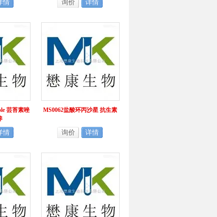
详情
询价
详情
zole 芸苔素唑
MS0062盐酸环丙沙星 抗生素
养
详情
询价
详情