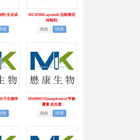
抑制剂 生化试
MZ20306Lapatinib 拉帕替尼
抑制剂
详情
询价
详情
料 分子生物学
MS00005Thiamphenicol 甲砜
霉素 抗生素
详情
询价
详情