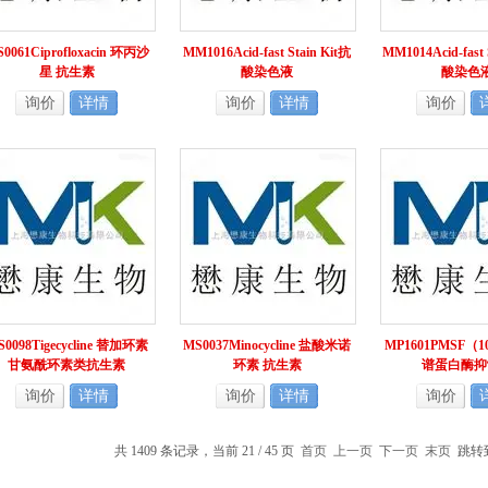
0061Ciprofloxacin 环丙沙
MM1016Acid-fast Stain Kit抗
MM1014Acid-fast 
星 抗生素
酸染色液
酸染色
询价
详情
询价
详情
询价
S0098Tigecycline 替加环素
MS0037Minocycline 盐酸米诺
MP1601PMSF（
甘氨酰环素类抗生素
环素 抗生素
谱蛋白酶抑
询价
详情
询价
详情
询价
共 1409 条记录，当前 21 / 45 页
首页
上一页
下一页
末页
跳转