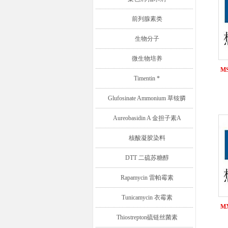
前列腺素类
生物分子
微生物培养
MS
Timentin *
Glufosinate Ammonium 草铵膦
Aureobasidin A 金担子素A
核酸凝胶染料
DTT 二硫苏糖醇
Rapamycin 雷帕霉素
Tunicamycin 衣霉素
MX
Thiostrepton硫链丝菌素