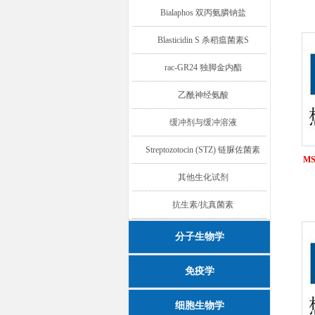
Bialaphos 双丙氨膦钠盐
Blasticidin S 杀稻瘟菌素S
rac-GR24 独脚金内酯
乙酰神经氨酸
缓冲剂与缓冲溶液
Streptozotocin (STZ) 链脲佐菌素
MS
其他生化试剂
抗生素/抗真菌素
分子生物学
免疫学
细胞生物学