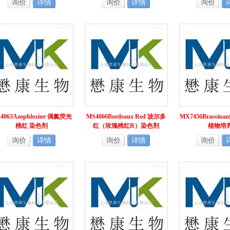
询价
详情
询价
详情
询价
4063Azophloxine 偶氮荧光
MS4066Bordeaux Red 波尔多
MX7456Brassina
桃红 染色剂
红（玫瑰桃红R）染色剂
植物培
询价
详情
询价
详情
询价