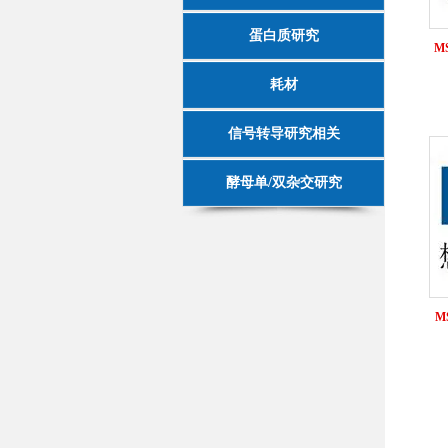
蛋白质研究
MS
耗材
信号转导研究相关
酵母单/双杂交研究
M