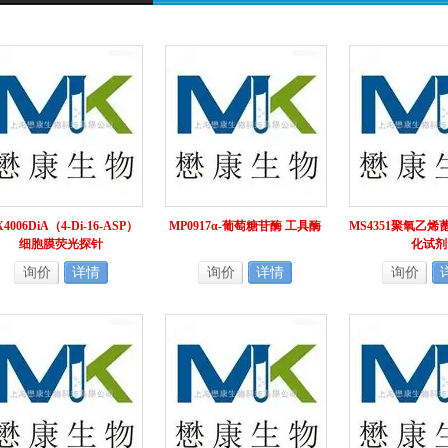
4006DiA（4-Di-16-ASP）
MP0917α-葡萄糖苷酶 工具酶
MS4351聚氧乙烯蓖
细胞膜荧光探针
化试剂
询价
详情
询价
详情
询价