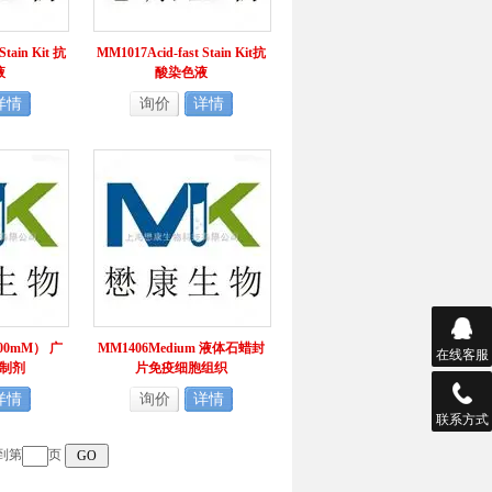
Stain Kit 抗
MM1017Acid-fast Stain Kit抗
液
酸染色液
详情
询价
详情
100mM） 广
MM1406Medium 液体石蜡封
在线客服
制剂
片免疫细胞组织
详情
询价
详情
联系方式
到第
页