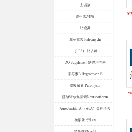
去垢剂
M
维生素/辅酶
脂糖类
腐草霉素 Phleomycin
（LPS） 脂多糖
DO Supplement 缺陷培养基
潮霉素B Hygromycin B
嘌呤霉素 Puromycin
MX
硫酸诺尔丝菌素Nourseothricin
Aureobasidin A （AbA）金担子素
A
核酸及衍生物
染色剂/指示剂