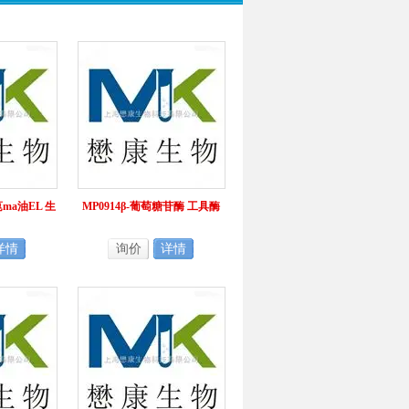
ma油EL 生
MP0914β-葡萄糖苷酶 工具酶
详情
询价
详情