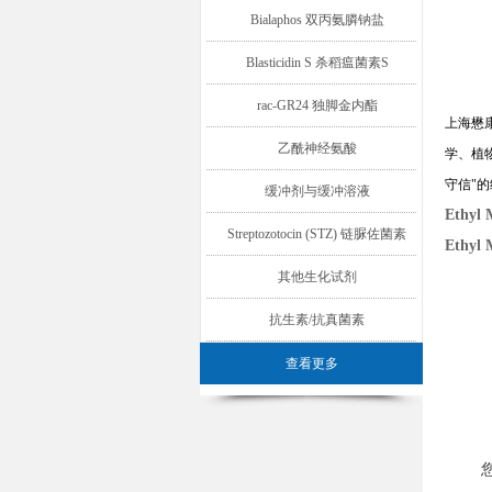
Bialaphos 双丙氨膦钠盐
Blasticidin S 杀稻瘟菌素S
rac-GR24 独脚金内酯
上海懋
乙酰神经氨酸
学、植
守信
"
的
缓冲剂与缓冲溶液
Ethyl
Streptozotocin (STZ) 链脲佐菌素
Ethyl
其他生化试剂
抗生素/抗真菌素
查看更多