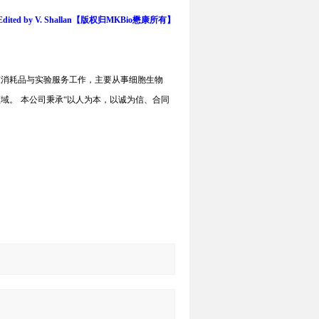
/Edited by V. Shallan【版权归MKBio懋康所有】
室消耗品与实验服务工作，主要从事细胞生物
领域。
本公司秉承
“
以人为本，以诚为信、合同