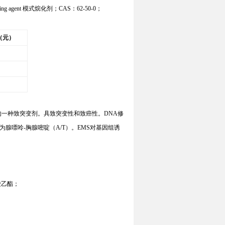
ting agent
模式烷化剂
；
CAS：
62-50-0
；
（元）
的一种致突变剂。具致突变性和致癌性。D
NA
修
为腺嘌呤-胸腺嘧啶（A/T）。E
MS
对基因组诱
酸乙酯；