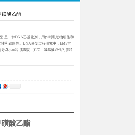
ate 甲磺酸乙酯
ate 甲磺酸乙酯 是一种DNA乙基化剂，用作哺乳动物细胞和
性和致癌性。DNA修复过程研究中，EMS常
导鸟piao呤-胞嘧啶（G/C）碱基被取代为腺嘌
S对基因组诱导能产生点突变和单核苷酸多态性。
S) 甲磺酸乙酯