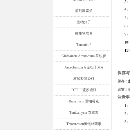
5
6
前列腺素类
7
生物分子
8
微生物培养
9
10
Timentin *
11
Glufosinate Ammonium 草铵膦
Aureobasidin A 金担子素A
保存与
核酸凝胶染料
保存：
运输：
DTT 二硫苏糖醇
注意事
Rapamycin 雷帕霉素
1
Tunicamycin 衣霉素
2
3
Thiostrepton硫链丝菌素