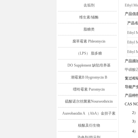
去垢剂
Ethyl Me
产品信
维生素/辅酶
产品
脂糖类
Ethyl
腐草霉素 Phleomycin
Ethyl
Ethyl
（LPS） 脂多糖
产品描
DO Supplement 缺陷培养基
甲磺酸
潮霉素B Hygromycin B
复过程
导能产
嘌呤霉素 Puromycin
产品特
硫酸诺尔丝菌素Nourseothricin
CAS NO
2
Aureobasidin A （AbA）金担子素
3
A
核酸及衍生物
4
染色剂/指示剂