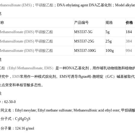
thanesulfonate (EMS)
；
甲磺酸乙酯
；
DNA ethylating
agent
DNA
乙基化剂
；
M
odel alkyla
息
名称
产品编号
规格
价格
5g
184
 Methanesulfonate (EMS) 甲磺酸乙酯
MS5537-5G
25g
384
 Methanesulfonate (EMS) 甲磺酸乙酯
MS5537-25G
100g
994
 Methanesulfonate (EMS) 甲磺酸乙酯
MS5537-100G
述
乙酯
（
Ethyl Methanesulfonate, EMS
）
是一种D
NA
乙基化剂，用作哺乳动物细胞和植物
研究中，
EMS
常用作一种模式烷化剂。EMS可诱导鸟piao呤-胞嘧啶（G/C）碱基被取代
生点突变和单核苷酸多态性。
性
：62-50-0
）
同义名：
Ethyl mesylate
; Ethyl methane sulfonate; Methanesulfonic acid ethyl ester;
甲烷磺
）
分子式：C
H
O
S
3
8
3
）
分子量：124.16 g/mol