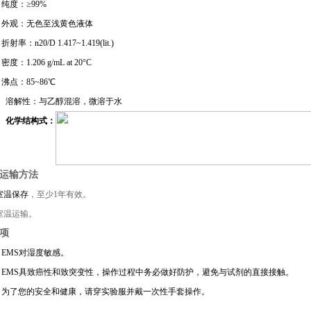
）
纯度：≥99%
）
外观：
无色至浅黄色液体
）
折射率：
n20/D 1.41
7~1.419
(lit.)
）
密度：
1.206 g/mL at 20°C
）
沸点：85~86℃
）
溶解性：
与乙醇混溶，微溶于水
）
化学结构式：
运输方法
室温
保存
，至少1年有效。
室温运输。
项
）
EMS
对湿度敏感
。
）
EMS
具致癌性和致突变性，操作过程中务必做好防护，避免与试剂的直接接触。
）
为了您的安全和健康，请穿实验服并戴一次性手套操作。