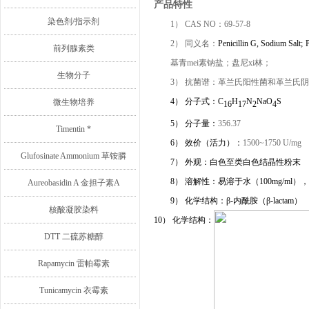
产品特性
染色剂/指示剂
1）
CAS NO：69-57-8
2）
同义名：
Penicillin G, Sodium Salt;
P
前列腺素类
基青mei素钠盐；盘尼xi林；
生物分子
3）
抗菌谱：革兰氏阳性菌和革兰氏阴
4）
分子式：C
H
N
NaO
S
微生物培养
16
17
2
4
5）
分子量：
356.37
Timentin *
6）
效价（活力）：
1500~1750 U/mg
Glufosinate Ammonium 草铵膦
7）
外观：白色至类白色
结晶性
粉末
8）
溶解性：
易
溶于水（
10
0mg/ml）
，
Aureobasidin A 金担子素A
9）
化学结构：β-内酰胺（β-lactam）
核酸凝胶染料
10）
化学结构：
DTT 二硫苏糖醇
Rapamycin 雷帕霉素
Tunicamycin 衣霉素