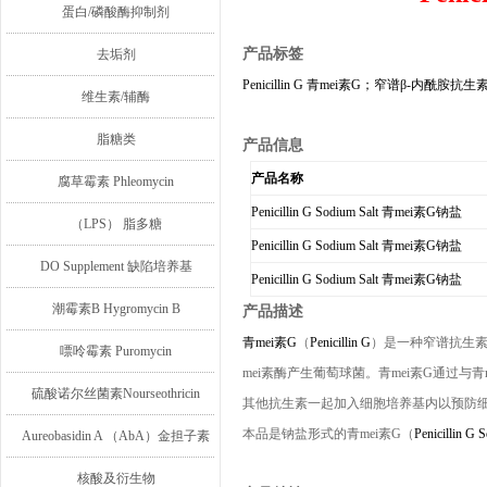
蛋白/磷酸酶抑制剂
产品标签
去垢剂
Penicillin G
青mei素G；窄
谱β-内酰胺抗生
维生素/辅酶
脂糖类
产品信息
产品名称
腐草霉素 Phleomycin
Penicillin G Sodium Salt 青mei素G钠盐
（LPS） 脂多糖
Penicillin G Sodium Salt 青mei素G钠盐
DO Supplement 缺陷培养基
Penicillin G Sodium Salt 青mei素G钠盐
潮霉素B Hygromycin B
产品描述
青mei素G
（
Penicillin G
）
是一种窄谱抗生素
嘌呤霉素 Puromycin
mei素酶产生葡萄球菌。青mei素G通过与青
硫酸诺尔丝菌素Nourseothricin
其他抗生素一起加入细胞培养基内以预防
本品是钠盐形式的青mei素G（
Penicillin G 
Aureobasidin A （AbA）金担子素
A
核酸及衍生物