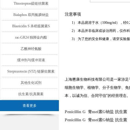
Thiostrepton硫链丝菌素
注意事项
Bialaphos 双丙氨膦钠盐
1）
本品易溶于水（100mg/ml），经
Blasticidin S 杀稻瘟菌素S
2）
本品并非临床或诊治用药，仅作科
rac-GR24 独脚金内酯
3）
为了您的安全和健康，请穿实验服
乙酰神经氨酸
缓冲剂与缓冲溶液
Streptozotocin (STZ) 链脲佐菌素
上海懋康生物科技有限公司是一家涉足
其他生化试剂
细胞生物学、植物学、分子生物学、免
抗生素/抗真菌素
本，以诚为信、合同守信
"
的经营理念
查看更多
Penicillin G 青mei素G钠盐 抗生素
Penicillin G 青mei素G钠盐 抗生素