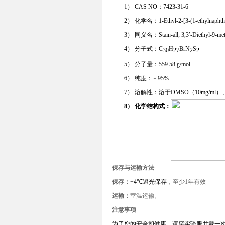
1）
CAS NO：7423-31-6
2）
化学名：1-Ethyl-2-[3-(1-ethylnaphtho[1
3）
同义名：Stain-all; 3,3′-Diethyl-9-m
4）
分子式：C
H
BrN
S
30
27
2
2
5）
分子量：559.58 g/mol
6）
纯度：~ 95%
7）
溶解性：
溶于
D
MSO
（10mg
/
ml）
8）
化学结构式：
保存与运输方法
保存：
+4℃
避光保存
，至少1年有效
运输：
室温运输。
注意事项
为了您的安全和健康，请穿实验服并戴一