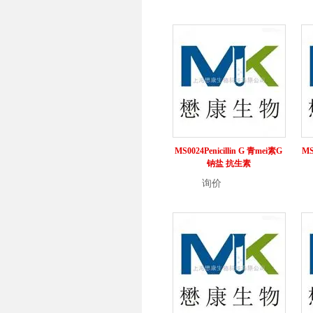
MS0024Penicillin G 青mei素G
MS
钠盐 抗生素
询价
详情