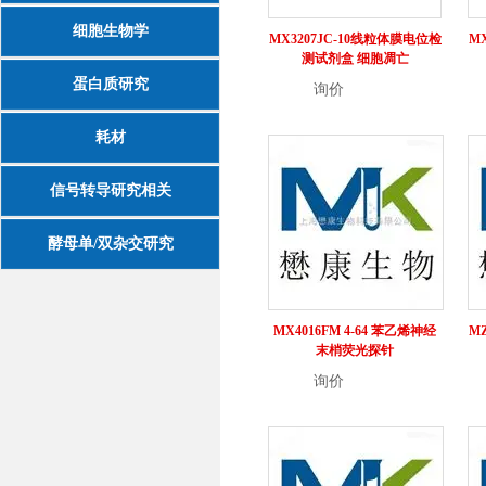
细胞生物学
MX3207JC-10线粒体膜电位检
M
测试剂盒 细胞凋亡
蛋白质研究
询价
详情
耗材
信号转导研究相关
酵母单/双杂交研究
MX4016FM 4-64 苯乙烯神经
MZ
末梢荧光探针
询价
详情