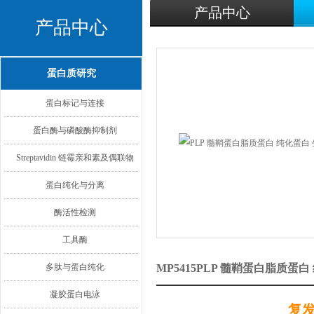
产品中心
产品中心
蛋白质研究
蛋白标记与连接
蛋白酶与磷酸酶抑制剂
Streptavidin 链霉亲和素及偶联物
蛋白纯化与分离
酶活性检测
工具酶
多肽与蛋白纯化
MP5415PLP 髓鞘蛋白脂质
凝胶蛋白电泳
复发