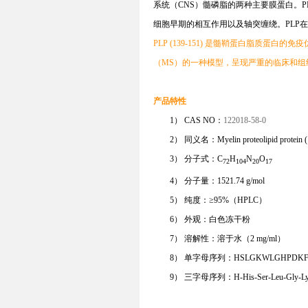
系统（CNS）
髓
磷脂的两种主要膜蛋白。P
细胞早期的相互作用以及轴突缠绕。PLP在
PLP (139-151) 是髓鞘蛋白脂质蛋
（MS）的一种模型，呈现严重的临床和组
产品特性
1） CAS NO：
122018-58-0
2）
同义名
：
M
yelin proteolipid protein
(
3） 分子式：C
H
N
O
72
104
20
17
4） 分子量：1521.74 g/mol
5） 纯度：≥9
5
%
（HPLC）
6） 外观：白色
冻干粉
7） 溶解性：溶于水（
2
mg/ml）
8） 单字母序列：HSLGKWLGHPDK
9） 三字母序列：H-His-Ser-Leu-Gly-Lys-T