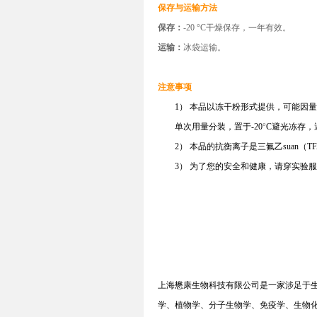
保存与运输方法
保存：
-20
°
C干燥保存
，一年有效。
运输：
冰袋运输。
注意事项
1） 本品以冻干粉形式提供，可能因
单次用量分装，置于
-20
°
C
避光
冻存，
2） 本品的抗衡离子是三氟乙suan（T
3） 为了您的安全和健康，请穿实验
上海懋康生物科技有限公司是一家涉足于
学、植物学、分子生物学、免疫学、生物