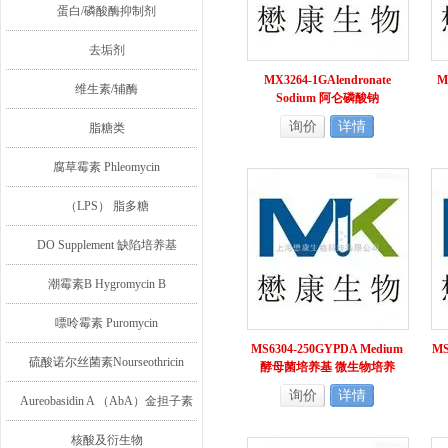
蛋白/磷酸酶抑制剂
去垢剂
MX3264-1GAlendronate
M
维生素/辅酶
Sodium 阿仑磷酸钠
询价
详情
脂糖类
腐草霉素 Phleomycin
（LPS） 脂多糖
DO Supplement 缺陷培养基
潮霉素B Hygromycin B
嘌呤霉素 Puromycin
MS6304-250GYPDA Medium
MS
硫酸诺尔丝菌素Nourseothricin
酵母菌培养基 微生物培养
询价
详情
Aureobasidin A （AbA）金担子素
A
核酸及衍生物