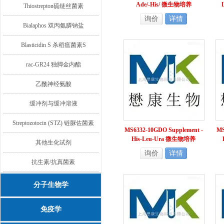
Ade/-His/ 微生物培养
Thiostrepton硫链丝菌素
询价
详情
Bialaphos 双丙氨膦钠盐
Blasticidin S 杀稻瘟菌素S
rac-GR24 独脚金内酯
乙酰神经氨酸
缓冲剂与缓冲溶液
Streptozotocin (STZ) 链脲佐菌素
MS6332-10GDO Supplement -
MS
His-Leu-Ura 微生物培养
其他生化试剂
询价
详情
抗生素/抗真菌素
分子生物学
免疫学