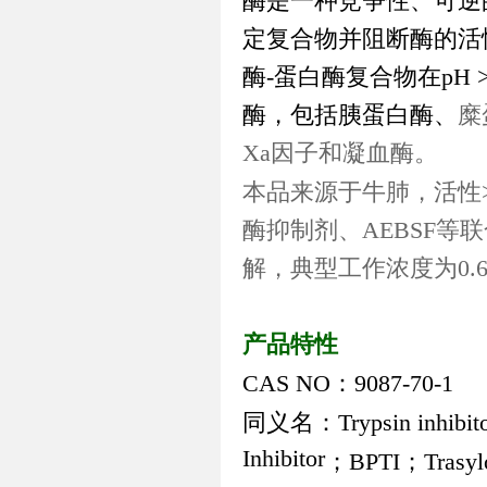
酶是一种竞争性、可逆
定复合物并阻断酶的活
酶
-
蛋白酶复合物在
pH 
酶，包括胰蛋白酶、
糜
Xa
因子和凝血酶。
本品来源于牛肺，活性
酶抑制剂、
AEBSF
等联
解，典型工作浓度为
0.
产品特性
CAS NO
：
9087-70-1
同义名：
Trypsin inhibit
Inhibitor
；
BPTI
；
Trasyl