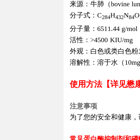
来源：牛肺（
bovine lu
分子式：
C
H
N
O
284
432
84
分子量：
6511.44 g/mol
活性：
>4500
KIU/mg
外观：白色或类白色粉
溶解性：溶于水（
10mg
使用方法【详见懋
注意事项
为了您的安全和健康，
常见蛋白酶抑制剂和磷