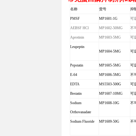
名称
货号
抑
PMSF
MP1601-1G
可
AEBSF HCl
MP1602-50MG
不
Aprotinin
MP1603-5MG
可
Leupeptin
MP1604-5MG
可
Pepstatin
MP1605-5MG
可
E-64
MP1606-5MG
不
EDTA
MS5503-500G
可
Bestatin
MP1607-10MG
可
Sodium
MP1608-10G
不
Orthovanadate
Sodium Fluoride
MP1609-50G
不