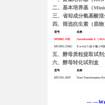
二、基本培养基（
Mini
三、省却成分氨基酸混
四、筛选抗生素（底物
货号
名称
MS0002-1ML
Aureobasidin A
（
AbA
MF2003-25MG
X-α-Gal 5-
溴
-4-
氯
-3-
吲
五、酵母质粒提取试剂
六、酵母转化试剂盒
货号
名称
MF2501-200T
Yeast Transformation Ki
— —Writ