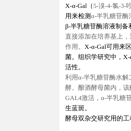
X-α-Gal
（
5-
溴
-4-
氯
-3-
用来检测
α-
半乳糖苷酶
β-
半乳糖苷酶溶液制备
直接添加在培养基上，
作用。
X-α-Gal
可用来
菌。组织学研究中，
X-
活性。
利用
α-
半乳糖苷酶水解
酵。酿酒酵母菌内，该
GAL4
激活，
α-
半乳糖
生蓝斑。
酵母双杂交研究用的工