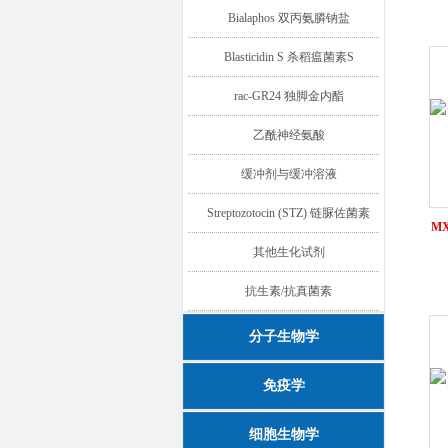
Bialaphos 双丙氨膦钠盐
Blasticidin S 杀稻瘟菌素S
rac-GR24 独脚金内酯
乙酰神经氨酸
缓冲剂与缓冲溶液
Streptozotocin (STZ) 链脲佐菌素
M
其他生化试剂
抗生素/抗真菌素
分子生物学
免疫学
细胞生物学