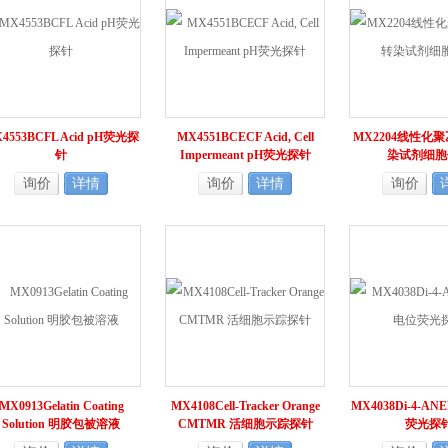
4553BCFL Acid pH荧光探
MX4551BCECF Acid, Cell
MX2204线性化
针
Impermeant pH荧光探针
染试剂细胞
询价
详情
询价
详情
询价
MX0913Gelatin Coating
MX4108Cell-Tracker Orange
MX4038Di-4-AN
Solution 明胶包被溶液
CMTMR 活细胞示踪探针
荧光探