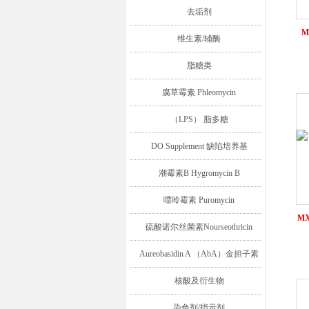
去垢剂
M
维生素/辅酶
脂糖类
腐草霉素 Phleomycin
（LPS） 脂多糖
DO Supplement 缺陷培养基
潮霉素B Hygromycin B
嘌呤霉素 Puromycin
MX
硫酸诺尔丝菌素Nourseothricin
Aureobasidin A （AbA）金担子素
A
核酸及衍生物
染色剂/指示剂