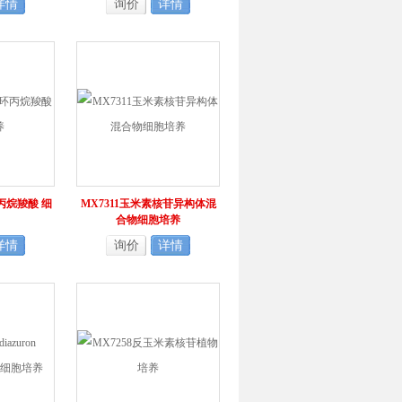
详情
询价
详情
环丙烷羧酸 细
MX7311玉米素核苷异构体混
合物细胞培养
详情
询价
详情