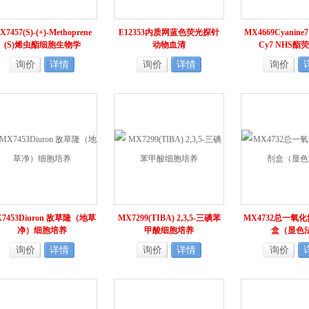
X7457(S)-(+)-Methoprene
E12353内质网蓝色荧光探针
MX4669Cyanine7 
(S)烯虫酯细胞生物学
动物血清
Cy7 NHS酯
询价
详情
询价
详情
询价
7453Diuron 敌草隆（地草
MX7299(TIBA) 2,3,5-三碘苯
MX4732总一氧
净）细胞培养
甲酸细胞培养
盒（显色
询价
详情
询价
详情
询价