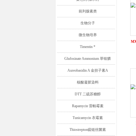
前列腺素类
生物分子
微生物培养
MX
Timentin *
Glufosinate Ammonium 草铵膦
Aureobasidin A 金担子素A
核酸凝胶染料
DTT 二硫苏糖醇
Rapamycin 雷帕霉素
Tunicamycin 衣霉素
Thiostrepton硫链丝菌素