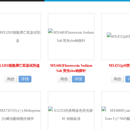
X3201细胞凋亡双染试剂盒
MX4463Fluorescein Sodium
MX4552pH
Salt 荧光shu钠探针
询价
详情
询价
详情
询价