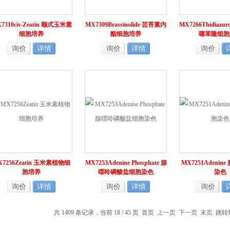
7310cis-Zeatin 顺式玉米素
MX7309Brassinolide 芸苔素内
MX7266Thidiazu
细胞培养
酯细胞培养
噻苯隆细胞
询价
详情
询价
详情
询价
X7256Zeatin 玉米素植物细
MX7253Adenine Phosphate 腺
MX7251Adenin
胞培养
嘌呤磷酸盐细胞染色
染色
询价
详情
询价
详情
询价
共 1409 条记录，当前 18 / 45 页
首页
上一页
下一页
末页
跳转