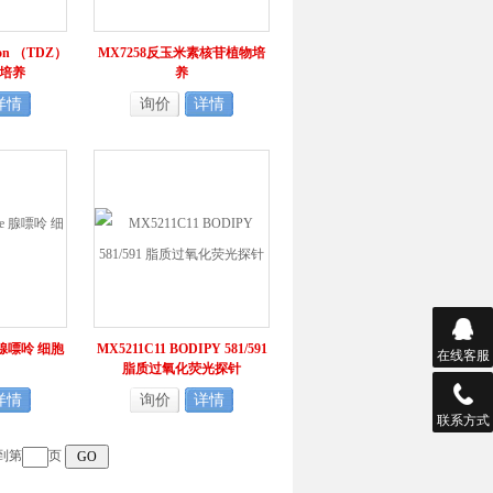
ron （TDZ）
MX7258反玉米素核苷植物培
培养
养
详情
询价
详情
e 腺嘌呤 细胞
MX5211C11 BODIPY 581/591
在线客服
脂质过氧化荧光探针
详情
询价
详情
联系方式
到第
页