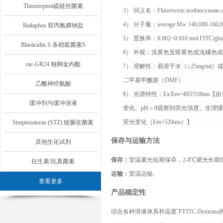
Thiostrepton硫链丝菌素
3）
同义名：
Fluorescein isothiocyanate-
4）
分子量：
average Mw 140,000-160,
Bialaphos 双丙氨膦钠盐
5）
置换率：
0.002~0.0
10
mol
FITC
/glu
Blasticidin S 杀稻瘟菌素S
6）
外观：
浅
黄
色
至暗黄色或浅橘色或
rac-GR24 独脚金内酯
7）
溶解性：
易
溶于水
（
≥
25mg
/ml
）
二甲基甲酰胺（
D
MF
）
乙酰神经氨酸
8）
光谱特性：
Ex
/E
m=493
/
518nm
【由
缓冲剂与缓冲溶液
变化。
p
H
＞
8
观察到荧光强度。生理缓
荧光变化（
Em=520nm
）】
Streptozotocin (STZ) 链脲佐菌素
保存与运输方法
其他生化试剂
保存：
室温避光短期保存
，
2
-
8
℃
避光长期
抗生素/抗真菌素
运输：
室温运输。
查看更多
产品稳定性
综合各种溶液体系和温度下
FITC-Dextrans