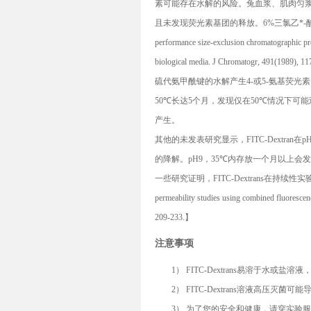
素可能存在水解的风险。兔血浆、肌肉匀
且未发现荧光素基团的释放。
6%
三氯乙*-
performance size-exclusion chromatographic pro
biological media. J Chromatogr, 491(1989), 11
硫代氨甲酰键的水解产生
4-
或
5-
氨基荧光素
50℃
长达
5
个月，发现仅在
50℃
情况下可能
产生。
其他的未发表研究显示，
FITC-Dextran
在
p
的降解。
pH9
，
35℃
内存放一个月以上会发
一些研究证明，
FITC-Dextrans
在持续性实
permeability studies using combined fluoresce
209-233.
】
注意事项
1）
FITC-Dextran
s
易溶于水或盐溶液
2）
FITC-Dextran
s
溶液高压灭菌可能
3）
为了您的安全和健康，请穿实验服