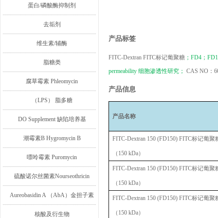
蛋白/磷酸酶抑制剂
去垢剂
产品标签
维生素/辅酶
FITC-Dextran FITC
标记葡聚糖
；
F
D
4
；
F
D
1
脂糖类
permeability
细胞渗透性研究；
CAS NO
：
6
腐草霉素 Phleomycin
产品信息
（LPS） 脂多糖
产品名称
DO Supplement 缺陷培养基
潮霉素B Hygromycin B
FITC-Dextran 150 (FD150) FITC
标记葡聚
（
150 kDa
）
嘌呤霉素 Puromycin
FITC-Dextran 150 (FD150) FITC
标记葡聚
硫酸诺尔丝菌素Nourseothricin
（
150 kDa
）
Aureobasidin A （AbA）金担子素
FITC-Dextran 150 (FD150) FITC
标记葡聚
（
150 kDa
）
A
核酸及衍生物