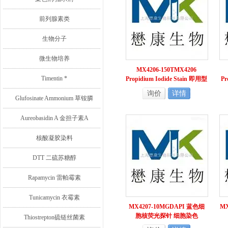
前列腺素类
生物分子
微生物培养
MX4206-150TMX4206
Timentin *
Propidium Iodide Stain 即用型
Pr
碘化丙啶（PI）染液
询价
详情
Glufosinate Ammonium 草铵膦
Aureobasidin A 金担子素A
核酸凝胶染料
DTT 二硫苏糖醇
Rapamycin 雷帕霉素
Tunicamycin 衣霉素
MX4207-10MGDAPI 蓝色细
MX
胞核荧光探针 细胞染色
Thiostrepton硫链丝菌素