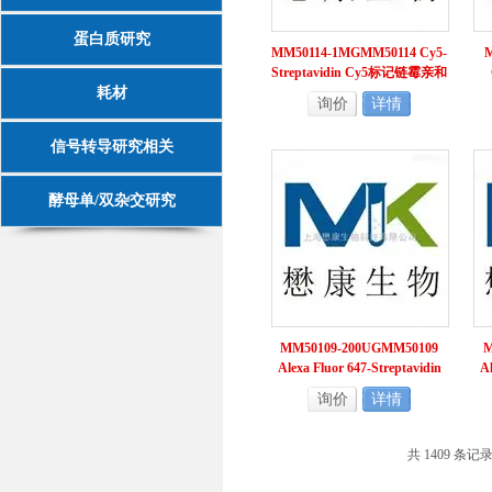
蛋白质研究
MM50114-1MGMM50114 Cy5-
M
Streptavidin Cy5标记链霉亲和
耗材
素
询价
详情
信号转导研究相关
酵母单/双杂交研究
MM50109-200UGMM50109
M
Alexa Fluor 647-Streptavidin
Al
链霉亲和素
询价
详情
共 1409 条记录