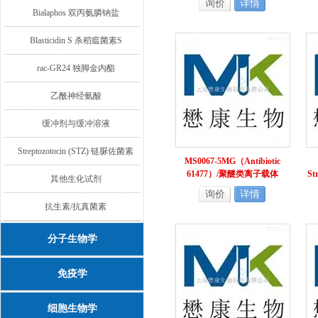
询价
详情
Bialaphos 双丙氨膦钠盐
Blasticidin S 杀稻瘟菌素S
rac-GR24 独脚金内酯
乙酰神经氨酸
缓冲剂与缓冲溶液
Streptozotocin (STZ) 链脲佐菌素
MS0067-5MG（Antibiotic
61477）/聚醚类离子载体
St
其他生化试剂
询价
详情
抗生素/抗真菌素
分子生物学
免疫学
细胞生物学