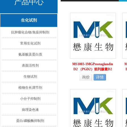
产品中心
生化试剂
抗肿瘤化合物/免疫抑制剂
常用生化试剂
氨基酸及蛋白质
MS1003-1MGProstaglandin
M
表面活性剂
D2 （PGD2）前列腺素D2
生物试剂
询价
详情
植物生长调节剂
小分子抑制剂
病理染色液
蛋白/磷酸酶抑制剂