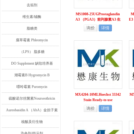
去垢剂
MS1008-25UGProstaglandin
M
维生素/辅酶
A3 （PGA3）前列腺素A3 生
E
化试剂
询价
详情
脂糖类
腐草霉素 Phleomycin
（LPS） 脂多糖
DO Supplement 缺陷培养基
潮霉素B Hygromycin B
嘌呤霉素 Puromycin
MX4204-10MLHoechst 33342
MX
硫酸诺尔丝菌素Nourseothricin
Stain Ready-to use
询价
详情
Aureobasidin A （AbA）金担子素
A
核酸及衍生物
染色剂/指示剂