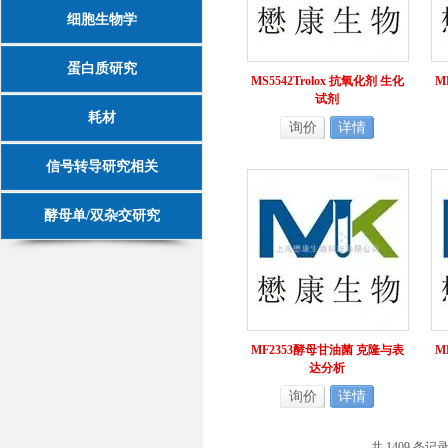
细胞生物学
蛋白质研究
MS5542Trolox 抗氧化剂 生化
M
试剂
耗材
询价
详情
信号转导研究相关
酵母单/双杂交研究
MF2353酵母甘油菌 克隆与表
M
达分析
询价
详情
共 1409 条记录