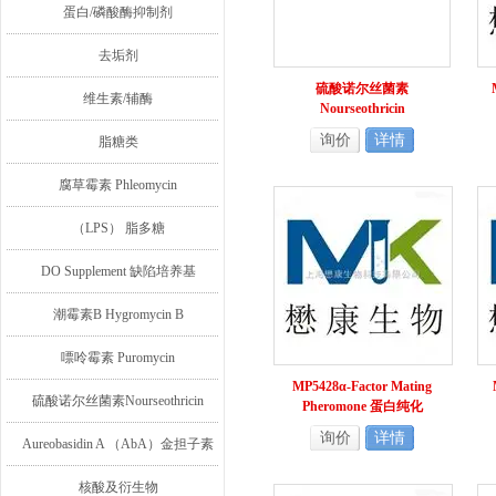
蛋白/磷酸酶抑制剂
去垢剂
硫酸诺尔丝菌素
维生素/辅酶
Nourseothricin
询价
详情
脂糖类
腐草霉素 Phleomycin
（LPS） 脂多糖
DO Supplement 缺陷培养基
潮霉素B Hygromycin B
嘌呤霉素 Puromycin
MP5428α-Factor Mating
硫酸诺尔丝菌素Nourseothricin
Pheromone 蛋白纯化
询价
详情
Aureobasidin A （AbA）金担子素
A
核酸及衍生物