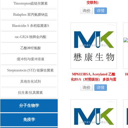
交联剂）
Thiostrepton硫链丝菌素
询价
详情
Bialaphos 双丙氨膦钠盐
Blasticidin S 杀稻瘟菌素S
rac-GR24 独脚金内酯
乙酰神经氨酸
缓冲剂与缓冲溶液
Streptozotocin (STZ) 链脲佐菌素
MP6113BSA, Acetylated 乙酰
1
化BSA（对照级别） 多肽与蛋
其他生化试剂
白
询价
详情
抗生素/抗真菌素
分子生物学
免疫学