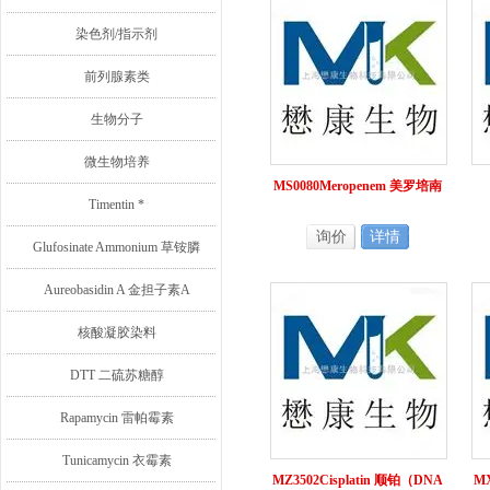
染色剂/指示剂
前列腺素类
生物分子
微生物培养
MS0080Meropenem 美罗培南
Timentin *
询价
详情
Glufosinate Ammonium 草铵膦
Aureobasidin A 金担子素A
核酸凝胶染料
DTT 二硫苏糖醇
Rapamycin 雷帕霉素
Tunicamycin 衣霉素
MZ3502Cisplatin 顺铂（DNA
MX