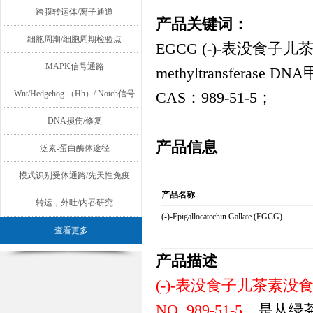
跨膜转运体/离子通道
产品关键词：
细胞周期/细胞周期检验点
EGCG (-)-
表没食子儿
MAPK信号通路
methyltransferase DNA
Wnt/Hedgehog （Hh）/ Notch信号
CAS
：
989-51-5
；
通路
DNA损伤/修复
产品信息
泛素-蛋白酶体途径
模式识别受体通路/先天性免疫
产品名称
转运，外吐/内吞研究
(-)-Epigallocatechin Gallate (EGCG)
查看更多
产品描述
(-)-
表没食子儿茶素没
NO. 989-51-5
，
是从绿