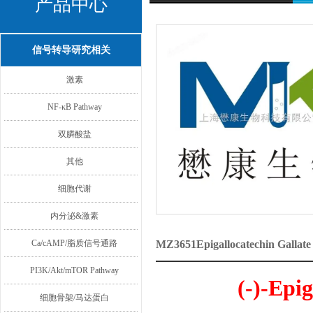
产品中心
信号转导研究相关
激素
NF-κB Pathway
双膦酸盐
其他
细胞代谢
内分泌&激素
Ca/cAMP/脂质信号通路
MZ3651Epigallocatechin G
PI3K/Akt/mTOR Pathway
(-)-Epi
细胞骨架/马达蛋白