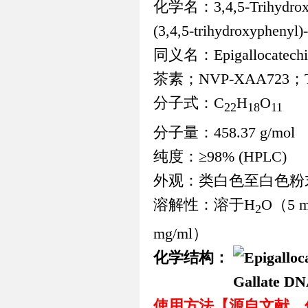
化学名：
3,4,5-Trihydro
(3,4,5-trihydroxyphenyl)
同义名：
Epigallocatechi
茶素；
NVP-XAA723
；
分子式：
C
H
O
22
18
11
分子量：
458.37 g/mol
纯度：
≥98% (HPLC)
外观：类白色至白色粉
溶解性：溶于
H
O
（
5 
2
mg/ml
）
化学结构：
使用方法【源自文献，