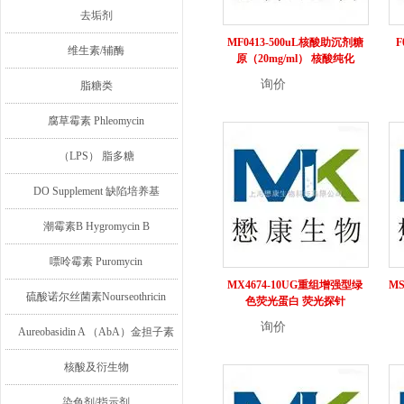
去垢剂
MF0413-500uL核酸助沉剂糖
F
维生素/辅酶
原（20mg/ml） 核酸纯化
询价
详情
脂糖类
腐草霉素 Phleomycin
（LPS） 脂多糖
DO Supplement 缺陷培养基
潮霉素B Hygromycin B
嘌呤霉素 Puromycin
MX4674-10UG重组增强型绿
MS
硫酸诺尔丝菌素Nourseothricin
色荧光蛋白 荧光探针
询价
详情
Aureobasidin A （AbA）金担子素
A
核酸及衍生物
染色剂/指示剂