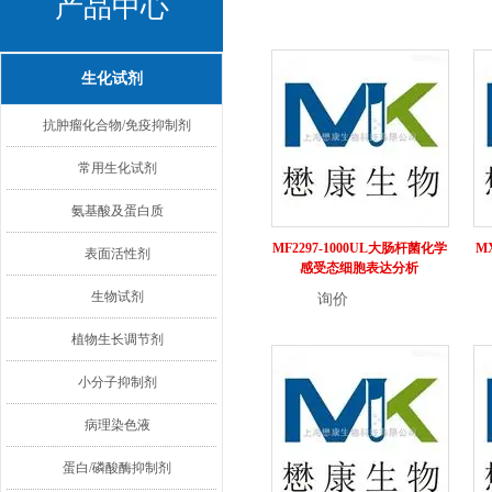
产品中心
生化试剂
抗肿瘤化合物/免疫抑制剂
常用生化试剂
氨基酸及蛋白质
MF2297-1000UL大肠杆菌化学
MX
表面活性剂
感受态细胞表达分析
生物试剂
询价
详情
植物生长调节剂
小分子抑制剂
病理染色液
蛋白/磷酸酶抑制剂