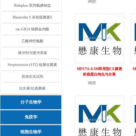
询价
详情
Bialaphos 双丙氨膦钠盐
Blasticidin S 杀稻瘟菌素S
rac-GR24 独脚金内酯
乙酰神经氨酸
缓冲剂与缓冲溶液
Streptozotocin (STZ) 链脲佐菌素
MP1751-0.5M即用型CE膜透
M
析袋蛋白纯化与分离
其他生化试剂
询价
详情
抗生素/抗真菌素
分子生物学
免疫学
细胞生物学