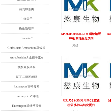
前列腺素类
生物分子
微生物培养
MS3640-500ML0.1M 磷酸钠缓
ms
Timentin *
冲液 其他生化试剂
询价
详情
Glufosinate Ammonium 草铵膦
Aureobasidin A 金担子素A
核酸凝胶染料
DTT 二硫苏糖醇
Rapamycin 雷帕霉素
Tunicamycin 衣霉素
MP1755-0.5M即用型CE膜透
M
析袋 多肽与纯化蛋白
Thiostrepton硫链丝菌素