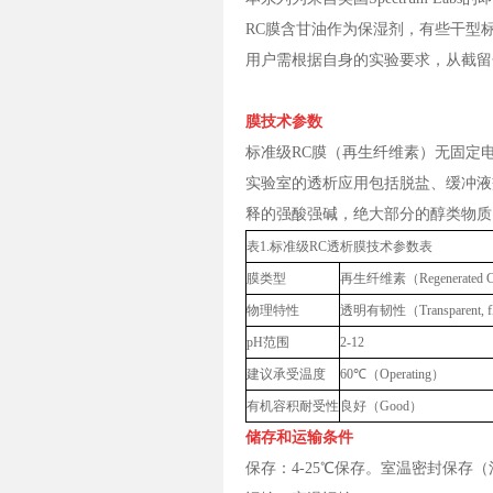
RC膜含甘油作为保湿剂，有些干型标准级
用户需根据自身的实验要求，从截留
膜技术参数
标准级RC膜（再生纤维素）无固定
实验室的透析应用包括脱盐、缓冲液
释的强酸强碱，绝大部分的醇类物质，以
表1.标准级RC透析膜技术参数表
膜类型
再生纤维素（Regenerated Ce
物理特性
透明有韧性（Transparent, fl
pH范围
2-12
建议承受温度
60℃（Operating）
有机容积耐受性
良好（Good）
储存和运输条件
保存：4-25℃保存。室温密封保存