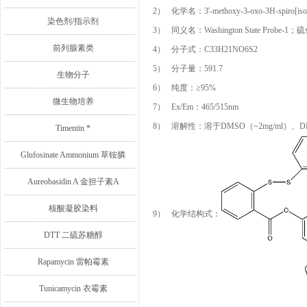
2） 化学名：3'-methoxy-3-oxo-3H-spiro[isobenzof
染色剂/指示剂
3） 同义名：Washington State Pro
前列腺素类
4） 分子式：C33H21NO6S2
5） 分子量：591.7
生物分子
6） 纯度：≥95%
微生物培养
7） Ex/Em：465/515nm
8） 溶解性：溶于DMSO（~2mg/ml）、DM
Timentin *
Glufosinate Ammonium 草铵膦
Aureobasidin A 金担子素A
核酸凝胶染料
9） 化学结构式：
DTT 二硫苏糖醇
Rapamycin 雷帕霉素
Tunicamycin 衣霉素