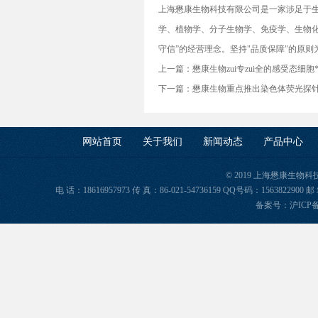
上海懋康生物科技有限公司是一家涉足于
学、植物学、分子生物学、免疫学、生物化
守信”的经营理念。坚持"品质保障"的原
上一篇：
懋康生物zui专zui全的感受态细
下一篇：
懋康生物重点推出染色体荧光探针-
网站首页
关于我们
新闻动态
产品中心
© 2019 上海懋康生物
电 话：18616957973 传 真：86-021-54736159 QQ号码：156382
备案号：
沪ICP备