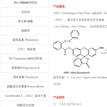
蛋白/磷酸酶抑制剂
产品描述
去垢剂
WSP-1 (Washington State P
（H2S）。通过基于反应的荧光开启策略，WSP
维生素/辅酶
（Ex=465nm，Em=515nm）（反应机制
脂糖类
腐草霉素 Phleomycin
（LPS） 脂多糖
DO Supplement 缺陷培养基
潮霉素B Hygromycin B
嘌呤霉素 Puromycin
参考文献：C. Liu, et al. Capture and Visualizati
10329.
硫酸诺尔丝菌素Nourseothricin
Aureobasidin A （AbA）金担子素
产品特性
1） CAS 352750-34-5
A
核酸及衍生物