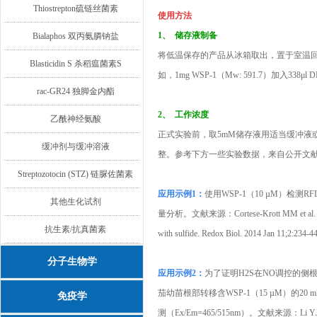
Thiostrepton硫链丝菌素
使用方法
1、 储存液制备
Bialaphos 双丙氨膦钠盐
将低温保存的产品从冰箱取出，置于室温回温至
Blasticidin S 杀稻瘟菌素S
如，1mg WSP-1（Mw: 591.7）加入
rac-GR24 独脚金内酯
2、 工作浓度
乙酰神经氨酸
正式实验前，取5mM储存液用适当缓冲液
缓冲剂与缓冲溶液
整。参考下方一些实验数据，来自公开文
Streptozotocin (STZ) 链脲佐菌素
应用示例1：
使用WSP-1（10 µM）检测
其他生化试剂
量分析。文献来源：Cortese-Krott MM et al. Nitrosope
抗生素/抗真菌素
with sulfide. Redox Biol. 2014 Jan 11;2:234-
分子生物学
应用示例2：
为了证明H2S在NO调控的侧
茄幼苗根部转移含WSP-1（15 µM）的20 m
免疫学
测（Ex/Em=465/515nm）。文献来源：Li YJ et al. In si