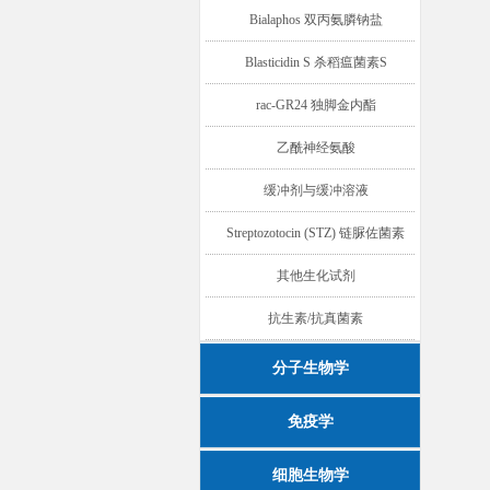
Bialaphos 双丙氨膦钠盐
Blasticidin S 杀稻瘟菌素S
rac-GR24 独脚金内酯
乙酰神经氨酸
缓冲剂与缓冲溶液
Streptozotocin (STZ) 链脲佐菌素
其他生化试剂
抗生素/抗真菌素
分子生物学
免疫学
细胞生物学