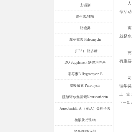
人们
去垢剂
命活动
维生素/辅酶
脂糖类
离子
就是水
腐草霉素 Phleomycin
（LPS） 脂多糖
离子
有重要
DO Supplement 缺陷培养基
潮霉素B Hygromycin B
两名德
嘌呤霉素 Puromycin
理学奖
上一篇
硫酸诺尔丝菌素Nourseothricin
下一篇
Aureobasidin A （AbA）金担子素
A
核酸及衍生物
染色剂/指示剂