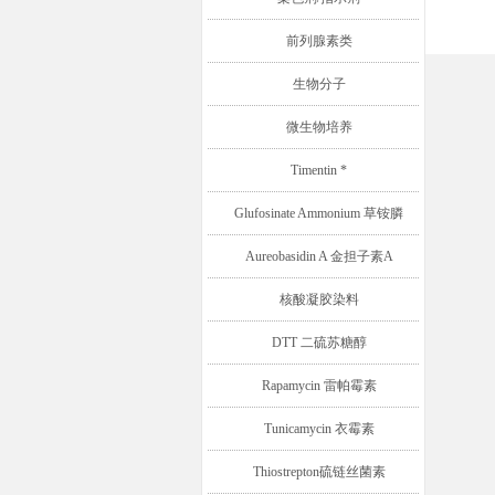
前列腺素类
生物分子
微生物培养
Timentin *
Glufosinate Ammonium 草铵膦
Aureobasidin A 金担子素A
核酸凝胶染料
DTT 二硫苏糖醇
Rapamycin 雷帕霉素
Tunicamycin 衣霉素
Thiostrepton硫链丝菌素