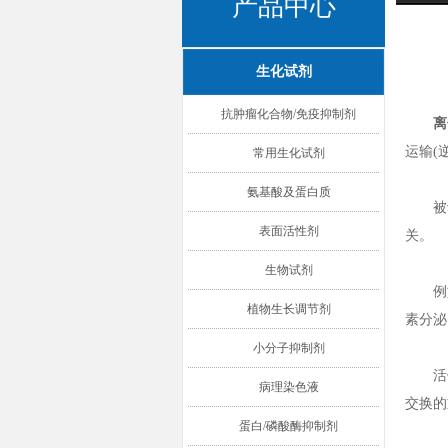
产品中心
生化试剂
抗肿瘤化合物/免疫抑制剂
离
运输(
常用生化试剂
氨基酸及蛋白质
被动
表面活性剂
关。
生物试剂
例如
植物生长调节剂
素分泌
小分子抑制剂
活体
病理染色液
交换的
蛋白/磷酸酶抑制剂