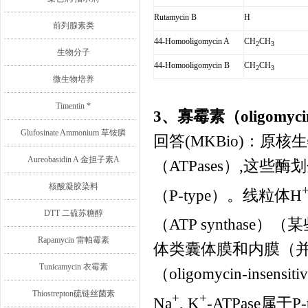
Rutamycin B
H
前列腺素类
44-Homooligomycin A
CH
CH
2
3
生物分子
44-Homooligomycin B
CH
CH
2
3
微生物培养
Timentin *
3、寡霉素（
oligomyci
Glufosinate Ammonium 草铵膦
回答
(MKBio)
：原核生
Aureobasidin A 金担子素A
（
ATPases
）
,
这些酶划
核酸凝胶染料
（
P-type
）。线粒体
H
DTT 二硫苏糖醇
（
ATP synthase
）（某
Rapamycin 雷帕霉素
体类囊体膜和内膜（
Tunicamycin 衣霉素
（
oligomycin-insensiti
Thiostrepton硫链丝菌素
+
+
Na
, K
-ATPase
属于
P-