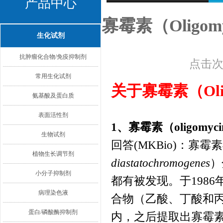
产品中心
寡霉素（Oligo
生化试剂
抗肿瘤化合物/免疫抑制剂
点击次数
常用生化试剂
关于
寡霉素
（
Ol
氨基酸及蛋白质
表面活性剂
1、寡霉素（
oligomyci
生物试剂
回答
(MKBio)
：寡霉素
植物生长调节剂
diastatochromogenes
）
小分子抑制剂
都有被发现。于
1986
病理染色液
合物（乙酸、丁酸和
蛋白/磷酸酶抑制剂
内，之后提取出寡霉