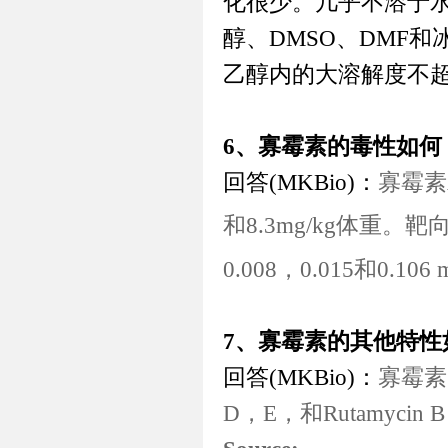
化很少。几乎不溶于
醇、
DMSO
、
DMF
和
乙醇内的大溶解度不
6、寡霉素的毒性如何
回答
(MKBio)
：
寡霉素
和
8.3mg/kg
体重。靶
0.008
，
0.015
和
0.106 
7、寡霉素的其他特性
回答
(MKBio)
：
寡霉素
D
，
E
，和
Rutamycin B