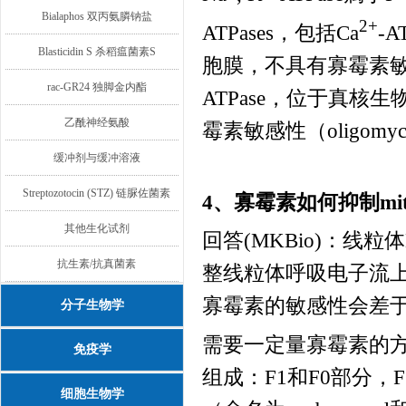
Bialaphos 双丙氨膦钠盐
2+
ATPases
，包括
Ca
-A
Blasticidin S 杀稻瘟菌素S
胞膜，不具有寡霉素
rac-GR24 独脚金内酯
ATPase
，位于真核生
乙酰神经氨酸
霉素敏感性（
oligomyci
缓冲剂与缓冲溶液
Streptozotocin (STZ) 链脲佐菌素
4、寡霉素如何抑制
mi
其他生化试剂
回答
(MKBio)
：线粒体
抗生素/抗真菌素
整线粒体呼吸电子流
寡霉素的敏感性会差
分子生物学
需要一定量寡霉素的
免疫学
组成：
F1
和
F0
部分，
F
细胞生物学