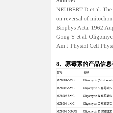
Source:
NEUBERT D et al. The ef
on reversal of mitochon
Biophys Acta. 1962 Au
Gong Y et al. Oligomyci
Am J Physiol Cell Phys
8、寡霉素的产品信息
货号
名称
MZ8001-5MG
Oligomycin (Mixture of 
MZ8002-5MG
Oligomycin A
寡霉素
A
MZ8003-5MG
Oligomycin B
寡霉素
B
MZ8004-1MG
Oligomycin C
寡霉素
C
MZ8008-500UG
Oligomycin D
寡霉素
D