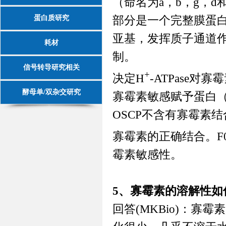
（命名为
a
，
b
，
g
，
d
部分是一个完整膜蛋
蛋白质研究
亚基，发挥质子通道
耗材
制。
信号转导研究相关
+
决定
H
-ATPase
对寡霉
酵母单/双杂交研究
寡霉素敏感赋予蛋白
OSCP
不含有寡霉素结
寡霉素的正确结合。
F
霉素敏感性。
5、寡霉素的溶解性如
回答
(MKBio)
：寡霉素