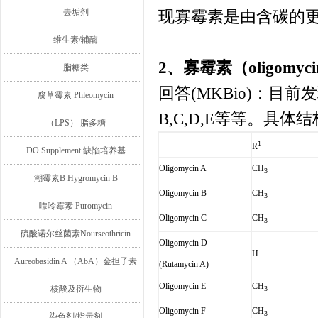
去垢剂
现寡霉素是由含碳的
维生素/辅酶
2、寡霉素（
oligomyci
脂糖类
回答
(MKBio)
：目前发
腐草霉素 Phleomycin
B,C,D,E
等等。具体结
（LPS） 脂多糖
1
R
DO Supplement 缺陷培养基
Oligomycin A
CH
3
潮霉素B Hygromycin B
Oligomycin B
CH
3
嘌呤霉素 Puromycin
Oligomycin C
CH
3
硫酸诺尔丝菌素Nourseothricin
Oligomycin D
H
Aureobasidin A （AbA）金担子素
(Rutamycin A)
Oligomycin E
CH
A
核酸及衍生物
3
Oligomycin F
CH
3
染色剂/指示剂