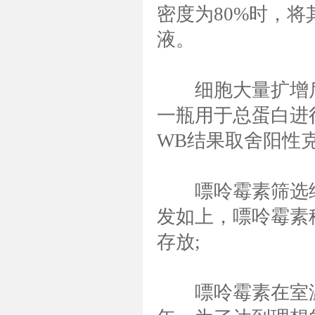
密度为80%时，将
液。
细胞大量扩增后，
一瓶用于总蛋白进
WB结果取舍阳性
嘌呤霉素筛选细
发如上，嘌呤霉素
存放;
嘌呤霉素在室温条