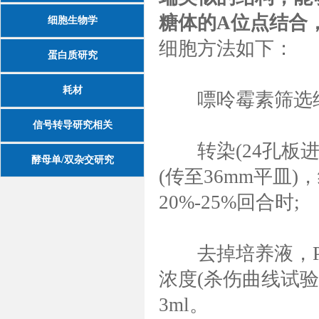
糖体的A位点结合
细胞生物学
细胞方法如下：
蛋白质研究
耗材
嘌呤霉素筛选
信号转导研究相关
转染(24孔板进行
酵母单/双杂交研究
(传至36mm平皿
20%-25%回合时;
去掉培养液，PB
浓度(杀伤曲线试验
3ml。