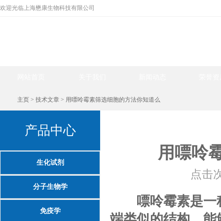
欢迎光临上海懋康生物科技有限公司
网站首页
关于我们
新闻动态
荣誉资
主页
>
技术文章
> 用嘌呤霉素筛选细胞的方法你知道么
技术文章
产品中心
用嘌呤
生化试剂
点击次
分子生物学
嘌呤霉素
是一
免疫学
端类似的结构，能