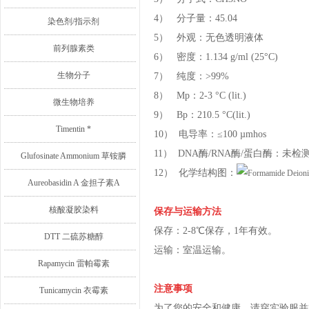
4） 分子量：45.04
染色剂/指示剂
5） 外观：无色透明液体
前列腺素类
6） 密度：1.134 g/ml (25°C)
生物分子
7） 纯度：>99%
8） Mp：2-3 °C (lit.)
微生物培养
9） Bp：210.5 °C(lit.)
Timentin *
10） 电导率：≤100 µmhos
11） DNA酶/RNA酶/蛋白酶：未检
Glufosinate Ammonium 草铵膦
12） 化学结构图：
Aureobasidin A 金担子素A
核酸凝胶染料
保存与运输方法
保存：2-8℃保存，1年有效。
DTT 二硫苏糖醇
运输：室温运输。
Rapamycin 雷帕霉素
注意事项
Tunicamycin 衣霉素
为了您的安全和健康，请穿实验服并