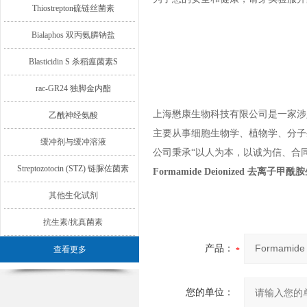
Thiostrepton硫链丝菌素
Bialaphos 双丙氨膦钠盐
Blasticidin S 杀稻瘟菌素S
rac-GR24 独脚金内酯
上海懋康生物科技有限公司是一家涉
乙酰神经氨酸
主要从事细胞生物学、植物学、分子
缓冲剂与缓冲溶液
公司秉承“以人为本，以诚为信、合
Streptozotocin (STZ) 链脲佐菌素
Formamide Deionized 去离子甲
其他生化试剂
抗生素/抗真菌素
产品：
查看更多
您的单位：