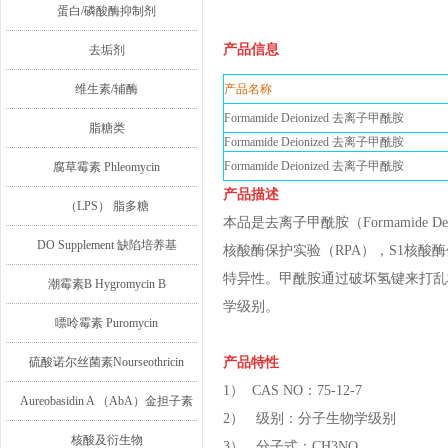
蛋白/磷酸酶抑制剂
产品信息
去垢剂
维生素/辅酶
产品名称
Formamide Deionized 去离子甲酰胺
脂糖类
Formamide Deionized 去离子甲酰胺
Formamide Deionized 去离子甲酰胺
腐草霉素 Phleomycin
产品描述
（LPS） 脂多糖
本品是去离子甲酰胺（Formamide Dei
DO Supplement 缺陷培养基
核酸酶保护实验（RPA），S1核
特异性。甲酰胺通过破坏氢键来打乱
潮霉素B Hygromycin B
学级别。
嘌呤霉素 Puromycin
硫酸诺尔丝菌素Nourseothricin
产品特性
1） CAS NO：75-12-7
Aureobasidin A （AbA）金担子素
2） 级别：分子生物学级别
A
核酸及衍生物
3） 分子式：CH3NO