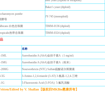
Beer yeast (triploid or tetraploid)
Baker’s yeast (diploid)
accharomyces pombe
JY-745 (monoploid)
殖酵母
aalbicans 白色念珠菌
TIMM-0136 (diploid)
atropicalis热带念珠菌
TIMM-0324 (diploid)
品
名称
-1ML
Aureobasidin A (AbA)金担子素A（1 mg/ml）
2-1MG
Aureobasidin A (AbA)金担子素A（粉末）
6-20MG
Nourseothricin (NTC) Sulfate硫酸诺尔斯菌素
-5G
3-Amino-1,2,4-triazole (3-AT) 3-氨基-1,2,4-三唑
-1G
5-Fluoroorotic Acid (5-FOA) 5-氟乳清酸
itten/Edited by V. Shallan【版权归MKBio懋康所有】