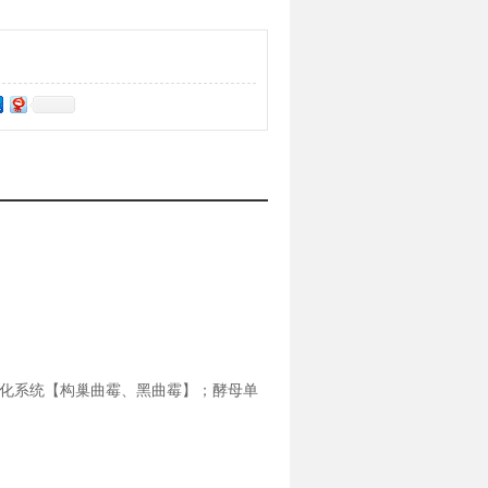
化系统【构巢曲霉、黑曲霉】；酵母单