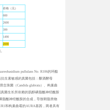
价格（元）
600
2600
399
1490
2690
题。
dium pullulans No. R106的环酯
，对该抗生素敏感的真菌包括：酿酒酵母
）、光滑念珠菌（Candida glabrata）、构巢曲
子素AbA通过抑制真菌生长所依赖的肌醇磷脂酰神经酰胺
碍神经酰胺到肌醇磷脂酰神经酰胺的合成，导致鞘脂类物
R1和构巢曲霉的AURA基因，两者具有