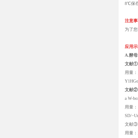
8℃保
注意事
为了您
应用示
A.酵母
文献①
用量：用
Y1HG
文献②
a W-bo
用量：为
SD/−
文献③：Tw
用量：第