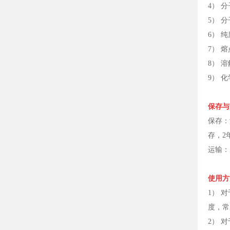
4） 分
5） 分
6） 纯
7） 熔
8） 
9） 
保存与
保存：
存，2
运输：
使用方
1） 
度，常
2） 