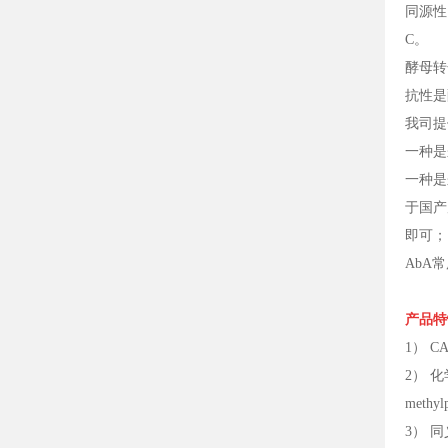
同源性
C。
酵母转
抗性是
我司提供
一种是
一种是
于国产
即可；
AbA
产品特
1） CA
2） 化学名
methyl
3） 同义