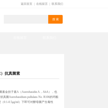
返回首页
|
在线留言
|
联系我们
在线留言
联系我们
粉末）抗真菌素
金担子素A（Aureobasidin A，AbA），也
obasidium pullulans No. R106的环酯
.1-0.5μg/ml）下即可对酵母菌产生毒性