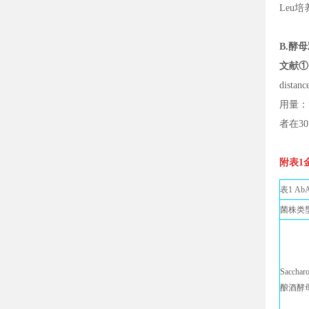
Leu
B.酵母
文献①
distan
用量：
者在30
附表1
表1 A
菌株类
Saccharo
酿酒酵