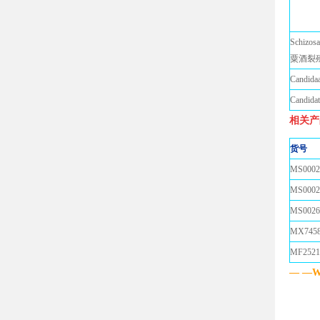
Schizos
粟酒裂
Candid
Candid
相关产
货号
MS0002
MS000
MS002
MX7458
MF2521
— —Wr