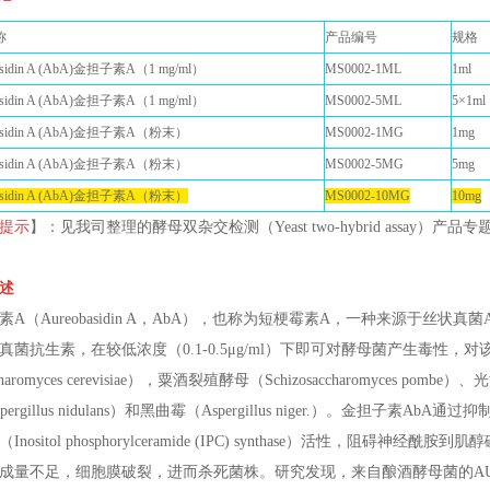
称
产品编号
规格
asidin A (AbA)金担子素A（1 mg/ml）
MS0002-1ML
1ml
asidin A (AbA)金担子素A（1 mg/ml）
MS0002-5ML
5×1ml
basidin A (AbA)金担子素A（粉末）
MS0002-1MG
1mg
basidin A (AbA)金担子素A（粉末）
MS0002-5MG
5mg
basidin A (AbA)金担子素A（粉末）
MS0002-10MG
10mg
提示
】：见我司整理的酵母双杂交检测（Yeast two-hybrid assay）产品专
述
A（Aureobasidin A，AbA），也称为短梗霉素A，一种来源于丝状真菌Aureobasi
真菌抗生素，在较低浓度（0.1-0.5μg/ml）下即可对酵母菌产生毒性
haromyces cerevisiae），粟酒裂殖酵母（Schizosaccharomyces pombe
pergillus nidulans）和黑曲霉（Aspergillus niger.）。金担
Inositol phosphorylceramide (IPC) synthase）活性，阻
成量不足，细胞膜破裂，进而杀死菌株。研究发现，来自酿酒酵母菌的AU