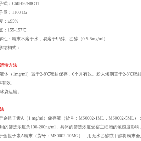
子式：C60H92N8O11
子量：1100 Da
度：≥95%
点：155-157℃
溶解性：粉末不溶于水，易溶于甲醇、乙醇（0.5-5mg/ml）
化学结构式：
运输方法
液体（1mg/ml）置于2-8℃密封保存，6个月有效。粉末短期置于2-8℃
年有效。
冰袋运输。
法
对于金担子素A（1 mg/ml）储存液（货号：MS0002-1ML，MS0002-
用的筛选浓度为100-200ng/ml，具体的筛选浓度受宿主细胞的敏感度影响
对于金担子素A粉末（货号：MS0002-10MG）：用无水乙醇或甲醇将粉末会从分