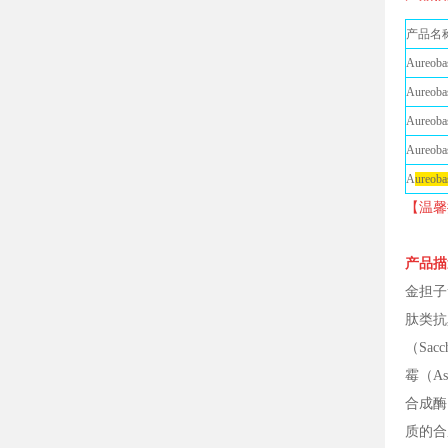
产品名
Aureob
Aureob
Aureo
Aureo
A
ureo
【温馨
产品描
金担子素
肽类抗
（Sacc
霉（As
合成酶（
质的合