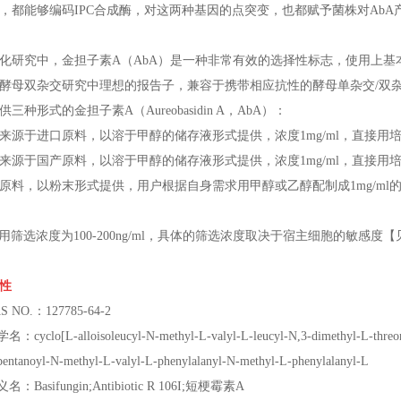
，都能够编码IPC合成酶，对这两种基因的点突变，也都赋予菌株对AbA产
化研究中，金担子素A（AbA）是一种非常有效的选择性标志，使用上基
酵母双杂交研究中理想的报告子，兼容于携带相应抗性的酵母单杂交/双
三种形式的金担子素A（Aureobasidin A，AbA）：
来源于进口原料，以溶于甲醇的储存液形式提供，浓度1mg/ml，直接用
来源于国产原料，以溶于甲醇的储存液形式提供，浓度1mg/ml，直接
原料，以粉末形式提供，用户根据自身需求用甲醇或乙醇配制成1mg/m
常用筛选浓度为100-200ng/ml，具体的筛选浓度取决于宿主细胞的敏感度
性
S NO.：127785-64-2
：cyclo[L-alloisoleucyl-N-methyl-L-valyl-L-leucyl-N,3-dimethyl-L-threon
pentanoyl-N-methyl-L-valyl-L-phenylalanyl-N-methyl-L-phenylalanyl-L
名：Basifungin;Antibiotic R 106I;短梗霉素A