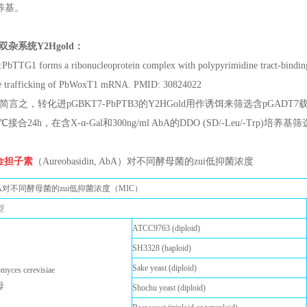
培养基。
双杂系统Y2Hgold：
:PbTTG1 forms a ribonucleoprotein complex with polypyrimidine tract-binding 
ce trafficking of PbWoxT1 mRNA. PMID: 30824022
简言之，转化进pGBKT7-PbPTB3的Y2HGold用作诱饵来筛选含pGADT
℃接合24h，在含X-α-Gal和300ng/ml AbA的DDO (SD/-Leu/-Trp)培养基
金担子素
（Aureobasidin, AbA）对不同酵母菌的zui低抑菌浓度
bA对不同酵母菌的zui低抑菌浓度（MIC）
型
ATCC9763 (diploid)
SH3328 (haploid)
Sake yeast (diploid)
myces cerevisiae
母
Shochu yeast (diploid)