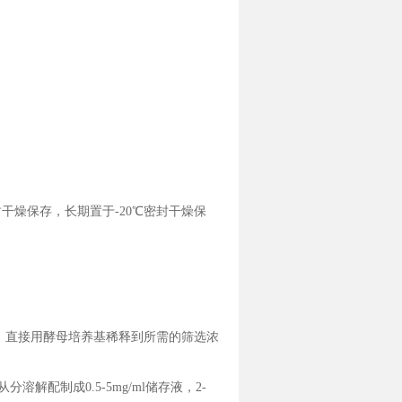
密封干燥保存，长期置于-20℃密封干燥保
5ML）：直接用酵母培养基稀释到所需的筛选浓
。
溶解配制成0.5-5mg/ml储存液，2-