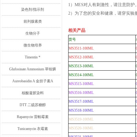
1）MES对人有刺激性，请注意防护
染色剂/指示剂
2）为了您的安全和健康，请穿实验
前列腺素类
相关产品
生物分子
货号
微生物培养
MS3511-100ML
Timentin *
MS3512-100ML
MS3513-100ML
Glufosinate Ammonium 草铵膦
MS3514-100ML
Aureobasidin A 金担子素A
MS3515-100ML
MS3516-100ML
核酸凝胶染料
MS3517-100ML
DTT 二硫苏糖醇
MS3518-100ML
Rapamycin 雷帕霉素
MS3519-100ML
MS3520-100ML
Tunicamycin 衣霉素