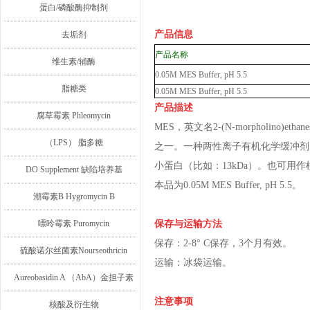
蛋白/磷酸酶抑制剂
产品信息
去垢剂
产品名称
维生素/辅酶
0.05M MES Buffer, pH 5.5
脂糖类
0.05M MES Buffer, pH 5.5
产品描述
腐草霉素 Phleomycin
MES，英文名2-(N-morpholino)
（LPS） 脂多糖
之一。一种两性离子有机化学缓冲剂，pH
小蛋白（比如：13kDa）。也可用
DO Supplement 缺陷培养基
本品为0.05M MES Buffer, pH 5.5。
潮霉素B Hygromycin B
嘌呤霉素 Puromycin
保存与运输方法
保存：2-8° C保存，3个月有效。
硫酸诺尔丝菌素Nourseothricin
运输：冰袋运输。
Aureobasidin A （AbA）金担子素
注意事项
A
核酸及衍生物