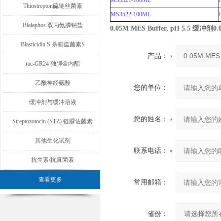
MS3521-100ML
Thiostrepton硫链丝菌素
MS3522-100ML
Bialaphos 双丙氨膦钠盐
0.05M MES Buffer, pH 5.5 缓冲剂
0.
Blasticidin S 杀稻瘟菌素S
产品：
rac-GR24 独脚金内酯
乙酰神经氨酸
您的单位：
缓冲剂与缓冲溶液
您的姓名：
Streptozotocin (STZ) 链脲佐菌素
其他生化试剂
联系电话：
抗生素/抗真菌素
查看更多
常用邮箱：
省份：