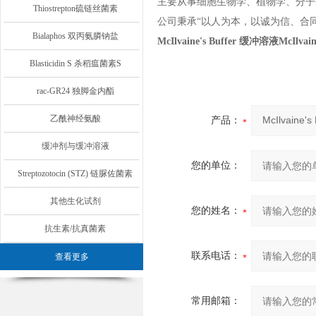
主要从事细胞生物学、植物学、分子
Thiostrepton硫链丝菌素
公司秉承“以人为本，以诚为信、合
Bialaphos 双丙氨膦钠盐
McIlvaine's Buffer 缓冲溶液McIlvai
Blasticidin S 杀稻瘟菌素S
rac-GR24 独脚金内酯
乙酰神经氨酸
产品：
缓冲剂与缓冲溶液
您的单位：
Streptozotocin (STZ) 链脲佐菌素
其他生化试剂
您的姓名：
抗生素/抗真菌素
联系电话：
查看更多
常用邮箱：