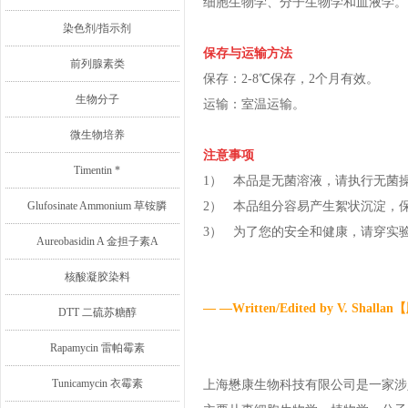
细胞生物学、分子生物学和血液学。
染色剂/指示剂
保存与运输方法
前列腺素类
保存：2-8℃保存，2个月有效。
生物分子
运输：室温运输。
微生物培养
注意事项
Timentin *
1） 本品是无菌溶液，请执行无菌
Glufosinate Ammonium 草铵膦
2） 本品组分容易产生絮状沉淀，
3） 为了您的安全和健康，请穿实
Aureobasidin A 金担子素A
核酸凝胶染料
— —Written/Edited by V. Sh
DTT 二硫苏糖醇
Rapamycin 雷帕霉素
Tunicamycin 衣霉素
上海懋康生物科技有限公司是一家涉