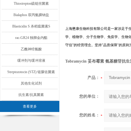
Thiostrepton硫链丝菌素
Bialaphos 双丙氨膦钠盐
Blasticidin S 杀稻瘟菌素S
上海懋康生物科技有限公司是一家涉足于
学、植物学、分子生物学、免疫学、生物
rac-GR24 独脚金内酯
守信
”
的经营理念。坚持
"
品质保障
"
的原则
乙酰神经氨酸
缓冲剂与缓冲溶液
Tobramycin 妥布霉素 氨基糖苷抗生
Streptozotocin (STZ) 链脲佐菌素
产品：
其他生化试剂
抗生素/抗真菌素
您的单位：
查看更多
您的姓名：