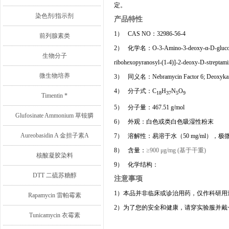
定。
染色剂/指示剂
产品特性
1）
CAS NO
：
32986-56-4
前列腺素类
2）
化学名：
O-3-Amino-3-deoxy-α-D-glucop
生物分子
ribohexopyranosyl-(1-4)]-2-deoxy-D-streptami
微生物培养
3）
同义名：
Nebramycin Factor 6; Deoxyk
4）
分子式：
C
H
N
O
18
37
5
9
Timentin *
5）
分子量：
467.51 g/mol
Glufosinate Ammonium 草铵膦
6）
外观：
白色或类白色吸湿性粉末
Aureobasidin A 金担子素A
7）
溶解性：易溶于水（
50 mg/ml
），极
8）
含量：
≥900 μg/mg (
基于干重
)
核酸凝胶染料
9）
化学结构：
DTT 二硫苏糖醇
注意事项
1
）本品并非临床或诊治用药，仅作科研用
Rapamycin 雷帕霉素
2
）为了您的安全和健康，请穿实验服并戴
Tunicamycin 衣霉素