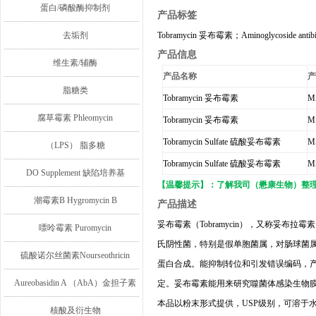
蛋白/磷酸酶抑制剂
产品标签
去垢剂
Tobramycin
妥布霉素
；
Aminoglycoside antib
产品信息
维生素/辅酶
产品名称
脂糖类
Tobramycin
妥布霉素
M
腐草霉素 Phleomycin
Tobramycin
妥布霉素
M
Tobramycin Sulfate
硫酸妥布霉素
M
（LPS） 脂多糖
Tobramycin Sulfate
硫酸妥布霉素
M
DO Supplement 缺陷培养基
【温馨提示】：了解我司（懋康生物）整
潮霉素B Hygromycin B
产品描述
妥布霉素
（
Tobramycin
），又称妥布拉霉素
嘌呤霉素 Puromycin
氏阴性菌，特别是假单胞菌属，对肠球菌
硫酸诺尔丝菌素Nourseothricin
蛋白合成。能抑制转位和引发错误编码，
Aureobasidin A （AbA）金担子素
定。
妥布霉素能用来研究噬菌体感染生物
本品以粉末形式提供，
USP
级别，可溶于
A
核酸及衍生物