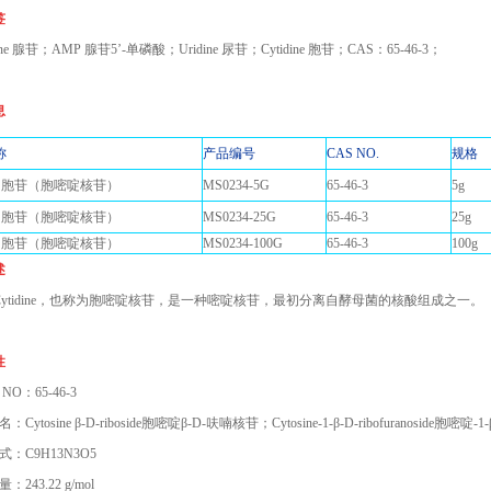
签
sine 腺苷；AMP 腺苷5’-单磷酸；Uridine 尿苷；Cytidine 胞苷；CAS：65-46-3；
息
品名称
产品编号
CAS NO.
规
ine 胞苷（胞嘧啶核苷）
MS0234-5G
65-46-3
5g
ine 胞苷（胞嘧啶核苷）
MS0234-25G
65-46-3
25g
ine 胞苷（胞嘧啶核苷）
MS0234-100G
65-46-3
100g
述
Cytidine，也称为胞嘧啶核苷，是一种嘧啶核苷，最初分离自酵母菌的核酸组成之一。
性
 NO：65-46-3
Cytosine β-D-riboside胞嘧啶β-D-呋喃核苷；Cytosine-1-β-D-ribofuranoside胞嘧啶-
式：C9H13N3O5
243.22 g/mol