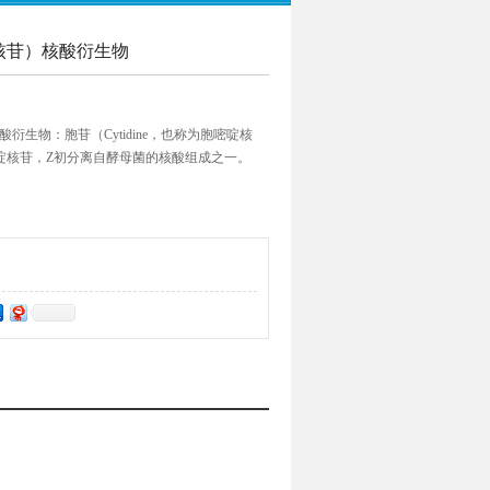
嘧啶核苷）核酸衍生物
）核酸衍生物：胞苷（Cytidine，也称为胞嘧啶核
一种嘧啶核苷，Z初分离自酵母菌的核酸组成之一。