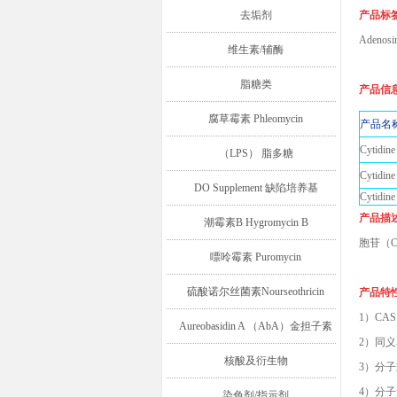
去垢剂
产品标
Adeno
维生素/辅酶
脂糖类
产品信
腐草霉素 Phleomycin
产
Cytid
（LPS） 脂多糖
Cytid
DO Supplement 缺陷培养基
Cytid
产品描
潮霉素B Hygromycin B
胞苷（
嘌呤霉素 Puromycin
硫酸诺尔丝菌素Nourseothricin
产品特
1）CAS
Aureobasidin A （AbA）金担子素
2）同义名：
A
核酸及衍生物
3）分子
4）分子量：
染色剂/指示剂