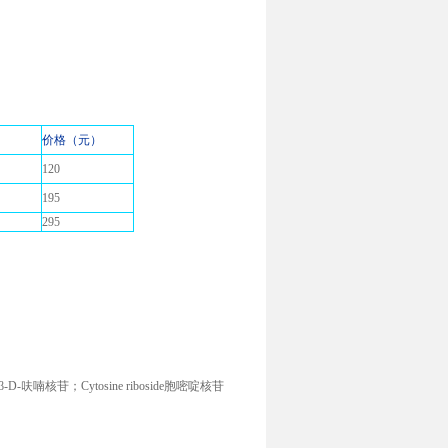
格
价格（元）
120
195
295
1-β-D-呋喃核苷；Cytosine riboside胞嘧啶核苷