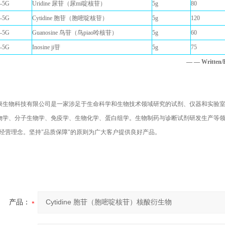
-5G
Uridine 尿苷（尿mi啶核苷）
5g
80
-5G
Cytidine 胞苷（胞嘧啶核苷）
5g
120
-5G
Guanosine 鸟苷（鸟piao呤核苷）
5g
60
-5G
Inosine ji苷
5g
75
— — Writte
康生物科技有限公司是一家涉足于生命科学和生物技术领域研究的试剂、仪器和实验
物学、分子生物学、免疫学、生物化学、蛋白组学。生物制药与诊断试剂研发生产等领
的经营理念。坚持"品质保障"的原则为广大客户提供良好产品。
产品：