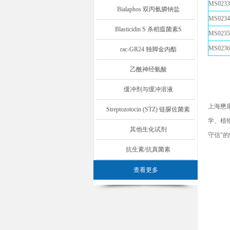
MS0233
Bialaphos 双丙氨膦钠盐
MS0234
Blasticidin S 杀稻瘟菌素S
MS0235
MS0236
rac-GR24 独脚金内酯
乙酰神经氨酸
缓冲剂与缓冲溶液
上海懋
Streptozotocin (STZ) 链脲佐菌素
学、植
其他生化试剂
守信"
抗生素/抗真菌素
查看更多