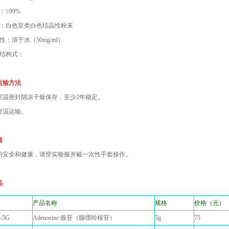
：≥99%
观：白色至类白色结晶性粉末
性：溶于水（50mg/ml）
学结构式：
运输方法
室温密封阴凉干燥保存，至少2年稳定。
室温运输。
项
的安全和健康，请穿实验服并戴一次性手套操作。
品
号
产品名称
规格
价格（元）
-5G
Adenosine 腺苷（腺嘌呤核苷）
5g
75