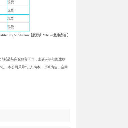
现货
现货
现货
现货
n/Edited by V. Shallan【版权归MKBio懋康所有】
室消耗品与实验服务工作，主要从事细胞生物
域。 本公司秉承“以人为本，以诚为信、合同