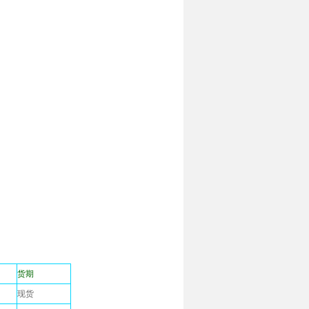
货期
现货