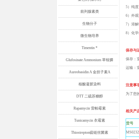
5）
纯度
前列腺素类
6）外
生物分子
7）
溶解
8）化
微生物培养
Timentin *
保存与
保存：
Glufosinate Ammonium 草铵膦
运输：
Aureobasidin A 金担子素A
核酸凝胶染料
注意事
为了您
DTT 二硫苏糖醇
Rapamycin 雷帕霉素
相关产
Tunicamycin 衣霉素
货
MS0232
Thiostrepton硫链丝菌素