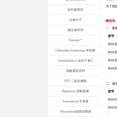
为了您
前列腺素类
生物分子
酵母单
一、富
微生物培养
货号
Timentin *
MS630
Glufosinate Ammonium 草铵膦
MS630
MS630
Aureobasidin A 金担子素A
MS630
核酸凝胶染料
DTT 二硫苏糖醇
二、基
Rapamycin 雷帕霉素
货号
MS631
Tunicamycin 衣霉素
MS631
Thiostrepton硫链丝菌素