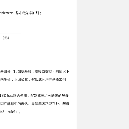
pplements
省却成分添加剂；
格（元）
养基组分（比如氨基酸，嘌呤或嘧啶）的情况下
基内生长，正因如此，省却成分培养基添加剂
l SD base
联合使用，配制成三组分缺陷的酵母
基因在酵母中的表达、异源基因功能互补、酵母
is3
，
Ade2
）。