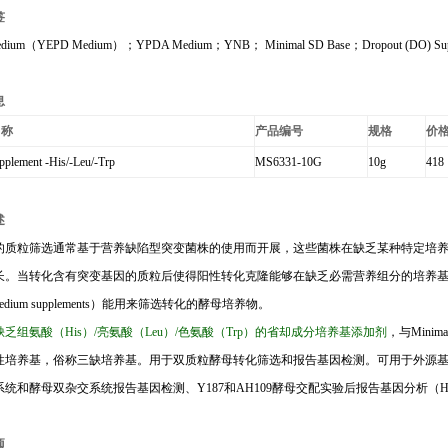
签
dium
（
Y
EPD Medium
）
；
YPDA Medium
；
YNB
；
Minimal SD Base
；
Dropout (DO) Su
息
名称
产品编号
规格
价
plement -His/-Leu/-Trp
MS6331-10G
10g
418
述
的质粒筛选通常基于营养缺陷型突变菌株的使用而开展，这些菌株在缺乏某种特定培
长。当转化含有突变基因的质粒后使得阳性转化克隆能够在缺乏必需营养组分的培养
dium supplements
）能用来筛选转化的酵母培养物。
缺乏组氨酸（
His
）
/
亮氨酸（
Leu
）
/
色氨酸（
Trp
）的省却成分培养基添加剂
，与
Minima
性培养基，俗称三缺培养基。用于双质粒酵母转化筛选和报告基因检测。可用于外源
系统和酵母双杂交系统报告基因检测、
Y187
和
AH109
酵母交配实验后报告基因分析（
H
项