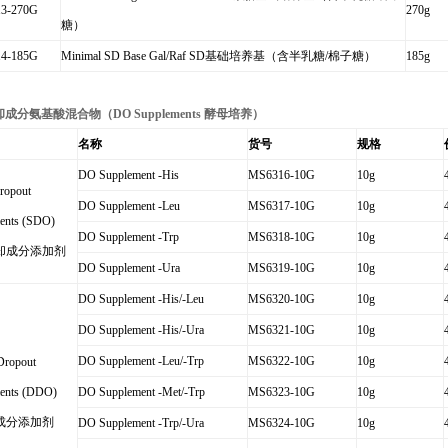
3-270G
270g
糖）
4-185G
Minimal SD Base Gal/Raf SD
基础培养基（含半乳糖
/
棉子糖）
185g
却成分氨基酸混合物（
DO Supplements
酵母培养）
名称
货号
规格
DO Supplement -His
MS6316-10G
10g
ropout
DO Supplement -Leu
MS6317-10G
10g
ents (SDO)
DO Supplement -Trp
MS6318-10G
10g
却成分添加剂
DO Supplement -Ura
MS6319-10G
10g
DO Supplement -His/-Leu
MS6320-10G
10g
DO Supplement -His/-Ura
MS6321-10G
10g
DO Supplement -Leu/-Trp
MS6322-10G
10g
Dropout
ents (DDO)
DO Supplement -Met/-Trp
MS6323-10G
10g
成分添加剂
DO Supplement -Trp/-Ura
MS6324-10G
10g