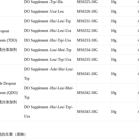
DO Supplement -Trp/-His
MS6325-10G
10g
DO Supplement -Ura/-Leu
MS6326-10G
10g
DO Supplement -His/-Leu/-Trp
MS6331-10G
10g
DO Supplement -His/-Leu/-Ura
MS6332-10G
10g
ropout
ents (TDO)
DO Supplement -His/-Trp/-Ura
MS6333-10G
10g
成分添加剂
DO Supplement -Leu/-Met/-Trp
MS6334-10G
10g
DO Supplement -Leu/-Trp/-Ura
MS6335-10G
10g
DO Supplement -Ade/-His/-Leu/-
MS6341-10G
10g
Trp
le Dropout
DO Supplement -His/-Leu/-Met/-
ents (QDO)
MS6342-10G
10g
Trp
成分添加剂
DO Supplement -His/-Leu/-Trp/-
MS6343-10G
10g
Ura
选抗生素（底物）