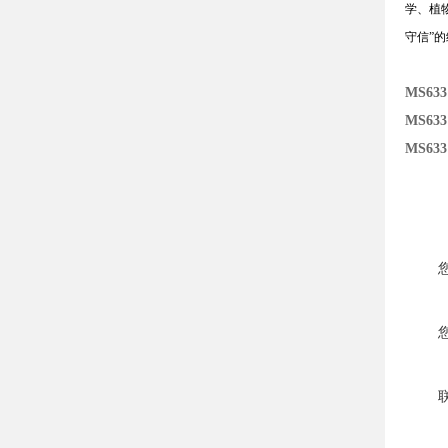
学、植
守信
”
的
MS63
MS63
MS633