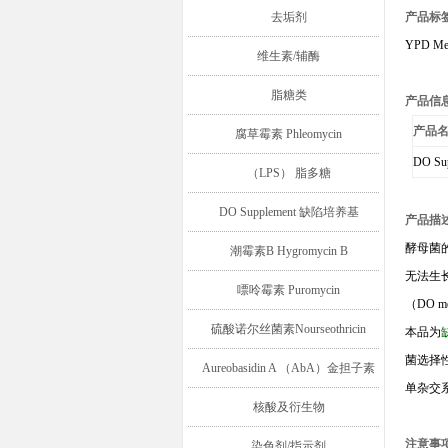
去垢剂
产品标
YPD Me
维生素/辅酶
脂糖类
产品信
产品
腐草霉素 Phleomycin
DO Sup
（LPS） 脂多糖
DO Supplement 缺陷培养基
产品描
酵母菌
潮霉素B Hygromycin B
无法生
嘌呤霉素 Puromycin
（
DO me
硫酸诺尔丝菌素Nourseothricin
本品为
菌选择
Aureobasidin A （AbA）金担子素
单杂交
A
核酸及衍生物
注意事
染色剂/指示剂