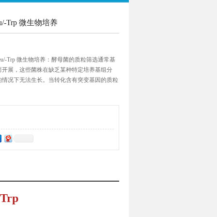
-Leu/-Trp 微生物培养
-His/-Leu/-Trp 微生物培养：酵母菌的质粒筛选通常基
而开展，这些菌株在缺乏某种特定培养基组分
的情况下无法生长。当转化含有突变基因的质粒
乏必需营养组分的培养基内生长，正因如此，省
m supplements）能用来筛选转化的酵母培养
-Trp