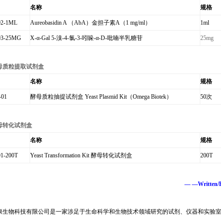
名称
规格
02-1ML
Aureobasidin A
（
AbA
）金担子素
A
（
1 mg/ml
）
1ml
03-25MG
X-α-Gal 5-
溴
-4-
氯
-3-
吲哚
-α-D-
吡喃半乳糖苷
25mg
母质粒提取试剂盒
名称
规格
-01
酵母质粒抽提试剂盒
Yeast Plasmid Kit
（
Omega Biotek
）
50
次
母转化试剂盒
名称
规格
1-200T
Yeast Transformation Kit
酵母转化试剂盒
200T
— —Written/Ed
康生物科技有限公司是一家涉足于生命科学和生物技术领域研究的试剂、仪器和实验