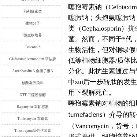
噻孢霉素钠（
Cefotaxim
前列腺素类
噻肟钠；头孢氨噻肟钠
生物分子
类（
Cephalosporin
）抗
微生物培养
菌。然而，不同于*代
Timentin *
生物活性，但对铜绿假
低等植物细胞器
/
质体
Glufosinate Ammonium 草铵膦
分化。此抗生素通过与
Aureobasidin A 金担子素A
中zui后一步转肽的发
核酸凝胶染料
用下裂解死亡。
DTT 二硫苏糖醇
噻孢霉素钠对植物的细
Rapamycin 雷帕霉素
）介导的转
tumefaciens
Tunicamycin 衣霉素
（
Vancomycin
，货号：
Thiostrepton硫链丝菌素
形式提供，细胞培养级