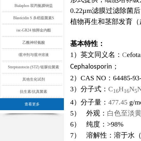
Bialaphos 双丙氨膦钠盐
0.22µm
滤膜过滤除菌后
Blasticidin S 杀稻瘟菌素S
植物再生和茎部发育（
rac-GR24 独脚金内酯
基本特性：
乙酰神经氨酸
1）英文同义名：
C
efot
缓冲剂与缓冲溶液
；
Cephalosporin
Streptozotocin (STZ) 链脲佐菌素
2）CAS NO
：
64485-93
其他生化试剂
3）分子式：
C
H
N
16
16
5
抗生素/抗真菌素
4）分子量：
477.45
g/m
查看更多
5）
外观：
白色至淡
6）
纯度：
>98%
7）
溶解性：溶于水