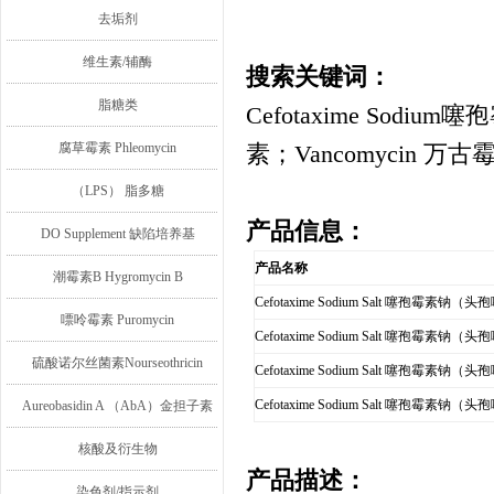
去垢剂
维生素/辅酶
搜索关键词
：
脂糖类
Cefotaxime Sodium
噻孢
腐草霉素 Phleomycin
素；
Vancomycin
万古
（LPS） 脂多糖
产品信息：
DO Supplement 缺陷培养基
产品名称
潮霉素B Hygromycin B
Cefotaxime Sodium Salt
噻孢霉素钠（头孢
嘌呤霉素 Puromycin
Cefotaxime Sodium Salt
噻孢霉素钠（头孢
硫酸诺尔丝菌素Nourseothricin
Cefotaxime Sodium Salt
噻孢霉素钠（头孢
Cefotaxime Sodium Salt
噻孢霉素钠（头孢
Aureobasidin A （AbA）金担子素
A
核酸及衍生物
产品描述：
染色剂/指示剂