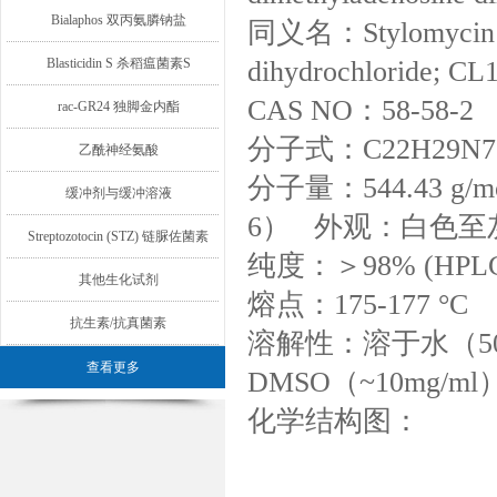
Bialaphos 双丙氨膦钠盐
同义名：Stylomycin hyd
Blasticidin S 杀稻瘟菌素S
dihydrochloride; CL
CAS NO：58-58-2
rac-GR24 独脚金内酯
分子式：C22H29N7O
乙酰神经氨酸
分子量：544.43 g/m
缓冲剂与缓冲溶液
6） 外观：白色至
Streptozotocin (STZ) 链脲佐菌素
纯度：＞98% (HPL
其他生化试剂
熔点：175-177 °C
抗生素/抗真菌素
溶解性：溶于水（50m
查看更多
DMSO（~10mg/ml）
化学结构图：