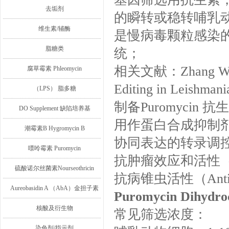
去垢剂
的瞬转或稳转哺乳
维生素/辅酶
是慢病毒颗粒感染的细
脂糖类
统；
相关文献：Zhang WW et
腐草霉素 Phleomycin
Editing in Leishmani
（LPS） 脂多糖
制备Puromyci
DO Supplement 缺陷培养基
用作蛋白合成抑制
潮霉素B Hygromycin B
协同表达的转录调
嘌呤霉素 Puromycin
抗肿瘤效应和活性（Antitu
硫酸诺尔丝菌素Nourseothricin
抗病锥虫活性（Antitry
Aureobasidin A （AbA）金担子素
Puromycin Dihy
A
核酸及衍生物
常见筛选浓度：
染色剂/指示剂