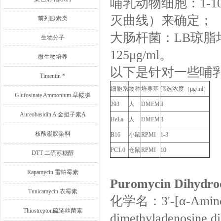
哺乳动物细胞：1-1
灭曲线）来确定；
前列腺素类
大肠杆菌：LB琼脂
生物分子
125μg/ml。
微生物培养
以下是针对一些哺
Timentin *
细胞系
物种
培养基
筛选浓度（μg/ml）
Glufosinate Ammonium 草铵膦
293
人
DMEM
3
Aureobasidin A 金担子素A
HeLa
人
DMEM
3
核酸凝胶染料
B16
小鼠
RPMI
1-3
PC1.0
仓鼠
RPMI
10
DTT 二硫苏糖醇
Rapamycin 雷帕霉素
Puromycin Dihydro
Tunicamycin 衣霉素
化学名：3'-[α-Amino-p
Thiostrepton硫链丝菌素
dimethyladenosine di