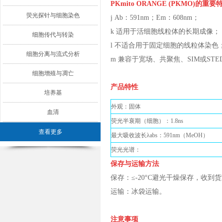
PKmito ORANGE (PKMO)的重
荧光探针与细胞染色
j Ab：591nm；Em：608nm；
k 适用于活细胞线粒体的长期成像；
细胞传代与转染
l 不适合用于固定细胞的线粒体染色
细胞分离与流式分析
m 兼容于宽场、共聚焦、SIM或ST
细胞增殖与凋亡
产品特性
培养基
外观：固体
血清
荧光半衰期（细胞）：1.8ns
查看更多
最大吸收波长λabs：591nm（MeOH）
荧光光谱：
保存与运输方法
保存：≤-20°C避光干燥保存，收到
运输：冰袋运输。
注意事项