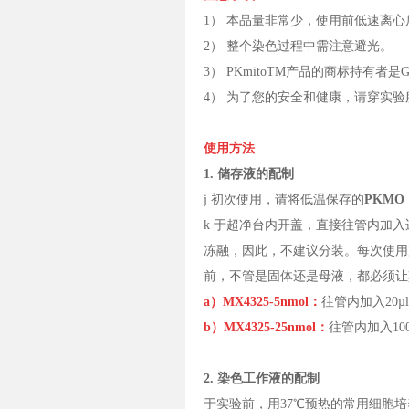
1） 本品量非常少，使用前低速离
2） 整个染色过程中需注意避光。
3） PKmitoTM产品的商标持有者是Genvivo
4） 为了您的安全和健康，请穿实
使用方法
1. 储存液的配制
j 初次使用，请将低温保存的
PKM
k 于超净台内开盖，直接往管内加入适
冻融，因此，不建议分装。每次使用完
前，不管是固体还是母液，都必须让
a）MX4325-5nmol：
往管内加入20µ
b）MX4325-25nmol：
往管内加入10
2. 染色工作液的配制
于实验前，用37℃预热的常用细胞培养基