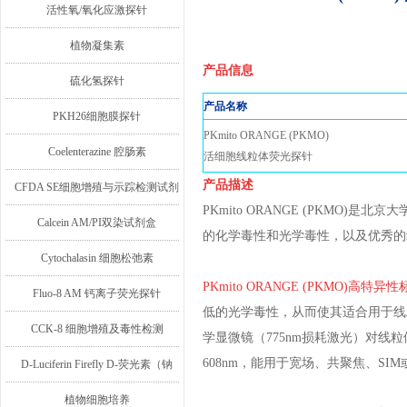
活性氧/氧化应激探针
植物凝集素
产品信息
硫化氢探针
产品名称
PKH26细胞膜探针
PKmito ORANGE (PKMO)
Coelenterazine 腔肠素
活细胞线粒体荧光探针
产品描述
CFDA SE细胞增殖与示踪检测试剂
PKmito ORANGE (PKMO
盒
Calcein AM/PI双染试剂盒
的化学毒性和光学毒性，以及优秀的
Cytochalasin 细胞松弛素
PKmito ORANGE (PKMO)高
Fluo-8 AM 钙离子荧光探针
低的光学毒性，从而使其适合用于线粒
CCK-8 细胞增殖及毒性检测
学显微镜（775nm损耗激光）对线
608nm，能用于宽场、共聚焦、SIM
D-Luciferin Firefly D-荧光素（钠
盐/钾盐/游离酸）
植物细胞培养