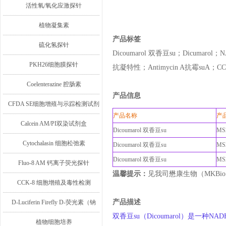
活性氧/氧化应激探针
植物凝集素
产品标签
硫化氢探针
Dicoumarol 双香豆su；Dicumarol；NAD
PKH26细胞膜探针
抗凝特性；Antimycin A抗霉suA；
C
Coelenterazine 腔肠素
产品信息
CFDA SE细胞增殖与示踪检测试剂
产品名称
产
盒
Calcein AM/PI双染试剂盒
Dicoumarol 双香豆su
M
Cytochalasin 细胞松弛素
Dicoumarol 双香豆su
MS
Dicoumarol 双香豆su
MS
Fluo-8 AM 钙离子荧光探针
温馨提示：
见我司懋康生物（MKBi
CCK-8 细胞增殖及毒性检测
产品描述
D-Luciferin Firefly D-荧光素（钠
双香豆su（Dicoumarol）是一种
盐/钾盐/游离酸）
植物细胞培养