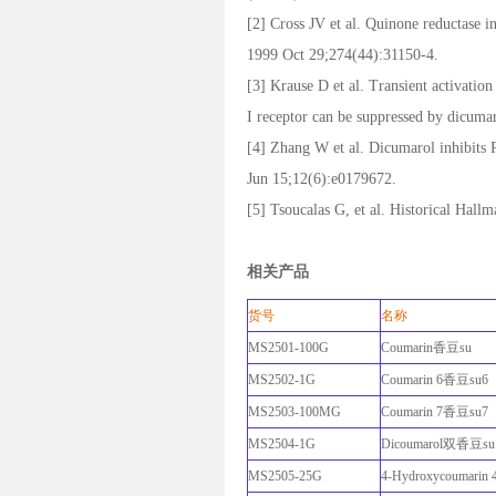
[2] Cross JV et al. Quinone reductase
1999 Oct 29;274(44):31150-4.
[3] Krause D et al. Transient activatio
I receptor can be suppressed by dicuma
[4] Zhang W et al. Dicumarol inhibits 
Jun 15;12(6):e0179672.
[5] Tsoucalas G, et al. Historical Hal
相关产品
货号
名称
MS2501-100G
Coumarin香豆su
MS2502-1G
Coumarin 6香豆su6
MS2503-100MG
Coumarin 7香豆su7
MS2504-1G
Dicoumarol双香豆su
MS2505-25G
4-Hydroxycoumari