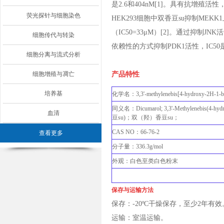
是2.6和404nM[1]。具有抗增殖活性
荧光探针与细胞染色
HEK293细胞中双香豆su抑制MEK
（IC50=33μM）[2]。通过抑制J
细胞传代与转染
依赖性的方式抑制PDK1活性，IC50是
细胞分离与流式分析
细胞增殖与凋亡
产品特性
培养基
化学名：3,3'-methylenebis[4-hydroxy-2H-1-be
同义名：Dicumarol; 3,3'-Methylenebis(4-hyd
血清
豆su)；双（羟）香豆su；
CAS NO：66-76-2
查看更多
分子量：336.3g/mol
外观：白色至类白色粉末
保存与运输方法
保存：-20ºC干燥保存，至少2年有效
运输：室温运输。