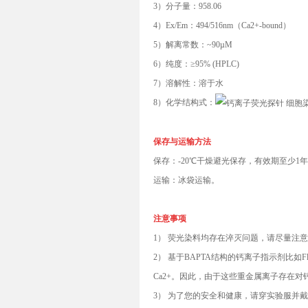
3）分子量：958.06
4）Ex/Em：494/516nm（Ca2+-bound）
5）解离常数：~90µM
6）纯度：≥95% (HPLC)
7）溶解性：溶于水
8）化学结构式：
保存与运输方法
保存：-20℃干燥避光保存，有效期至少1
运输：冰袋运输。
注意事项
1） 荧光染料均存在淬灭问题，请尽量注
2） 基于BAPTA结构的钙离子指示剂比如Fl
Ca2+。因此，由于这些重金属离子存在对钙
3） 为了您的安全和健康，请穿实验服并