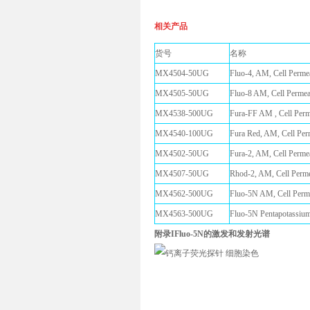
相关产品
货号
名称
MX4504-50UG
Fluo-4, AM, Cell
MX4505-50UG
Fluo-8 AM, Cell 
MX4538-500UG
Fura-FF AM , Cell
MX4540-100UG
Fura Red, AM, Cel
MX4502-50UG
Fura-2, AM, Cell
MX4507-50UG
Rhod-2, AM, Cell
MX4562-500UG
Fluo-5N AM, Cell 
MX4563-500UG
Fluo-5N Pentapotass
附录IFluo-5N的激发和发射光谱