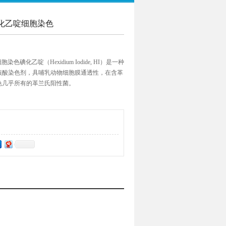
HI) 碘化乙啶细胞染色
化乙啶细胞染色碘化乙啶（Hexidium Iodide, HI）是一种
核酸染色剂，具哺乳动物细胞膜通透性，在含革
色几乎所有的革兰氏阳性菌。