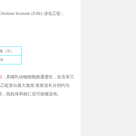
hidium bromide (EtBr) 溴化乙啶；
格（元）
60
剂，
具哺乳动物细胞膜通透性，在含革兰
乙啶发出最大激发/发射波长分别约为
然而，线粒体和核仁也可能被染色。