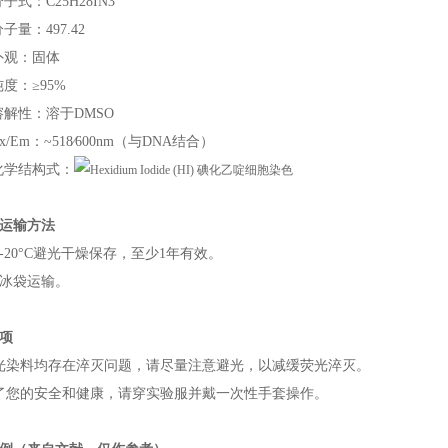
子式：C25H28IN3
子量：497.42
外观：固体
纯度：≥95%
溶解性：溶于DMSO
x/Em：~518⁄600nm（与DNA结合）
化学结构式：
运输方法
-20°C避光干燥保存，至少1年有效。
冰袋运输。
项
光染料均存在淬灭问题，请尽量注意避光，以减缓荧光淬灭。
了您的安全和健康，请穿实验服并戴一次性手套操作。