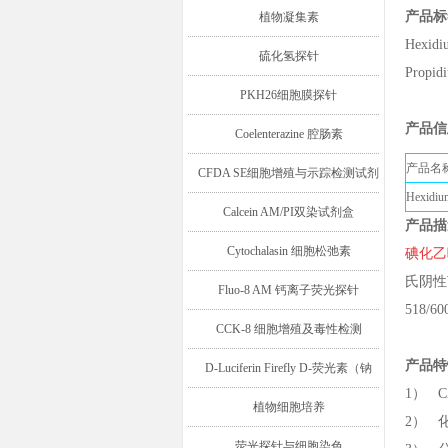
产品标
植物凝集素
Hexid
硫化氢探针
Propi
PKH26细胞膜探针
产品信
Coelenterazine 腔肠素
产品名
CFDA SE细胞增殖与示踪检测试剂
Hexidi
盒
Calcein AM/PI双染试剂盒
产品描
Cytochalasin 细胞松弛素
碘化乙
氏阴性
Fluo-8 AM 钙离子荧光探针
518
CCK-8 细胞增殖及毒性检测
产品特
D-Luciferin Firefly D-荧光素（钠
1） CA
盐/钾盐/游离酸）
植物细胞培养
2） 化学名
荧光探针与细胞染色