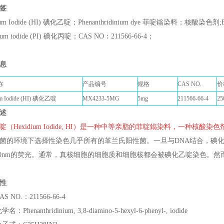
签
ium Iodide (HI) 碘化乙啶；Phenanthridinium dye 菲啶鎓染料；核酸染色剂;Et
dium iodide (PI) 碘化丙啶；CAS NO：211566-66-4；
息
称
产品编号
规格
CAS NO.
价
um Iodide (HI) 碘化乙啶
MX4233-5MG
5mg
211566-66-4
25
述
啶（Hexidium Iodide, HI）是一种中等亲脂的菲啶鎓染料，一种核酸染色
菌的环境下选择性染色几乎所有的革兰氏阳性菌。一旦与DNA结合，碘化
/600nm的荧光。通常，真核细胞的细胞质和细胞核都会被碘化乙啶染色。
性
S NO.：211566-66-4
：Phenanthridinium, 3,8-diamino-5-hexyl-6-phenyl-, iodide