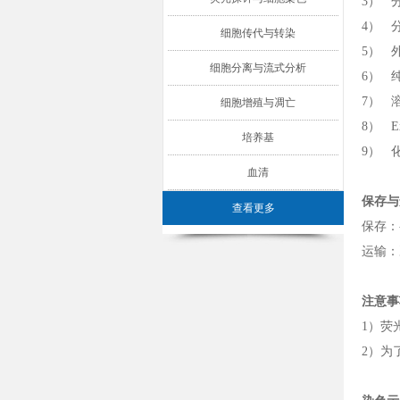
3） 分
4） 分
细胞传代与转染
5） 
细胞分离与流式分析
6） 
7） 
细胞增殖与凋亡
8） E
培养基
9） 
血清
保存与
查看更多
保存：
运输：
注意事
1）荧
2）为