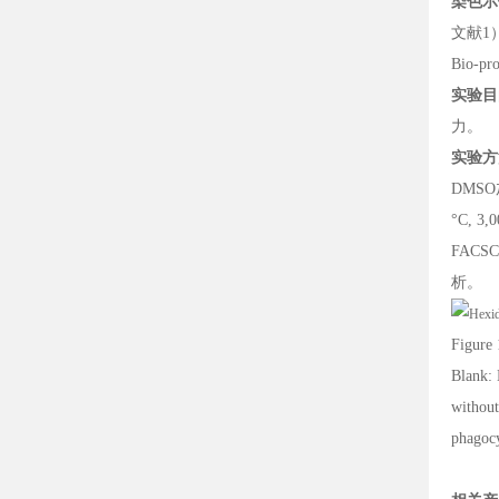
染色示
文献1）Ya
Bio-pr
实验目
力。
实验方
DMS
°C, 
FACS
析。
Figure
Blank: 
without
phagocy