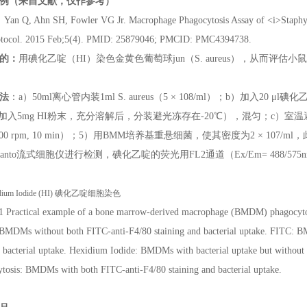
例（来自文献，仅作参考）
n Q, Ahn SH, Fowler VG Jr. Macrophage Phagocytosis Assay of <i>Staphyl
otocol. 2015 Feb;5(4). PMID: 25879046; PMCID: PMC4394738.
的：
用碘化乙啶（HI）染色金黄色葡萄球jun（S. aureus），从而评估
法
：a）50ml离心管内装1ml S. aureus（5 × 108/ml）；b）加入20 μ
O加入5mg HI粉末，充分溶解后，分装避光冻存在-20℃），混匀；c）室温避
3,000 rpm, 10 min）；5）用BMM培养基重悬细菌，使其密度为2 × 1
Canto流式细胞仪进行检测，碘化乙啶的荧光用FL2通道（Ex/Em= 488/57
 1 Practical example of a bone marrow-derived macrophage (BMDM) phagocyto
BMDMs without both FITC-anti-F4/80 staining and bacterial uptake. FITC: B
 bacterial uptake. Hexidium Iodide: BMDMs with bacterial uptake but withou
tosis: BMDMs with both FITC-anti-F4/80 staining and bacterial uptake.