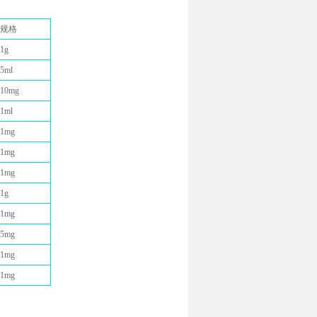
规格
1g
5ml
10mg
1ml
1mg
1mg
1mg
1g
1mg
5mg
1mg
1mg