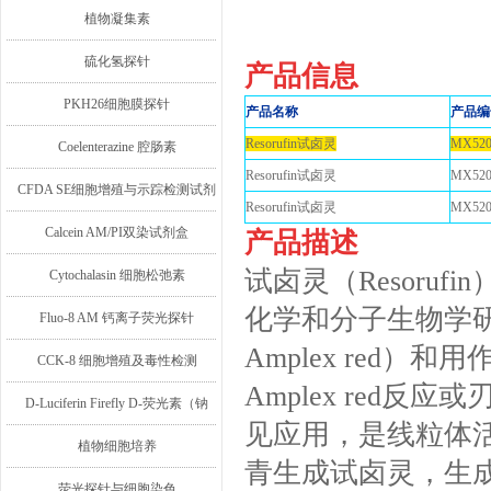
植物凝集素
硫化氢探针
产品信息
PKH26细胞膜探针
产品名称
产品编
Resorufin试卤灵
MX520
Coelenterazine 腔肠素
Resorufin试卤灵
MX520
CFDA SE细胞增殖与示踪检测试剂
Resorufin试卤灵
MX520
盒
Calcein AM/PI双染试剂盒
产品描述
试卤灵（Resoru
Cytochalasin 细胞松弛素
化学和分子生物学
Fluo-8 AM 钙离子荧光探针
Amplex red
CCK-8 细胞增殖及毒性检测
Amplex red
D-Luciferin Firefly D-荧光素（钠
见应用，是线粒体
盐/钾盐/游离酸）
植物细胞培养
青生成试卤灵，生
荧光探针与细胞染色