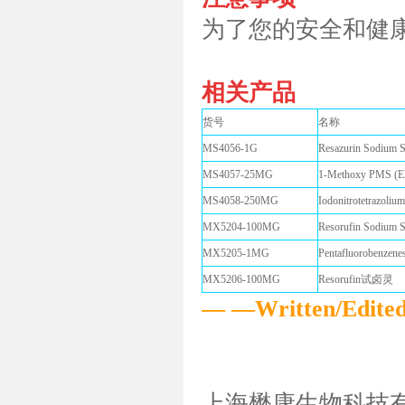
为了您的安全和健
相关产品
货号
名称
MS4056-1G
Resazurin Sodi
MS4057-25MG
1-Methoxy PMS (
MS4058-250MG
Iodonitrotetraz
MX5204-100MG
Resorufin Sodi
MX5205-1MG
Pentafluorobenzen
MX5206-100MG
Resorufin试卤灵
— —Written/Edi
上海懋康生物科技