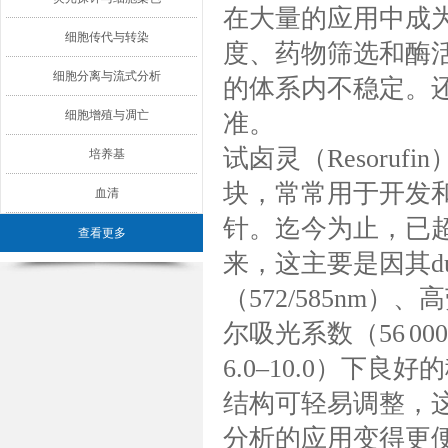
在大量的应用中成
细胞传代与转染
度、药物筛选和酶
细胞分离与流式分析
的体系内不稳定。
细胞增殖与凋亡
准。
试卤灵（Resoru
培养基
块，常常用于开发
血清
针。迄今为止，已超
查看更多
来，这主要是因其
（572/585nm）、
尔吸光系数（56 00
6.0–10.0）下
结构可轻易调整，
分析的应用变得更