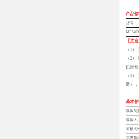
产品
货号
MF3403
【注意
（1）
（2）
供应载
（3）
量），
基本信
载体类
载体大
原核抗
克隆菌