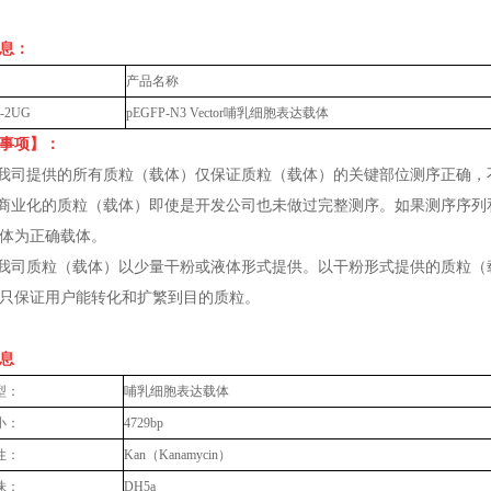
信息：
产品名称
-2UG
pEGFP-N3 Vector哺乳细胞表达载体
事项】
：
 我司提供的所有质粒（载体）仅保证质粒（载体）的关键部位测序正确，
 商业化的质粒（载体）即使是开发公司也未做过完整测序。如果测序序列
体为正确载体。
 我司质粒（载体）以少量干粉或液体形式提供。以干粉形式提供的质粒（
只保证用户能转化和扩繁到目的质粒。
息
型：
哺乳细胞表达载体
小：
4729bp
性：
Kan（Kanamycin）
株：
DH5a