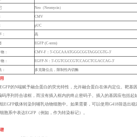
记
Neo（Neomycin）
：
CMV
：
pUC
平：
高
签
EGFP (C-term)
引物：
CMV-F：5'-CGCAAATGGGCGGTAGGCGTG-3'
引物：
EGFP-N：5'-CGTCGCCGTCCAGCTCGACCAG-3'
法：
多克隆位点，限制性内切酶
用
EGFP的N端赋予融合蛋白的荧光特性，允许融合蛋白在体内定位。靶基因应
P编码序列符合读框，而没有插入框内的终止密码子。插入的基因应包括起
组EGFP载体转染到哺乳动物细胞中。如果需要，可以使用G418筛选出稳定
细胞系中表达EGFP（例如，作为转染标记）。
谱