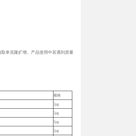
再挑取单克隆扩增。产品使用中若遇到质量
规格
2μg
2μg
2μg
2μg