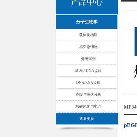
产品中心
分子生物学
载体及构建
感受态细胞
分离试剂
基因组DNA提取
DNA/RNA提取
克隆与表达分析
核酸纯化与电泳
MF3
查看更多
pEG