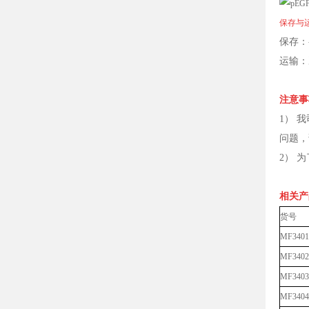
保存与
保存：
运输：
注意事
1） 
问题，
2） 
相关产
货号
MF3401
MF3402
MF3403
MF3404