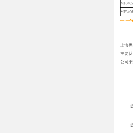
MF3405
MF3406
— —Wr
上海懋
主要从
公司秉