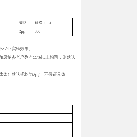
规格
价格（元）
2μg
800
不保证实验效果。
和原始参考序列有99%以上相同，则默认
载体）默认规格为2μg（不保证具体