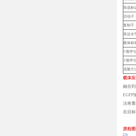
筛选标
启动子
复制子
表达水
载体标
5'测序
3'测序
克隆方
载体应
融合到
EGF
法将重
在目标
质粒图