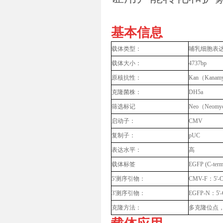
基本信息
载体类型：
哺乳细胞表
载体大小：
4737bp
原核抗性：
Kan（Kanam
克隆菌株：
DH5a
筛选标记
Neo（Neomy
启动子：
CMV
复制子：
pUC
表达水平：
高
载体标签
EGFP (C-term
5'测序引物：
CMV-F：5'-
3'测序引物：
EGFP-N：5'
克隆方法：
多克隆位点