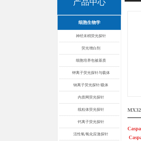
产品中心
细胞生物学
神经末梢荧光探针
荧光增白剂
细胞培养包被基质
钾离子荧光探针与载体
钠离子荧光探针/载体
内质网荧光探针
线粒体荧光探针
MX3
钙离子荧光探针
Caspas
活性氧/氧化应激探针
Cas