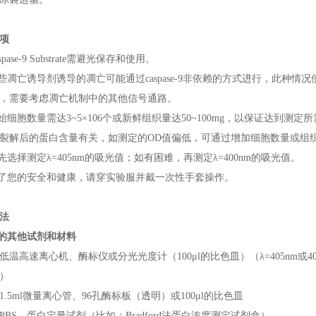
项
spase-9 Substrate需避光保存和使用。
某些凋亡诱导剂诱导的凋亡可能通过caspase-9非依赖的方式进行，此种情况使用
，需要考虑凋亡机制中的其他信号通路。
始细胞数量需达3~5×106个或新鲜组织量达50~100mg，以保证达到测定所需的1
裂解后的蛋白含量有关，如测定的OD值偏低，可通过增加细胞数量或组
优先选择测定λ=405nm的吸光值；如有困难，再测定λ=400nm的吸光值。
为了您的安全和健康，请穿实验服并戴一次性手套操作。
法
要的其他试剂和材料
低温高速离心机、酶标仪或分光光度计（100μl的比色皿）（λ=405nm或
）
1.5ml微量离心管、96孔酶标板（透明）或100μl的比色皿
PBS、蛋白定量试剂（比如：Bradford法蛋白浓度测定试剂盒）