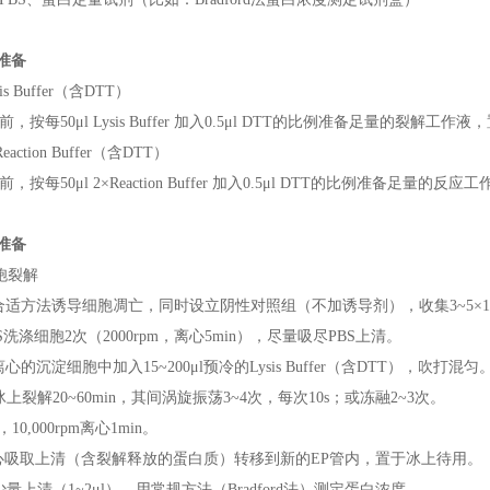
剂准备
ysis Buffer（含DTT）
，按每50μl Lysis Buffer 加入0.5μl DTT的比例准备足量的裂解工
×Reaction Buffer（含DTT）
，按每50μl 2×Reaction Buffer 加入0.5μl DTT的比例准备足量的反应
本准备
细胞裂解
合适方法诱导细胞凋亡，同时设立阴性对照组（不加诱导剂），收集3~5×1
BS洗涤细胞2次（2000rpm，离心5min），尽量吸尽PBS上清。
心的沉淀细胞中加入15~200μl预冷的Lysis Buffer（含DTT），吹打混匀
冰上裂解20~60min，其间涡旋振荡3~4次，每次10s；或冻融2~3次。
，10,000rpm离心1min。
心吸取上清（含裂解释放的蛋白质）转移到新的EP管内，置于冰上待用。
少量上清（1~2μl），用常规方法（Bradford法）测定蛋白浓度。