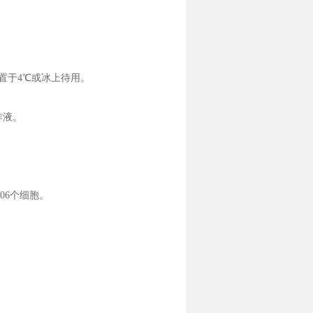
作液，置于4℃或冰上待用。
工作液。
06个细胞。
。