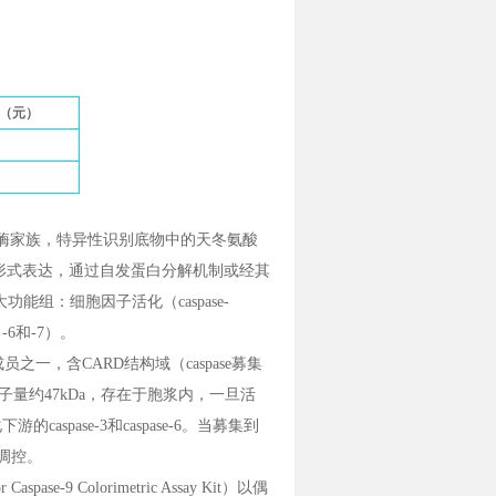
（元）
守的半胱an酸蛋白酶家族，特异性识别底物中的天冬氨酸
的形式表达，通过自发蛋白分解机制或经其
功能组：细胞因子活化（caspase-
，-6和-7）。
s家族的成员之一，含CARD结构域（caspase募集
原分子量约47kDa，存在于胞浆内，一旦活
caspase-3和caspase-6。当募集到
行调控。
Caspase-9 Colorimetric Assay Kit）以偶