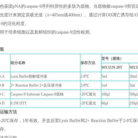
色基团pNA的caspase-9序列特异性的多肽为底物。当底物被caspase
光度计来测定其吸光值（λ=405nm或400nm）。通过计算OD凋亡诱导
ase-9的活化程度。
用于培养细胞以及新鲜组织的caspase-9活性检测。
装
货号（规格）
组分名称
保存方法
MX3229-20T
MX32
9-A
Lysis Buffer裂解缓冲液
2-8℃
5ml
20ml
-B
2× Reaction Buffer 2×反应缓冲液
2-8℃
1ml
5ml
-C
Caspase-9 Substrate Caspase-9底物
-20℃避光
100μl
500μl
9-D
0.1M DTT
-20℃避光
60μl
250μl
运输方法
0℃保存，1年有效。开盒后置Lysis Buffer和2× Reaction Buffer于2-8℃保存。
存。
冰袋运输。