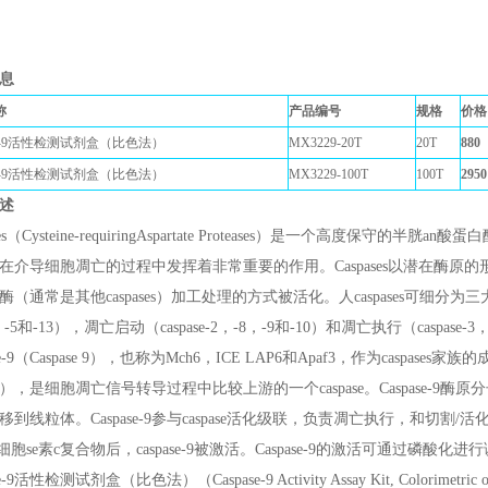
息
称
产品编号
规格
价格
ase-9活性检测试剂盒（比色法）
MX3229-20T
20T
880
ase-9活性检测试剂盒（比色法）
MX3229-100T
100T
2950
述
ases（Cysteine-requiringAspartate Proteases）是一个高度保
在介导细胞凋亡的过程中发挥着非常重要的作用。Caspases以潜在酶原
酶（通常是其他caspases）加工处理的方式被活化。人caspases可细分为三大
，-5和-13），凋亡启动（caspase-2，-8，-9和-10）和凋亡执行（caspase-3
ase-9（Caspase 9），也称为Mch6，ICE LAP6和Apaf3，作为caspase
），是细胞凋亡信号转导过程中比较上游的一个caspase。Caspase-9酶
到线粒体。Caspase-9参与caspase活化级联，负责凋亡执行，和切割/活化下游的
1/细胞se素c复合物后，caspase-9被激活。Caspase-9的激活可通过磷酸化进
e-9活性检测试剂盒（比色法）（Caspase-9 Activity Assay Kit, Colorimetric or 