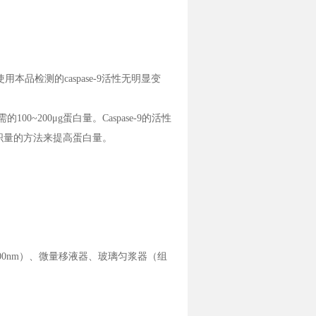
本品检测的caspase-9活性无明显变
00~200μg蛋白量。Caspase-9的活性
织量的方法来提高蛋白量。
400nm）、微量移液器、玻璃匀浆器（组