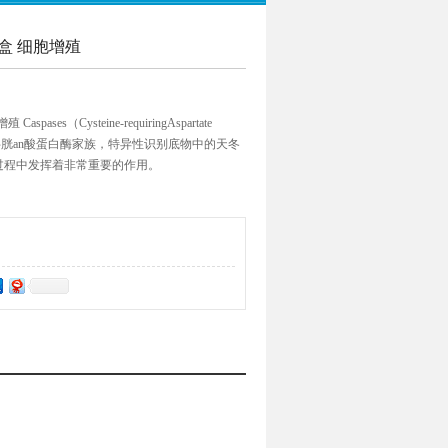
剂盒 细胞增殖
pases（Cysteine-requiringAspartate
守的半胱an酸蛋白酶家族，特异性识别底物中的天冬
过程中发挥着非常重要的作用。