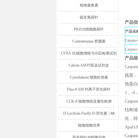
植物凝集素
硫化氢探针
产品信
PKH26细胞膜探针
产品名
Casp
Coelenterazine 腔肠素
Casp
CFDA SE细胞增殖与示踪检测试剂
产品描
盒
Calcein AM/PI双染试剂盒
Casp
残基，
Cytochalasin 细胞松弛素
他蛋白
Fluo-8 AM 钙离子荧光探针
1，-4
Casp
CCK-8 细胞增殖及毒性检测
结构域
D-Luciferin Firefly D-荧光素（钠
化，转移
盐/钾盐/游离酸）
植物细胞培养
Apaf
Caspas
荧光探针与细胞染色