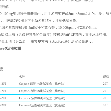
组织裂解
0~100mg组织置于培养皿内，用手术剪剪碎成3mm×3mm左右的小块，加入150~2
），用玻璃匀浆器上下手动匀浆15次，注意低温操作。
织匀浆液转移到1.5ml预冷的离心管，10,000rpm，4℃离心5min。
心吸取上清（含裂解释放的蛋白质）转移到新的EP管内，置于冰上待用。
少量上清（1~2μl），用常规方法（Bradford法）测定蛋白浓度。
pase-9活性检测
品
名称
规格
-20T
Caspase-1活性检测试剂盒（比色法）
2
-20T
Caspase-2活性检测试剂盒（比色法）
20T
-20T
Caspase-3活性检测试剂盒（比色法）
20T
-20T
Caspase-4活性检测试剂盒（比色法）
20T