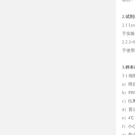
2.试
2.1 L
于实验前
2.2 2
于使用前
3.样
3.1 
a）用
b）P
c）往离
d）置
e）4℃
f）小
g）取