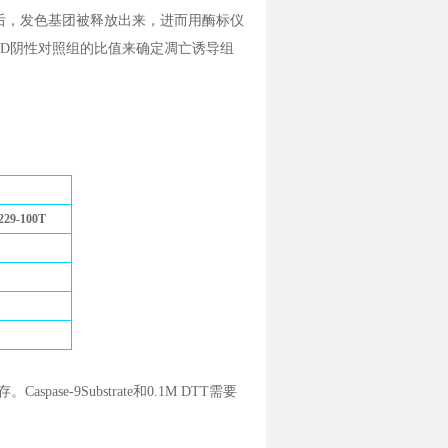
-9剪切后，发色基团被释放出来，进而用酶标仪
组/OD阴性对照组的比值来确定凋亡诱导组
29-100T
Caspase-9Substrate和0.1M DTT需要