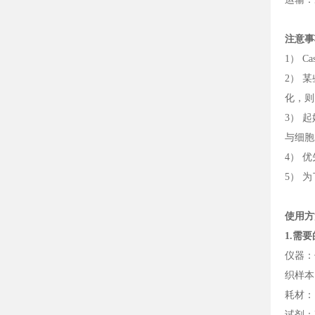
注意事
1） Ca
2） 
化，则
3） 起
与细胞
4） 
5） 
使用方
1.需
仪器：
织样本
耗材：
试剂：