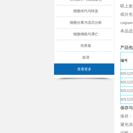
联上发
细胞传代与转染
或分光
细胞分离与流式分析
casp
本品适
细胞增殖与凋亡
培养基
产品包
血清
编号
查看更多
MX322
MX3229
MX3229
MX322
保存与
保存：-2
避光冻
运输：