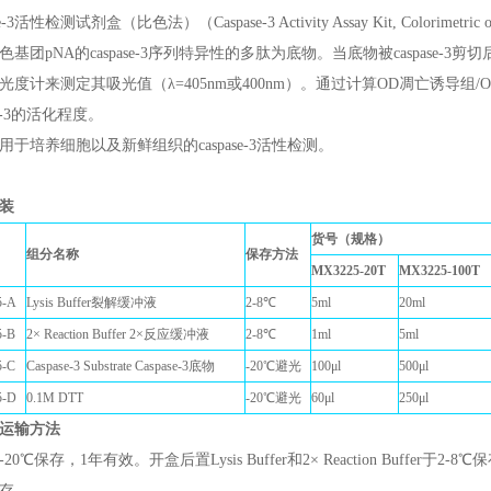
e-3活性检测试剂盒（比色法）（Caspase-3 Activity Assay Kit, Colorimetric or 
色基团pNA的caspase-3序列特异性的多肽为底物。当底物被caspase
光度计来测定其吸光值（λ=405nm或400nm）。通过计算OD凋亡诱导
ase-3的活化程度。
用于培养细胞以及新鲜组织的caspase-3活性检测。
装
货号（规格）
组分名称
保存方法
MX3225-20T
MX3225-100T
5-A
Lysis Buffer裂解缓冲液
2-8℃
5ml
20ml
-B
2× Reaction Buffer 2×反应缓冲液
2-8℃
1ml
5ml
-C
Caspase-3 Substrate Caspase-3底物
-20℃避光
100μl
500μl
5-D
0.1M DTT
-20℃避光
60μl
250μl
运输方法
0℃保存，1年有效。开盒后置Lysis Buffer和2× Reaction Buffer于2-8℃保存。C
存。