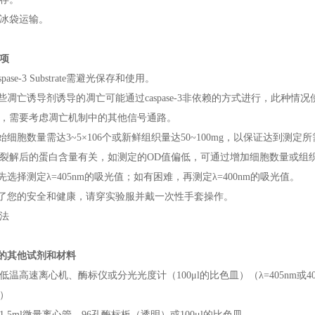
冰袋运输。
项
spase-3 Substrate需避光保存和使用。
某些凋亡诱导剂诱导的凋亡可能通过caspase-3非依赖的方式进行，此种情况使用
，需要考虑凋亡机制中的其他信号通路。
始细胞数量需达3~5×106个或新鲜组织量达50~100mg，以保证达到测定所需的1
裂解后的蛋白含量有关，如测定的OD值偏低，可通过增加细胞数量或组
优先选择测定λ=405nm的吸光值；如有困难，再测定λ=400nm的吸光值。
为了您的安全和健康，请穿实验服并戴一次性手套操作。
法
要的其他试剂和材料
低温高速离心机、酶标仪或分光光度计（100μl的比色皿）（λ=405nm或
）
1.5ml微量离心管、96孔酶标板（透明）或100μl的比色皿