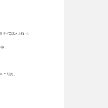
作液，置于4℃或冰上待用。
工作液。
06个细胞。
。