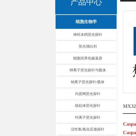
产品中心
细胞生物学
神经末梢荧光探针
荧光增白剂
细胞培养包被基质
钾离子荧光探针与载体
钠离子荧光探针/载体
内质网荧光探针
线粒体荧光探针
MX3
钙离子荧光探针
Caspas
活性氧/氧化应激探针
Cas