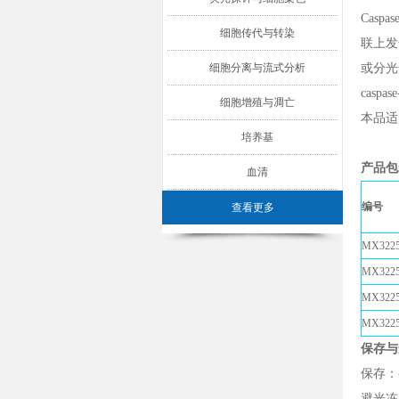
Caspas
细胞传代与转染
联上发
细胞分离与流式分析
或分光
casp
细胞增殖与凋亡
本品适
培养基
产品包
血清
编号
查看更多
MX322
MX3225
MX3225
MX322
保存与
保存：-2
避光冻