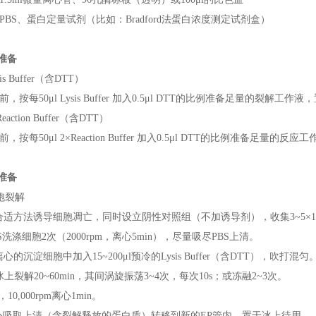
PBS、蛋白定量试剂（比如：Bradford法蛋白浓度测定试剂盒）
剂准备
ysis Buffer（含DTT）
，按每50μl Lysis Buffer 加入0.5μl DTT的比例准备足量的裂解工
×Reaction Buffer（含DTT）
，按每50μl 2×Reaction Buffer 加入0.5μl DTT的比例准备足量的反应
本准备
细胞裂解
合适方法诱导细胞凋亡，同时设立阴性对照组（不加诱导剂），收集3~5×1
BS洗涤细胞2次（2000rpm，离心5min），尽量吸尽PBS上清。
心的沉淀细胞中加入15~200μl预冷的Lysis Buffer（含DTT），吹打混匀
冰上裂解20~60min，其间涡旋振荡3~4次，每次10s；或冻融2~3次。
，10,000rpm离心1min。
心吸取上清（含裂解释放的蛋白质）转移到新的EP管内，置于冰上待用。