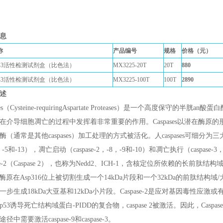
息
称
产品编号
规格
价格（元）
ase-3活性检测试剂盒（比色法）
MX3225-20T
20T
880
ase-3活性检测试剂盒（比色法）
MX3225-100T
100T
2890
述
ases（Cysteine-requiringAspartate Proteases）是一个高度保
在介导细胞凋亡的过程中发挥着非常重要的作用。Caspases以潜在酶原
酶（通常是其他caspases）加工处理的方式被活化。人caspases可细分为三大
，-5和-13），凋亡启动（caspase-2，-8，-9和-10）和凋亡执行（caspase-3
ase-2（Caspase 2），也称为Nedd2、ICH-1，含核定位所依赖的长前肽
ase酶原在Asp316位上被切割生成一个14kDa片段和一个32kDa的前肽结构域/
一步生成18kDa大亚基和12kDa小片段。Caspase-2是应对基因毒性
53诱导死亡结构域蛋白-PIDD的复合物，caspase 2被激活。因此，Caspas
径中需要激活caspase-9和caspase-3。