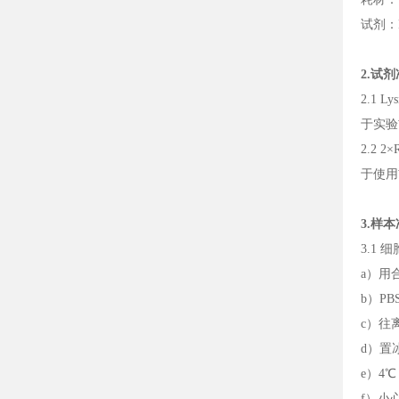
试剂：
2.试
2.1 L
于实验前
2.2 2
于使用前
3.样
3.1 
a）用
b）P
c）往离
d）置
e）4℃
f）小