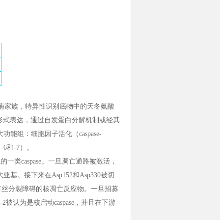
守的半胱an酸蛋白酶家族，特异性识别底物中的天冬氨酸
的形式表达，通过自发蛋白分解机制或经其
功能组：细胞因子活化（caspase-
，-6和-7）。
结构域的一类caspase。一旦凋亡通路被激活，
大亚基。接下来在Asp152和Asp330被切
应激或有丝分裂障碍的核凋亡反应物。一旦招募
e-2被认为是核启动caspase，并且在下游