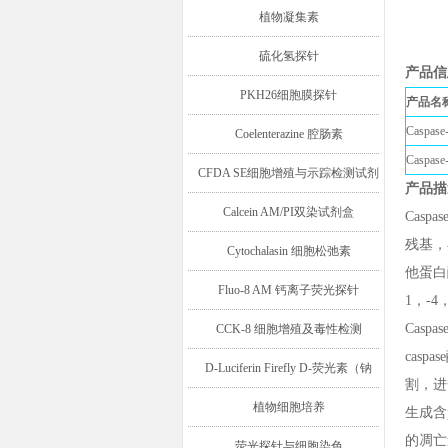
植物凝集素
硫化氢探针
产品信
PKH26细胞膜探针
产品名
Casp
Coelenterazine 腔肠素
Casp
CFDA SE细胞增殖与示踪检测试剂
产品描
盒
Calcein AM/PI双染试剂盒
Casp
残基，
Cytochalasin 细胞松弛素
他蛋白
Fluo-8 AM 钙离子荧光探针
1，-4
Casp
CCK-8 细胞增殖及毒性检测
casp
D-Luciferin Firefly D-荧光素（钠
割，进
盐/钾盐/游离酸）
植物细胞培养
生成含p
的凋亡途
荧光探针与细胞染色