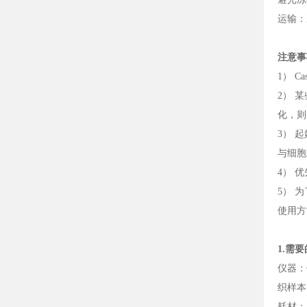
运输：
注意事
1） Ca
2） 
化，则
3） 起
与细胞
4） 
5） 
使用方
1.需
仪器：
织样本
耗材：