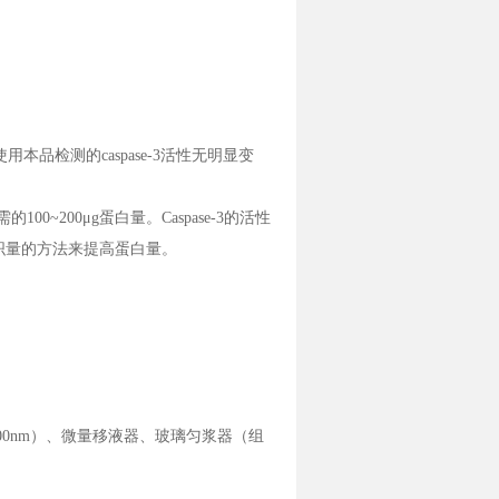
本品检测的caspase-3活性无明显变
00~200μg蛋白量。Caspase-3的活性
织量的方法来提高蛋白量。
400nm）、微量移液器、玻璃匀浆器（组