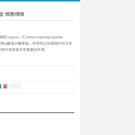
剂盒 细胞增殖
ases（Cysteine-requiringAspartate
守的半胱an酸蛋白酶家族，特异性识别底物中的天冬
过程中发挥着非常重要的作用。