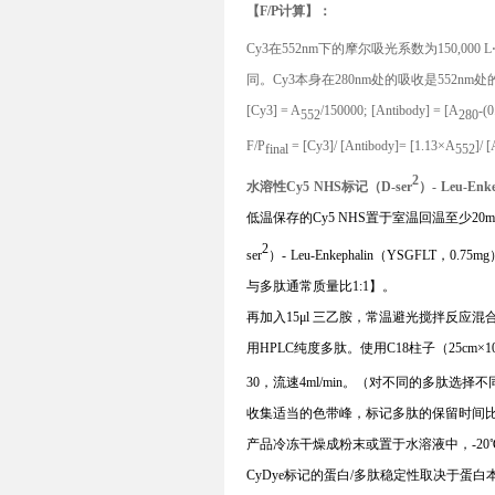
【F/
P
计算】：
C
y3
在552nm下的摩尔吸光系数为150,000
L
同。C
y3
本身在280nm处的吸收是552nm
[
Cy3] = A
/150000
;
[
Antibody] =
[
A
-
(
0
552
280
F
/P
=
[
Cy3]/
[
Antibody]= [1.13
×
A
]/
[
final
552
2
水溶性C
y5
NHS
标记（D
-ser
）-
Leu-Enke
低温保存的Cy5 NHS置于室温回温至少20
2
ser
）-
Leu-Enkephalin（YSGFLT，
与多肽通常质量比1:1】。
再加入15
μl
三乙胺，常温避光搅拌反应混
用H
PLC
纯度多肽。使用C
18
柱子（25cm×
30，流速4ml
/
min。（对不同的多肽选择不
收集适当的色带峰，标记多肽的保留时间
产品冷冻干燥成粉末或置于水溶液中，-2
C
yDye
标记的蛋白/多肽稳定性取决于蛋白本