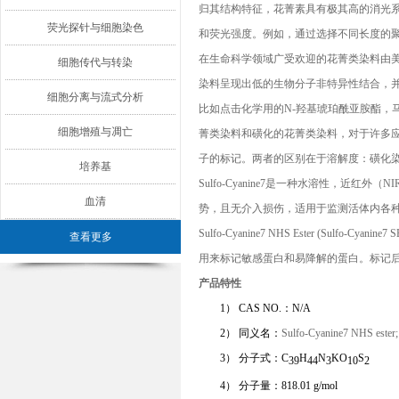
归其结构特征，花菁素具有极其高的消光
荧光探针与细胞染色
和荧光强度。例如，通过选择不同长度的
在生命科学领域广受欢迎的花菁类染料由美
细胞传代与转染
染料呈现出低的生物分子非特异性结合，
细胞分离与流式分析
比如点击化学用的N-羟基琥珀酰亚胺酯，
细胞增殖与凋亡
菁类染料和磺化的花菁类染料，对于许多
子的标记。两者的区别在于溶解度：磺化
培养基
Sulfo-Cyanine
7是一种水溶性，近红外（N
I
血清
势，且无介入损伤，适用于监测活体内各
Sulfo-Cyanine
7
NHS Ester (Sulfo-Cyanine
7
S
查看更多
用来标记敏感蛋白和易降解的蛋白。标记
产品特性
1）
C
AS NO.
：N
/A
2）
同义名：
Sulfo-Cyanine7 NHS est
3）
分子式：C
H
N
KO
S
39
44
3
1
0
2
4）
分子量：
818
.
01
g/mol