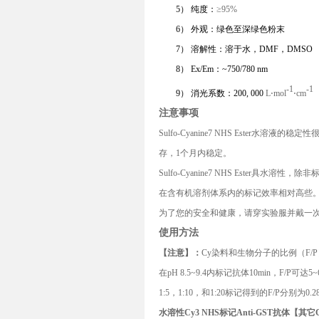
5）
纯度：
≥95%
6）
外观：
绿
色至深
绿
色
粉末
7）
溶解性：溶于水，DMF，DMSO
8）
Ex/Em：~
750
/
780
nm
-1
-1
9）
消光系数：
2
0
0, 000
L
⋅
mol
⋅
cm
注意事项
Sulfo-Cyanine
7
NHS Ester
水溶液的稳定性
存，1个月内稳定。
Sulfo-Cyanine
7
NHS Ester
具水溶性，除非
在含有机溶剂体系内的标记效率相对高些
为了您的安全和健康，请穿实验服并戴一
使用方法
【注意】：
C
y
染料和生物分子的比例（F/
P
在p
H 8.5~
9.4内标记抗体10min，F/
P
可达5~
1
:5
，1
:10
，和1
:20
标记得到的F/
P
分别为0.2
水溶性C
y
3
NHS
标记
Anti-GST
抗体【其它