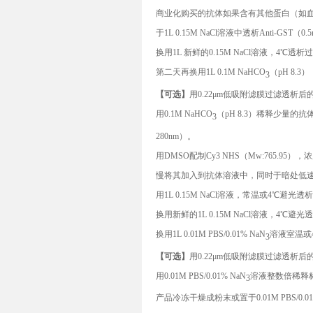
商业化购买的抗体如果含有其他蛋白（如
于1
L 0.15M NaCl
溶液中透析A
nti-GST
（0.5
换用1
L
新鲜的0.15
M NaCl
溶液，4℃透析
第二天再换用1L 0.1M NaHCO
（pH 8.3
3
【可选】
用0.22μm低吸附滤膜过滤透析
用
0.1M NaHCO
（p
H 8.3
）稀释少量的抗体
3
280nm
）。
用D
MSO
配制C
y3 NHS
（M
w:765.95
），浓
慢将其加入到抗体溶液中，同时于暗处低速搅
用1
L 0.15M NaCl
溶液，常温或4℃避光透析
换用新鲜的1
L 0.15M NaCl
溶液，4℃避光
换用1
L 0.01M PBS/0.01% N
a
N
溶液室温或
3
【可选】
用0.22μm低吸附滤膜过滤透析
用
0.01M PBS/0.01% N
a
N
溶液整数倍稀释标
3
产品冷冻干燥成粉末或置于
0.01M PBS/0.0