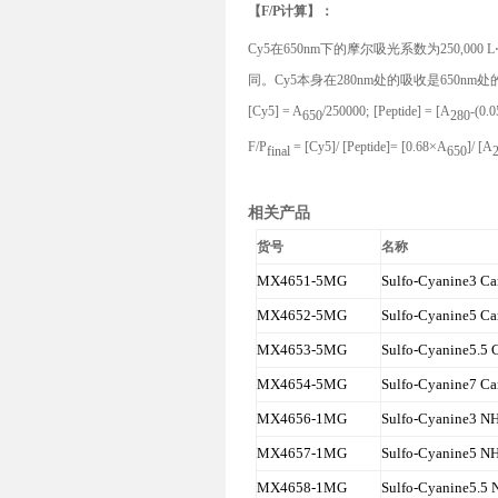
【F/
P
计算】：
C
y
5在650nm下的摩尔吸光系数为250,000
L
同。C
y
5本身在280nm处的吸收是650nm
[
Cy
5
] = A
/
2
50000
;
[
Peptide] =
[
A
-
(
0.0
650
280
F
/P
=
[
Cy5]/
[
Peptide]= [0.68
×
A
]/
[
A
final
650
相关产品
货号
名称
MX4651-5MG
Sulfo-Cyanine3 Ca
MX4652-5MG
Sulfo-Cyanine5 Ca
MX4653-5MG
Sulfo-Cyanine5.5 
MX4654-5MG
Sulfo-Cyanine7 Ca
MX4656-1MG
Sulfo-Cyanine3 NH
MX4657-1MG
Sulfo-Cyanine5 NH
MX4658-1MG
Sulfo-Cyanine5.5 