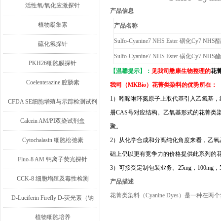
活性氧/氧化应激探针
产品信息
植物凝集素
产品名称
Sulfo-Cyanine7 NHS Ester 磺化Cy7 
硫化氢探针
Sulfo-Cyanine7 NHS Ester 磺化Cy7 
PKH26细胞膜探针
【温馨提示】：
见我司懋康生物整理的
花菁
Coelenterazine 腔肠素
我司（
MKB
io）花菁类染料的优势所在：
1）
吲哚啉环氮原子
上取代基引入乙氧基，
CFDA SE细胞增殖与示踪检测试剂
册C
AS
号对应结构。乙氧基形式的
花菁类
盒
Calcein AM/PI双染试剂盒
聚。
Cytochalasin 细胞松弛素
2）从化学合成和分离纯化角度来看，乙氧
础上仍以更有竞争力的价格提供此系列的
Fluo-8 AM 钙离子荧光探针
3）可接受定制包装业务。25mg，100mg，50
CCK-8 细胞增殖及毒性检测
产品描述
花菁类染料（Cyanine Dyes）是一
D-Luciferin Firefly D-荧光素（钠
盐/钾盐/游离酸）
植物细胞培养